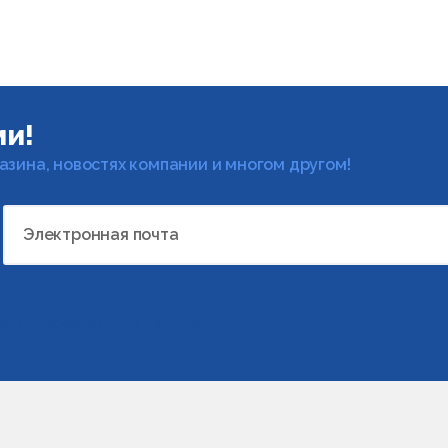
ми!
газина, новостях компании и многом другом!
Электронная почта
отки персональных данных