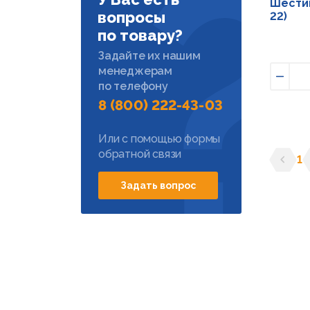
Шестиг
вопросы
22)
по товару?
Задайте их нашим
менеджерам
по телефону
Умен
8 (800) 222-43-03
Или с помощью формы
обратной связи
1
Предыд
С
Задать вопрос