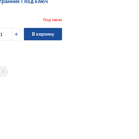
ранник ( под ключ
Под заказ
В корзину
ьшить
Увеличить
ущая страница
ледующая страница