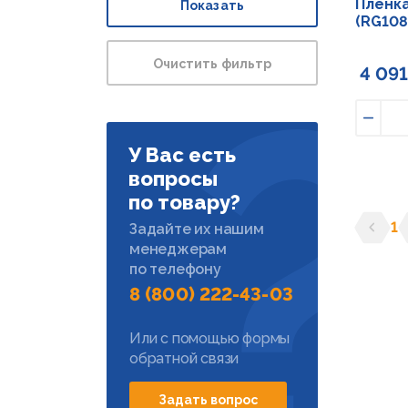
Пленка
Показать
(RG108
Очистить фильтр
4 091
Умен
У Вас есть
вопросы
по товару?
1
Задайте их нашим
менеджерам
Предыд
С
по телефону
8 (800) 222-43-03
Или с помощью формы
обратной связи
Задать вопрос