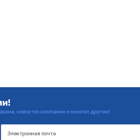
ми!
газина, новостях компании и многом другом!
Электронная почта