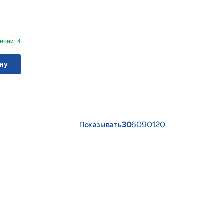
ичии: 4
ну
30
60
90
120
Показывать