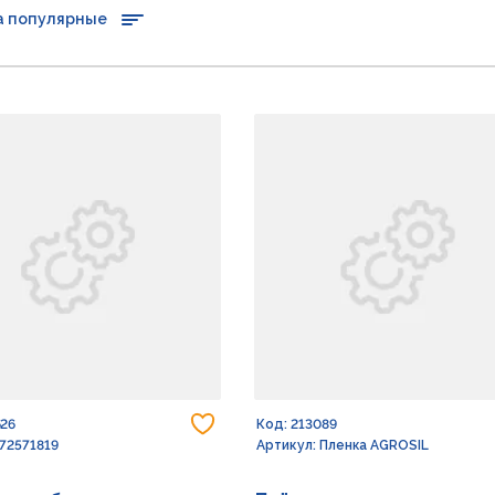
а популярные
Добавить в избранное
626
Код: 213089
 72571819
Артикул: Пленка AGROSIL