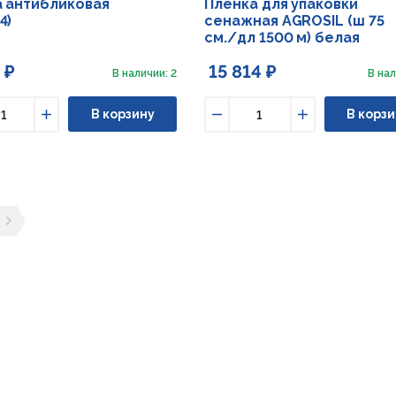
 антибликовая
Плёнка для упаковки
4)
сенажная AGROSIL (ш 75
см./дл 1500 м) белая
 ₽
15 814 ₽
В наличии: 2
В нал
В корзину
В корзи
ьшить
Увеличить
Уменьшить
Увеличить
ущая страница
ледующая страница