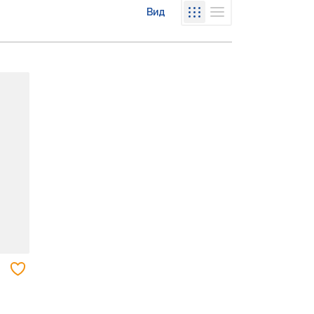
Вид
Списком
Сеткой
Добавить в избранное