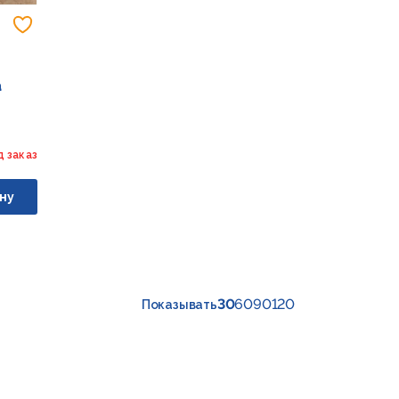
Добавить в избранное
а
д заказ
ну
30
60
90
120
Показывать