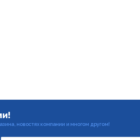
ми!
газина, новостях компании и многом другом!