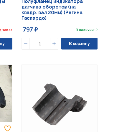
цы
Полуфланец индикатора
датчика оборотов (на
квадр. вал 20мм) (Регина
Гаспардо)
797 ₽
д заказ
В наличии: 2
ну
В корзину
Уменьшить
Увеличить
Добавить в избранное