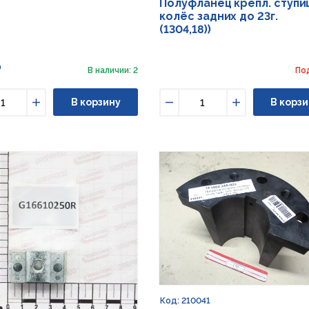
Полуфланец крепл. ступи
колёс задних до 23г.
(1304,18))
₽
В наличии: 2
По
В корзину
В корзи
ьшить
Увеличить
Уменьшить
Увеличить
Код: 210041