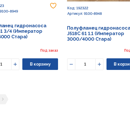
Добавить в избранное
323
Код: 192322
 9100-8949
Артикул: 9100-8948
ланец гидронасоса
Полуфланец гидронасос
61 3/4 (Император
J518C 61 1.1 (Император
000 Стара)
3000/4000 Стара)
Под заказ
По
В корзину
В корзи
ьшить
Увеличить
Уменьшить
Увеличить
ущая страница
ледующая страница