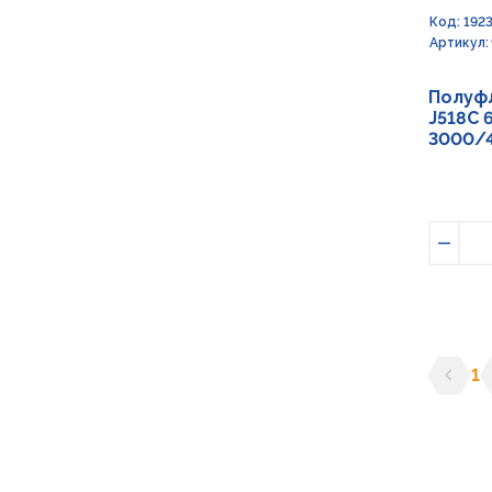
Код: 192
Артикул:
Полуф
J518C 
3000/4
Умен
1
Предыд
С