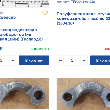
Артикул: TF1004.34A-02a
Добавить в избранное
192
Полуфланец крепл. ступи
 G16610250
колёс задн. (шп. паз) до 23
(1304,18)
ланец индикатора
а оборотов (на
 вал 16мм) (Гаспардо)
 ₽
В наличии: 1
По
В корзину
В корзи
ьшить
Увеличить
Уменьшить
Увеличить