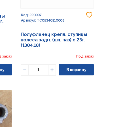
Добавить в из
Код: 220997
цы
Артикул: TC05340110008
г.
Полуфланец крепл. ступицы
колеса задн. (шп. паз) с 23г.
(1304,18)
д заказ
Под заказ
ну
В корзину
Уменьшить
Увеличить