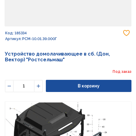
До
Код: 185334
Артикул: РСМ-10.01.39.000Г
Устройство домолачивающее в сб. (Дон,
Вектор) "Ростсельмаш"
Под заказ
В корзину
Уменьшить
Увеличить