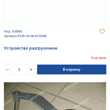
До
Код: 102830
Артикул: РСМ-10.08.07.030В
Устройство разгрузочное
Под заказ
В корзину
Уменьшить
Увеличить