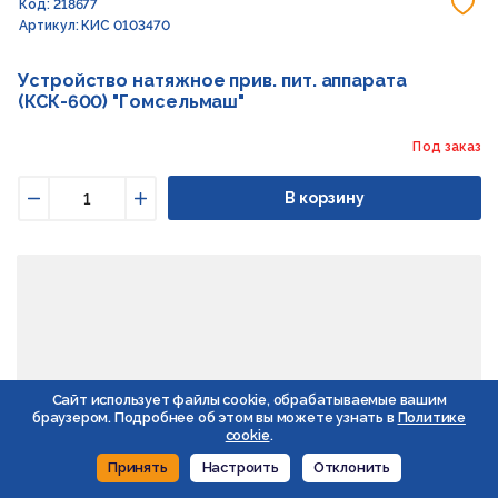
До
Код: 218677
Артикул: КИС 0103470
Устройство натяжное прив. пит. аппарата
(КСК-600) "Гомсельмаш"
Под заказ
В корзину
Уменьшить
Увеличить
Сайт использует файлы cookie, обрабатываемые вашим
браузером. Подробнее об этом вы можете узнать в
Политике
cookie
.
Принять
Настроить
Отклонить