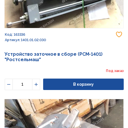
До
Код: 163336
Артикул: 1401.01.02.030
Устройство заточное в сборе (РСМ-1401)
"Ростсельмаш"
Под заказ
В корзину
Уменьшить
Увеличить