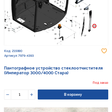
До
Код: 215990
Артикул: 7979-4393
Пантографное устройство стеклоотчистителя
(Император 3000/4000 Стара)
Под заказ
В корзину
Уменьшить
Увеличить