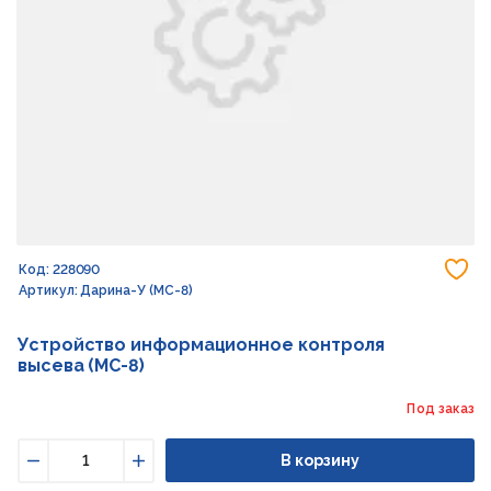
До
Код: 228090
Артикул: Дарина-У (МС-8)
Устройство информационное контроля
высева (МС-8)
Под заказ
В корзину
Уменьшить
Увеличить