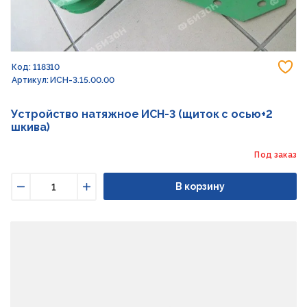
До
Код: 118310
Артикул: ИСН-3.15.00.00
Устройство натяжное ИСН-3 (щиток с осью+2
шкива)
Под заказ
В корзину
Уменьшить
Увеличить