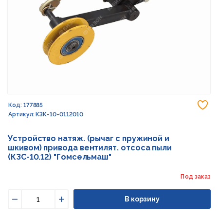
До
Код: 177885
Артикул: КЗК-10-0112010
Устройство натяж. (рычаг с пружиной и
шкивом) привода вентилят. отсоса пыли
(КЗС-10.12) "Гомсельмаш"
Под заказ
В корзину
Уменьшить
Увеличить