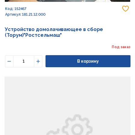
До
Код: 152467
Артикул: 181.21.12.000
Устройство домолачивающее в сборе
(Торум)"Ростсельмаш"
Под заказ
В корзину
Уменьшить
Увеличить