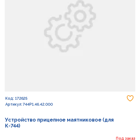
До
Код: 172625
Артикул: 744Р1.46.42.000
Устройство прицепное маятниковое (для
К-744)
Под заказ