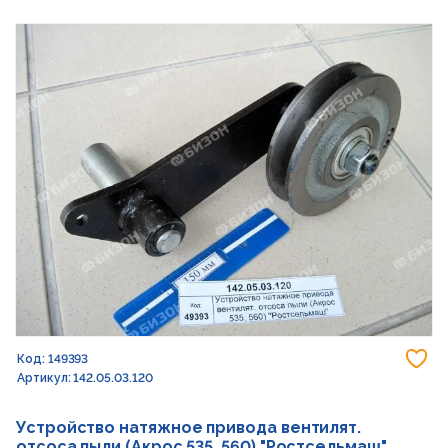
До
Код: 149393
Артикул: 142.05.03.120
Устройство натяжное привода вентилят.
отсоса пыли (Акрос 535, 560) "Ростсельмаш"