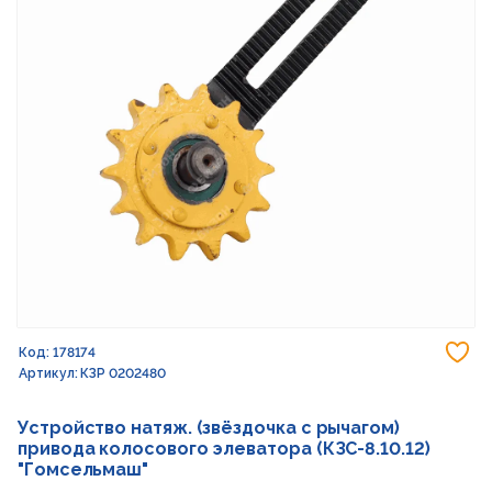
До
Код: 178174
Артикул: КЗР 0202480
Устройство натяж. (звёздочка с рычагом)
привода колосового элеватора (КЗС-8.10.12)
"Гомсельмаш"