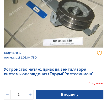
До
Код: 146885
Артикул: 181.05.04.750
Устройство натяж. привода вентилятора
системы охлаждения (Торум)"Ростсельмаш"
Под заказ
В корзину
Уменьшить
Увеличить