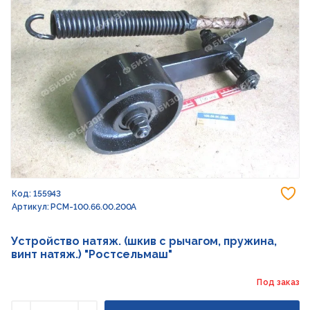
До
Код: 155943
Артикул: РСМ-100.66.00.200А
Устройство натяж. (шкив с рычагом, пружина,
винт натяж.) "Ростсельмаш"
Под заказ