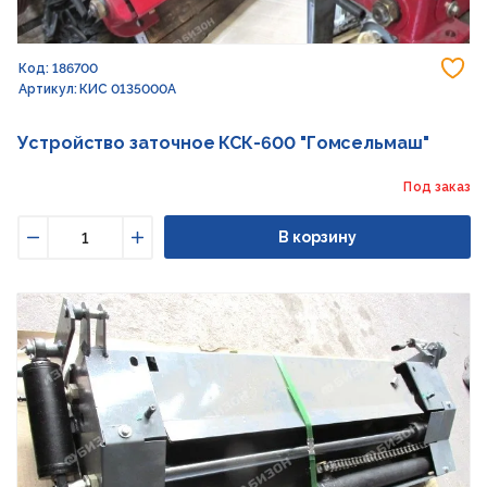
До
Код: 186700
Артикул: КИС 0135000А
Устройство заточное КСК-600 "Гомсельмаш"
Под заказ
В корзину
Уменьшить
Увеличить