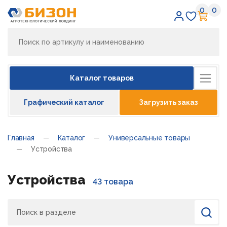
0
0
Избран
Кор
Каталог товаров
Графический каталог
Загрузить заказ
Главная
Каталог
Универсальные товары
Устройства
Устройства
43 товара
Поиск
Найти