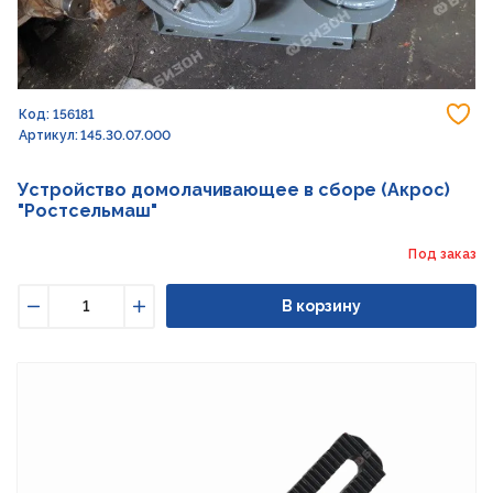
До
Код: 156181
Артикул: 145.30.07.000
Устройство домолачивающее в сборе (Акрос)
"Ростсельмаш"
Под заказ
В корзину
Уменьшить
Увеличить