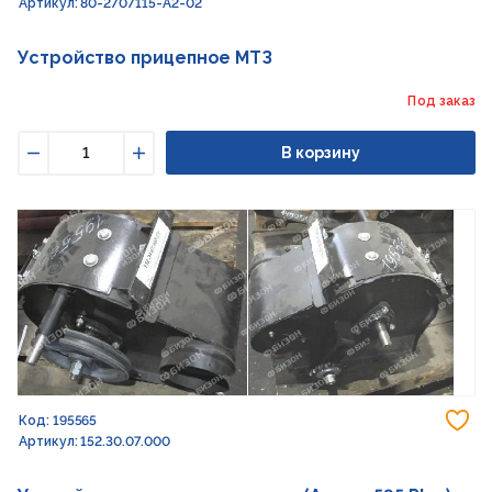
Артикул: 80-2707115-А2-02
Устройство прицепное МТЗ
Под заказ
В корзину
Уменьшить
Увеличить
До
Код: 195565
Артикул: 152.30.07.000