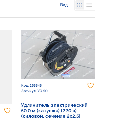
Вид
Списком
Сеткой
Добавить в из
Код: 165545
Артикул: УЭ 50
Удлинитель электрический
Добавить в избранное
50,0 м (катушка) (220 в)
(силовой, сечение 2х2,5)