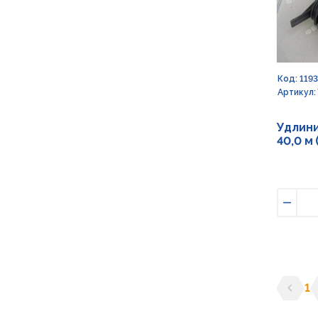
Код: 119
Артикул:
Удлини
40,0 м 
Умен
1
Предыд
С