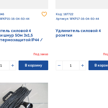
Добавить в избранное
046
Код: 187722
 WKP15-16-04-50-44
Артикул: WKP17-16-04-50-44
тель силовой 4
Удлинитель силовой 4
и шнур 50м 3х1,5
розетки
 термозащитой IP44 /
Под заказ
По
В корзину
В корзи
ьшить
Увеличить
Уменьшить
Увеличить