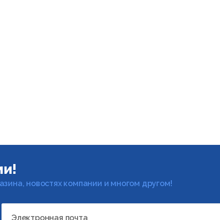
ми!
газина, новостях компании и многом другом!
Электронная почта