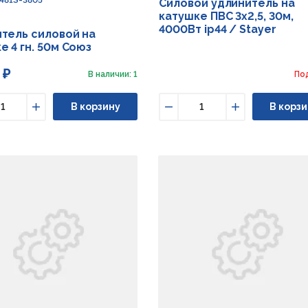
Силовой удлинитель на
катушке ПВС 3х2,5, 30м,
4000Вт ip44 / Stayer
тель силовой на
е 4 гн. 50м Союз
 ₽
В наличии: 1
По
В корзину
В корзи
ьшить
Увеличить
Уменьшить
Увеличить