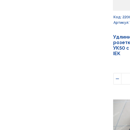
Код: 220
Артикул:
Удлини
розетк
УК50 с
IEK
Умен