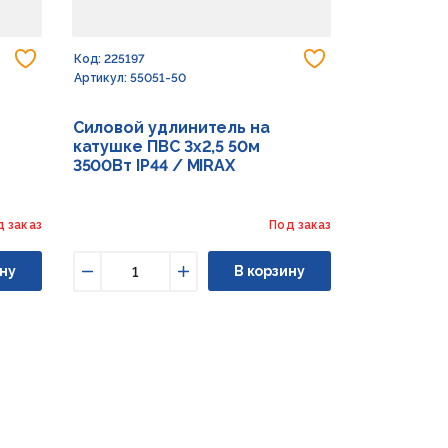
Добавить в избранное
Добавить в из
Код: 225197
Артикул: 55051-50
Силовой удлинитель на
катушке ПВС 3х2,5 50м
3500Вт IP44 / MIRAX
д заказ
Под заказ
ну
В корзину
Уменьшить
Увеличить