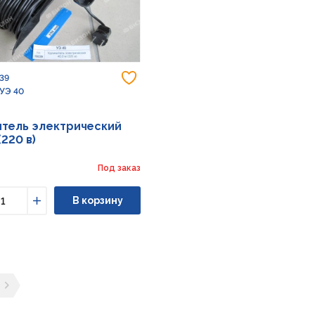
Добавить в избранное
339
 УЭ 40
тель электрический
(220 в)
Под заказ
В корзину
ьшить
Увеличить
ущая страница
ледующая страница