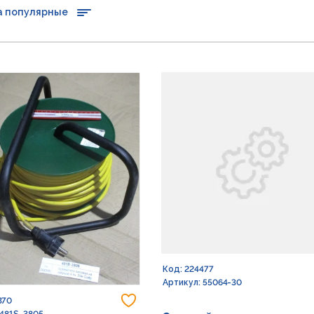
а популярные
Код: 224477
Артикул: 55064-30
Добавить в избранное
370
 481S-3805