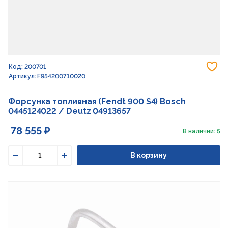
До
Код: 200701
Артикул: F954200710020
Форсунка топливная (Fendt 900 S4) Bosch
0445124022 / Deutz 04913657
78 555 ₽
В наличии: 5
В корзину
Уменьшить
Увеличить