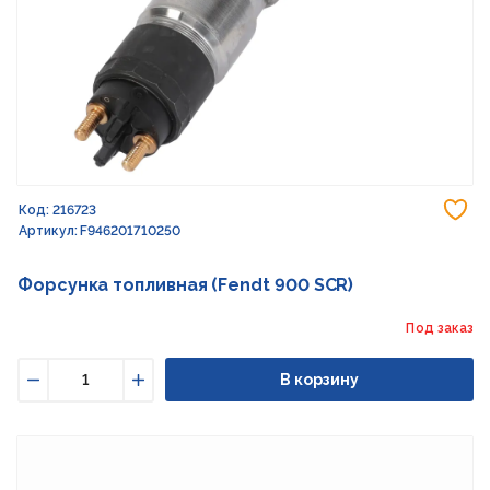
До
Код: 216723
Артикул: F946201710250
Форсунка топливная (Fendt 900 SCR)
Под заказ
В корзину
Уменьшить
Увеличить