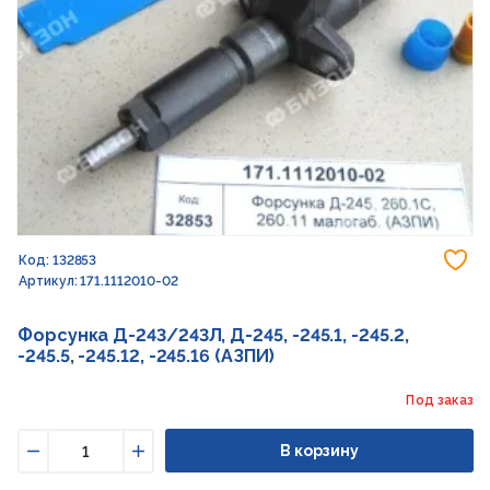
До
Код: 132853
Артикул: 171.1112010-02
Форсунка Д-243/243Л, Д-245, -245.1, -245.2,
-245.5, -245.12, -245.16 (АЗПИ)
Под заказ
В корзину
Уменьшить
Увеличить