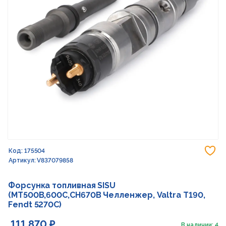
До
Код: 175504
Артикул: V837079858
Форсунка топливная SISU
(MT500B,600C,CH670B Челленжер, Valtra T190,
Fendt 5270C)
111 870 ₽
В наличии: 4