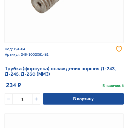
До
Код: 194264
Артикул: 245-1002051-Б1
Трубка (форсунка) охлаждения поршня Д-243,
Д-245, Д-260 (ММЗ)
234 ₽
В наличии: 6
В корзину
Уменьшить
Увеличить