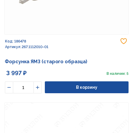
До
Код: 186478
Артикул: 267.1112010-01
Форсунка ЯМЗ (старого образца)
3 997 ₽
В наличии: 5
В корзину
Уменьшить
Увеличить