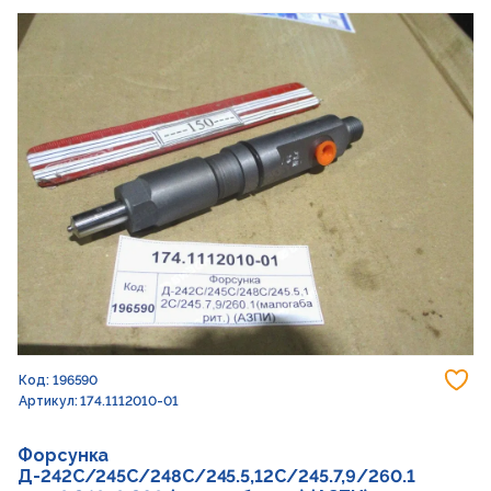
До
Код: 196590
Артикул: 174.1112010-01
Форсунка
Д-242С/245С/248С/245.5,12С/245.7,9/260.1