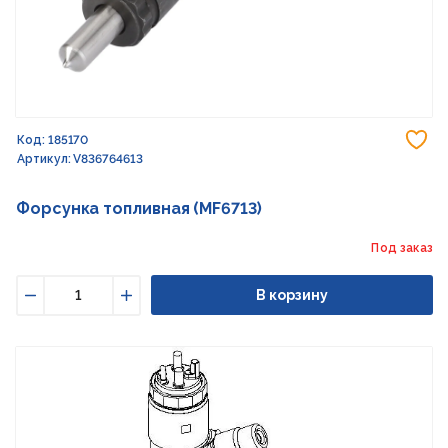
До
Код: 185170
Артикул: V836764613
Форсунка топливная (MF6713)
Под заказ
В корзину
Уменьшить
Увеличить