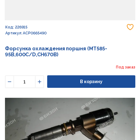
До
Код: 226915
Артикул: ACP0665490
Форсунка охлаждения поршня (MT585-
95B,600С/D,CH670B)
Под заказ
В корзину
Уменьшить
Увеличить