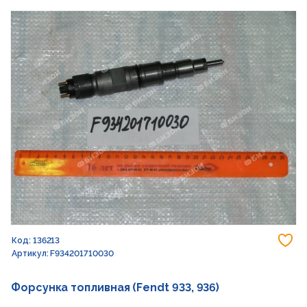
До
Код: 136213
Артикул: F934201710030
Форсунка топливная (Fendt 933, 936)