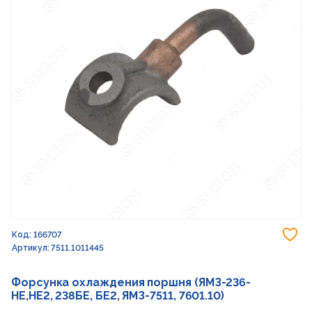
До
Код: 166707
Артикул: 7511.1011445
Форсунка охлаждения поршня (ЯМЗ-236-
НЕ,НЕ2, 238БЕ, БЕ2, ЯМЗ-7511, 7601.10)