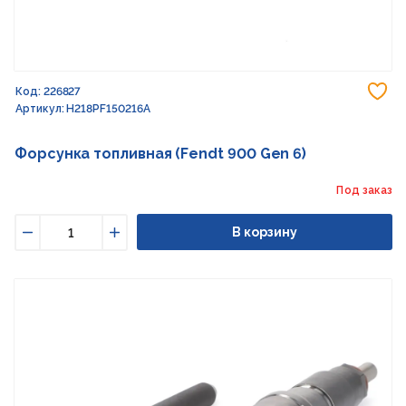
До
Код: 226827
Артикул: H218PF150216A
Форсунка топливная (Fendt 900 Gen 6)
Под заказ
В корзину
Уменьшить
Увеличить