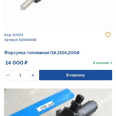
До
Код: 217074
Артикул: S00010458
Форсунка топливная (18,1504,2004)
14 000 ₽
В наличии: 1
В корзину
Уменьшить
Увеличить