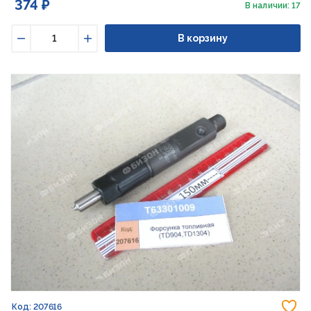
374 ₽
В наличии: 17
В корзину
Уменьшить
Увеличить
До
Код: 207616