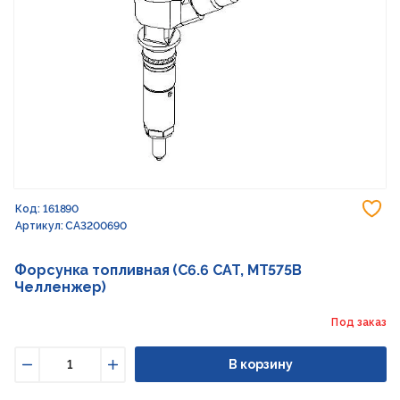
До
Код: 161890
Артикул: CA3200690
Форсунка топливная (C6.6 CAT, MT575B
Челленжер)
Под заказ
В корзину
Уменьшить
Увеличить