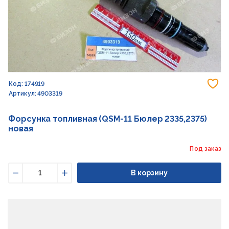
До
Код: 174919
Артикул: 4903319
Форсунка топливная (QSM-11 Бюлер 2335,2375)
новая
Под заказ
В корзину
Уменьшить
Увеличить