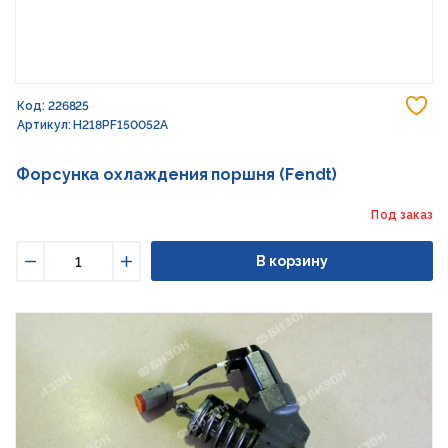
До
Код: 226825
Артикул: H218PF150052A
Форсунка охлаждения поршня (Fendt)
Под заказ
В корзину
Уменьшить
Увеличить