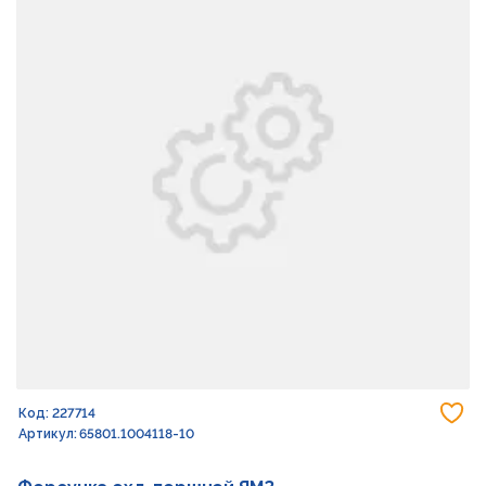
До
Код: 227714
Артикул: 65801.1004118-10