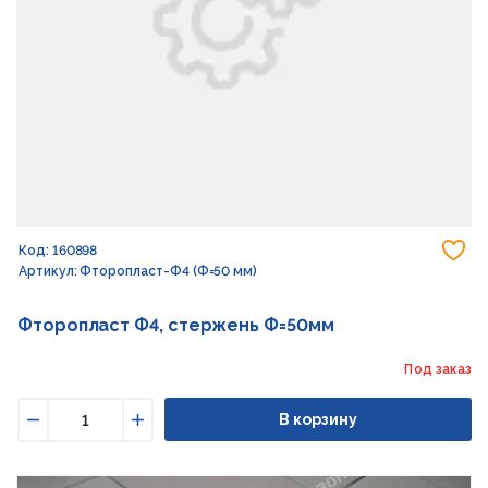
До
Код: 160898
Артикул: Фторопласт-Ф4 (Ф=50 мм)
Фторопласт Ф4, стержень Ф=50мм
Под заказ
В корзину
Уменьшить
Увеличить