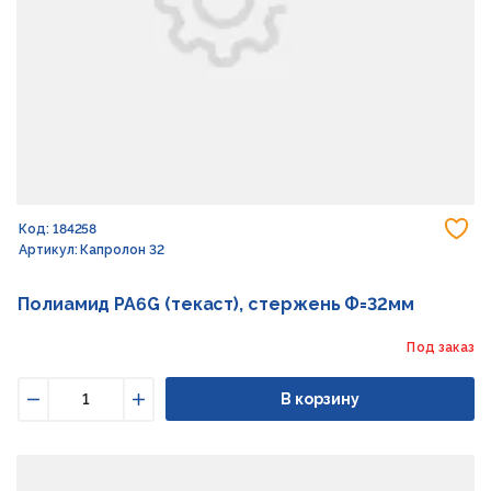
До
Код: 184258
Артикул: Капролон 32
Полиамид PA6G (текаст), стержень Ф=32мм
Под заказ
В корзину
Уменьшить
Увеличить