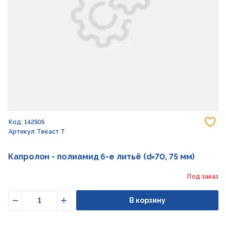
До
Код: 142505
Артикул: Текаст Т
Капролон - полиамид 6-е литьё (d=70, 75 мм)
Под заказ
В корзину
Уменьшить
Увеличить