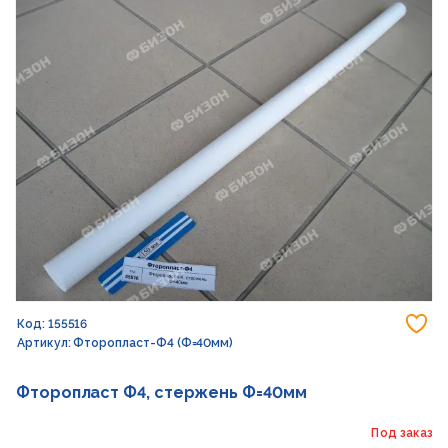
До
Код: 155516
Артикул: Фторопласт-Ф4 (Ф=40мм)
Фторопласт Ф4, стержень Ф=40мм
Под заказ