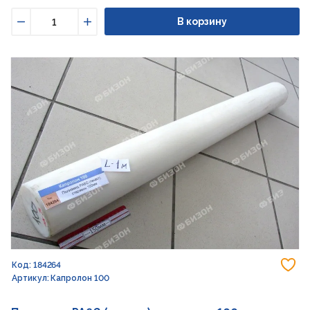
В корзину
Уменьшить
Увеличить
До
Код: 184264
Артикул: Капролон 100