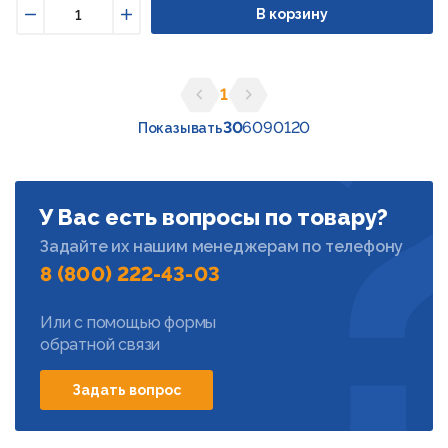
В корзину
Уменьшить
Увеличить
1
Предыдущая страница
Следующая страница
30
60
90
120
Показывать
У Вас есть вопросы по товару?
Задайте их нашим менеджерам по телефону
8 (800) 222-43-03
Или с помощью формы
обратной связи
Задать вопрос