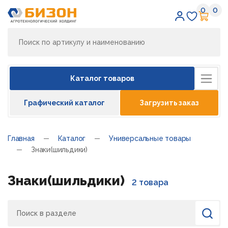
0
0
Избран
Кор
Каталог товаров
Графический каталог
Загрузить заказ
Главная
Каталог
Универсальные товары
Знаки(шильдики)
Знаки(шильдики)
2 товара
Поиск
Найти