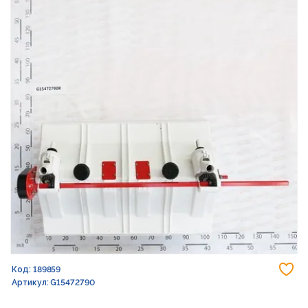
До
Код: 189859
Артикул: G15472790