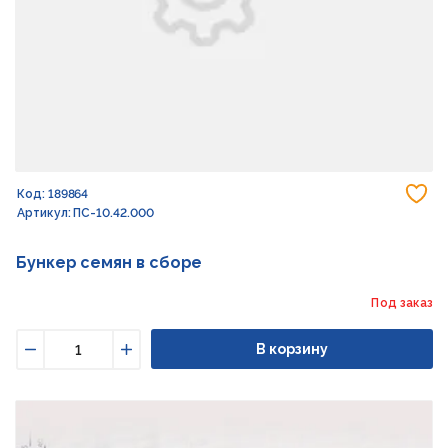
До
Код: 189864
Артикул: ПС-10.42.000
Бункер семян в сборе
Под заказ
В корзину
Уменьшить
Увеличить