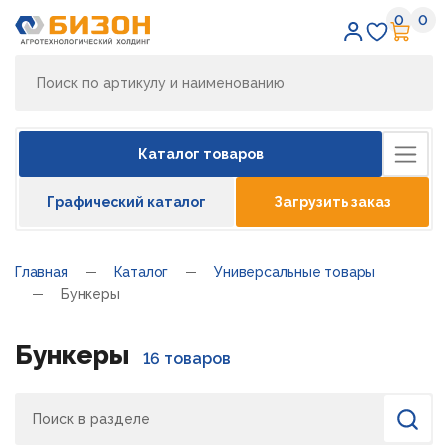
0
0
Избран
Кор
Каталог товаров
Графический каталог
Загрузить заказ
Главная
Каталог
Универсальные товары
Бункеры
Бункеры
16 товаров
Поиск
Найти