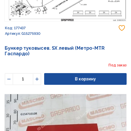
До
Код: 177437
Артикул: G15275930
Бункер туковысев. SX левый (Метро-MTR
Гаспардо)
Под заказ
В корзину
Уменьшить
Увеличить