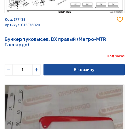
До
Код: 177438
Артикул: G15276020
Бункер туковысев. DX правый (Метро-MTR
Гаспардо)
Под заказ
В корзину
Уменьшить
Увеличить