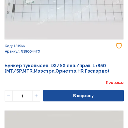
До
Код: 131566
Артикул: G19004470
Бункер туковысев. DX/SX лев./прав. L=850
(МТ/SP,MTR,Маэстра,Ориетта,HR Гаспардо)
Под заказ
В корзину
Уменьшить
Увеличить