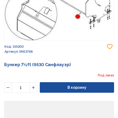
До
Код: 155200
Артикул: SN13768
Бункер 7½ft (9530 Санфлауэр)
Под заказ
В корзину
Уменьшить
Увеличить