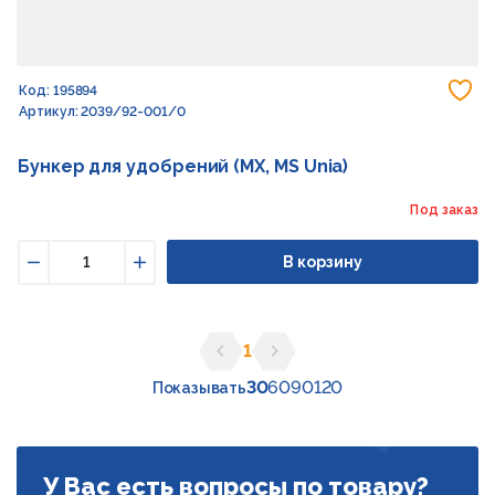
До
Код: 195894
Артикул: 2039/92-001/0
Бункер для удобрений (MX, MS Unia)
Под заказ
В корзину
Уменьшить
Увеличить
1
Предыдущая страница
Следующая страница
30
60
90
120
Показывать
У Вас есть вопросы по товару?