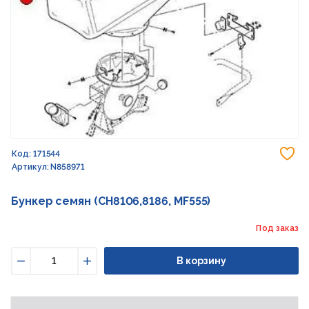
До
Код: 171544
Артикул: N858971
Бункер семян (CH8106,8186, MF555)
Под заказ
В корзину
Уменьшить
Увеличить