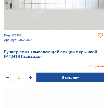
До
Код: 178365
Артикул: G15224471
Бункер семян высевающей секции с крышкой
(MT,MTR Гаспардо)
Под заказ
В корзину
Уменьшить
Увеличить