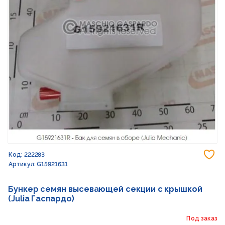
До
Код: 222283
Артикул: G15921631
Бункер семян высевающей секции с крышкой
(Julia Гаспардо)
Под заказ