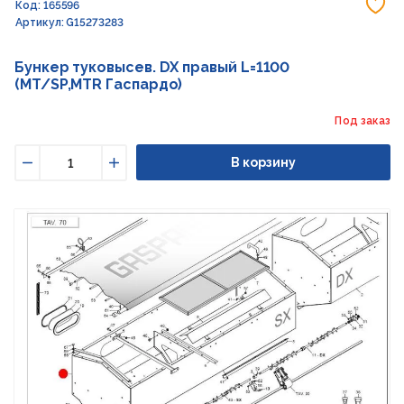
До
Код: 165596
Артикул: G15273283
Бункер туковысев. DX правый L=1100
(MT/SP,MTR Гаспардо)
Под заказ
В корзину
Уменьшить
Увеличить