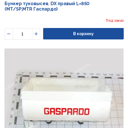
Бункер туковысев. DX правый L=850
(MT/SP,MTR Гаспардо)
Под заказ
В корзину
Уменьшить
Увеличить