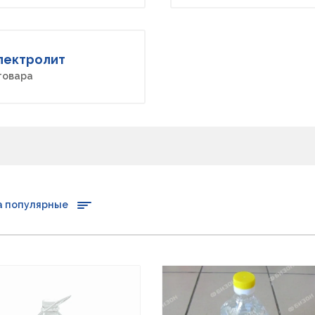
лектролит
товара
а популярные