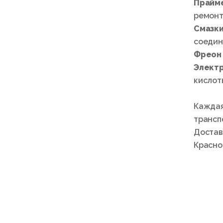
Прайм
ремонт
Смазк
соедин
Фреон
Элект
кислоты
Каждая
трансп
Достав
Красно