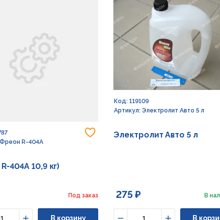
Код: 119109
Артикул: Электролит Авто 5 л
Добавить в избранное
787
Электролит Авто 5 л
 Фреон R-404А
R-404А 10,9 кг)
275 ₽
Под заказ
В нал
В корзину
В корзи