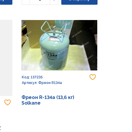
Уменьшить
Увеличить
Добавить в из
Код: 137235
Артикул: Фреон R134а
Фреон R-134а (13,6 кг)
Добавить в избранное
Solkane
Z