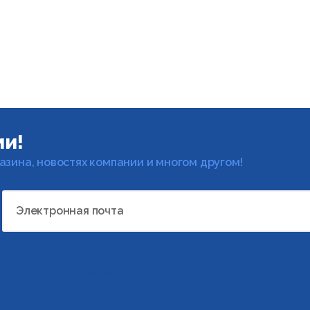
ми!
газина, новостях компании и многом другом!
Электронная почта
отки персональных данных