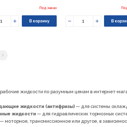
Под заказ
По
В корзину
В корзи
ьшить
Увеличить
Уменьшить
Увеличить
ущая страница
ледующая страница
 рабочие жидкости по разумным ценам в интернет-мага
дающие жидкости (антифризы)
— для системы охлажд
зные жидкости
— для гидравлических тормозных сист
— моторное, трансмиссионное или другое, в зависимос