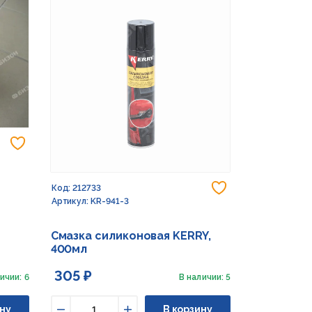
Добавить в избранное
Добавить в из
Код: 212733
Артикул: KR-941-3
Смазка силиконовая KERRY,
400мл
305 ₽
ичии: 6
В наличии: 5
ну
В корзину