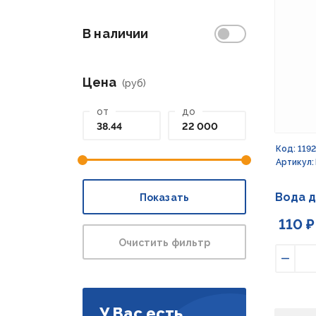
В наличии
Цена
(руб)
от
до
Код: 119
Артикул:
Вода д
Показать
110 ₽
Очистить фильтр
Умен
У Вас есть