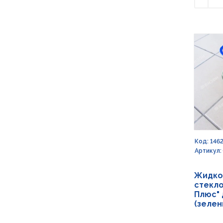
Умен
Код: 146
Артикул:
Жидко
стекл
Плюс" 
(зелен