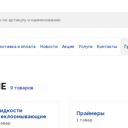
оставка и оплата
Новости
Акции
Услуги
Контакты
Г
е
Е
9 товаров
идкости
Праймеры
теклоомывающие
1 товар
товар