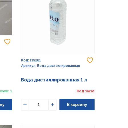
Добавить в избранное
Добавить в из
Код: 119281
Артикул: Вода дистиллированная
Вода дистиллированная 1 л
ичии: 1
Под заказ
ну
В корзину
Уменьшить
Увеличить