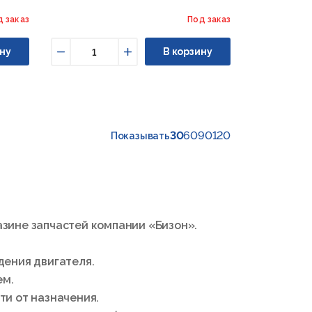
д заказ
Под заказ
ну
В корзину
Уменьшить
Увеличить
30
60
90
120
Показывать
зине запчастей компании «Бизон».
ения двигателя.
ем.
ти от назначения.