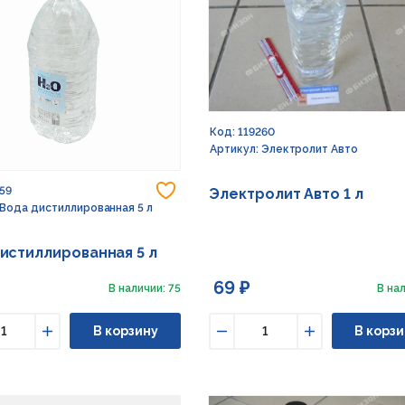
Код: 119260
Артикул: Электролит Авто
Добавить в избранное
259
Электролит Авто 1 л
 Вода дистиллированная 5 л
истиллированная 5 л
69 ₽
В наличии: 75
В нал
В корзину
В корзи
ьшить
Увеличить
Уменьшить
Увеличить