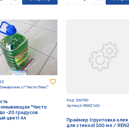
ьшить
Увеличить
Уменьшить
Увеличить
Добавить в избранное
212
 Омыватель ст"Чисто Плюс"
Код: 220760
сть
Артикул: RENZ 100
оомывающая "Чисто
до -20 градусов
ый цвет) 4л
Праймер (грунтовка клея
для стекол) 100 мл / REN