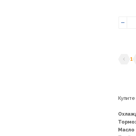
Умен
1
Предыд
С
Купите
Охлаж
Тормо
Масло