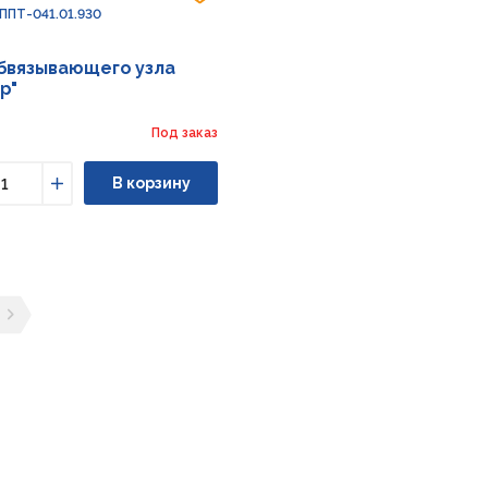
 ППТ-041.01.930
бвязывающего узла
р"
Под заказ
В корзину
ьшить
Увеличить
ущая страница
ледующая страница