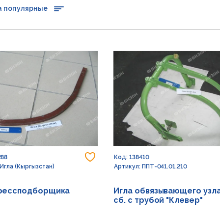
а популярные
Добавить в избранное
288
Код: 138410
 Игла (Кыргызстан)
Артикул: ППТ-041.01.210
прессподборщика
Игла обвязывающего узла
сб. с трубой "Клевер"