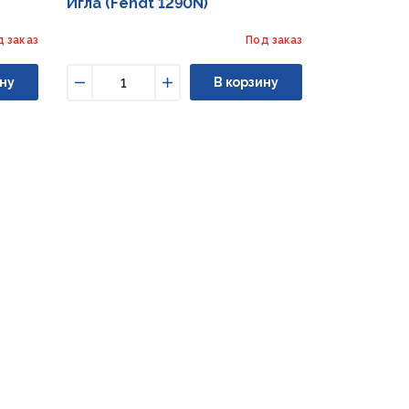
Игла (Fendt 1290N)
д заказ
Под заказ
ну
В корзину
Уменьшить
Увеличить