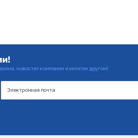
ми!
газина, новостях компании и многом другом!
Электронная почта
отки персональных данных