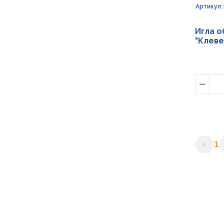
Артикул:
Игла о
"Клеве
Умен
1
Предыд
С