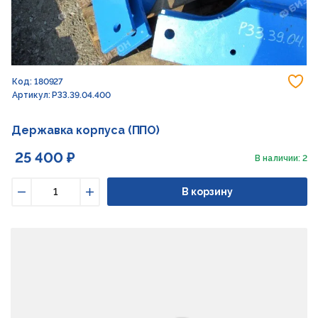
До
Код: 180927
Артикул: РЗЗ.39.04.400
Державка корпуса (ППО)
25 400 ₽
В наличии: 2
В корзину
Уменьшить
Увеличить