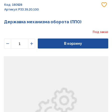
До
Код: 180928
Артикул: РЗЗ.39.20.100
Державка механизма оборота (ППО)
Под заказ
В корзину
Уменьшить
Увеличить