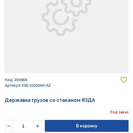
До
Код: 200904
Артикул: 236-1110040-А2
Державка грузов со стаканом ЯЗДА
Под заказ
В корзину
Уменьшить
Увеличить