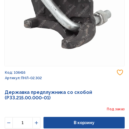
До
Код: 106416
Артикул: ПНЛ-02.302
Державка предплужника со скобой
(РЗЗ.215.00.000-01)
Под заказ
В корзину
Уменьшить
Увеличить