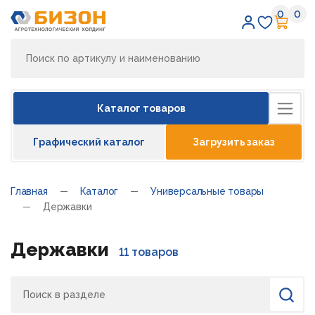
0
0
Избран
Кор
Каталог товаров
Графический каталог
Загрузить заказ
Главная
Каталог
Универсальные товары
Державки
Державки
11 товаров
Поиск
Найти