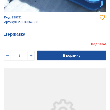
До
Код: 235721
Артикул: РЗЗ.39.34.000
Державка
Под заказ
В корзину
Уменьшить
Увеличить