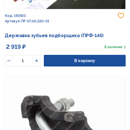
До
Код: 160510
Артикул: ПР 07.00.220-01
Державка зубьев подборщика (ПРФ-145)
2 919 ₽
В наличии: 1
В корзину
Уменьшить
Увеличить