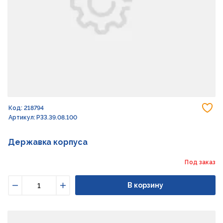
До
Код: 218794
Артикул: РЗЗ.39.08.100
Державка корпуса
Под заказ
В корзину
Уменьшить
Увеличить