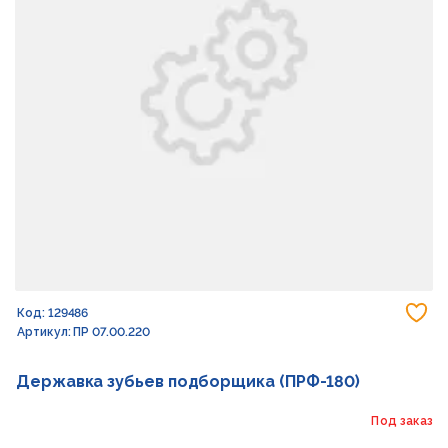
До
Код: 129486
Артикул: ПР 07.00.220
Державка зубьев подборщика (ПРФ-180)
Под заказ