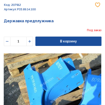
До
Код: 207912
Артикул: РЗЗ.89.14.100
Державка предплужника
Под заказ
В корзину
Уменьшить
Увеличить