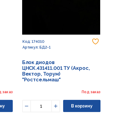
Добавить в из
Код: 174010
Артикул: БД2-1
Блок диодов
ЦНСК.431411.001 ТУ (Акрос,
Вектор, Торум)
"Ростсельмаш"
д заказ
Под заказ
ну
В корзину
Уменьшить
Увеличить