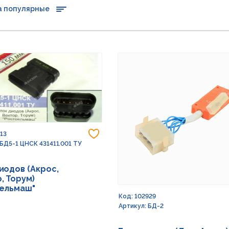
а популярные
Добавить в избранное
513
 БД5-1 ЦНСК 431411.001 ТУ
иодов (Акрос,
, Торум)
сельмаш"
Код: 102929
Артикул: БД-2