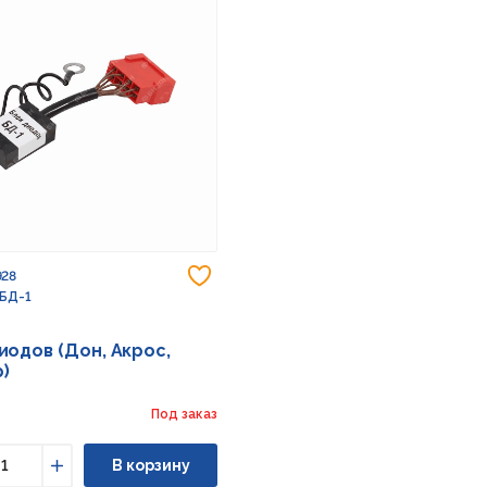
Добавить в избранное
928
 БД-1
иодов (Дон, Акрос,
)
Под заказ
В корзину
ьшить
Увеличить