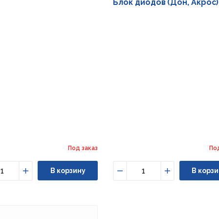
Блок диодов (Дон, Акрос)
Под заказ
По
В корзину
В корзи
ьшить
Увеличить
Уменьшить
Увеличить