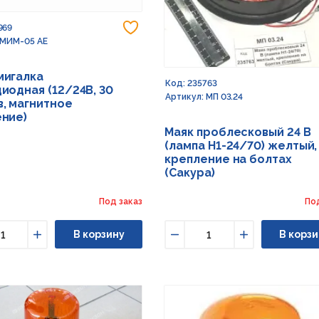
Добавить в избранное
969
 МИМ-05 АЕ
мигалка
Код: 235763
иодная (12/24В, 30
Артикул: МП 03.24
, магнитное
ние)
Маяк проблесковый 24 В
(лампа Н1-24/70) желтый,
крепление на болтах
(Сакура)
Под заказ
По
В корзину
В корзи
ьшить
Увеличить
Уменьшить
Увеличить