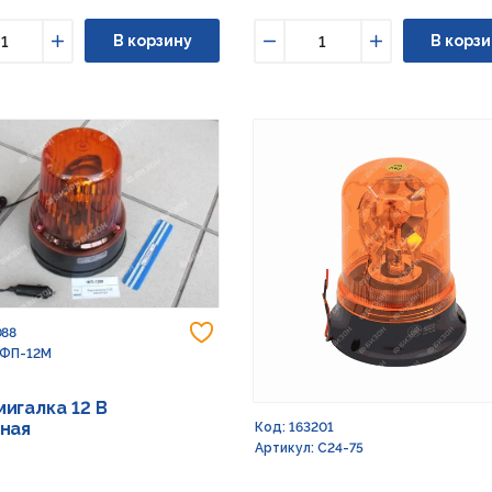
В корзину
В корзи
ьшить
Увеличить
Уменьшить
Увеличить
Добавить в избранное
088
 ФП-12М
игалка 12 В
ная
Код: 163201
Артикул: С24-75