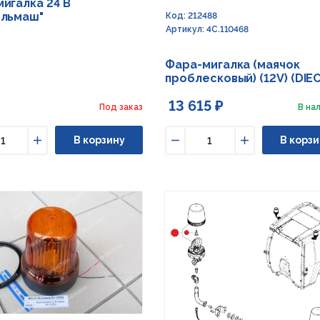
игалка 24 В
ельмаш"
Код: 212488
Артикул: 4C.110468
Фара-мигалка (маячок
проблесковый) (12V) (DIEC
13 615 ₽
Под заказ
В нал
В корзину
В корзи
ьшить
Увеличить
Уменьшить
Увеличить