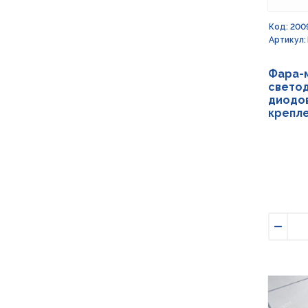
Код: 200
Артикул:
Фара-
светод
диодов
крепле
Умен