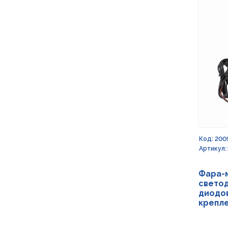
Код: 200
Артикул:
Фара-
светод
диодов
крепле