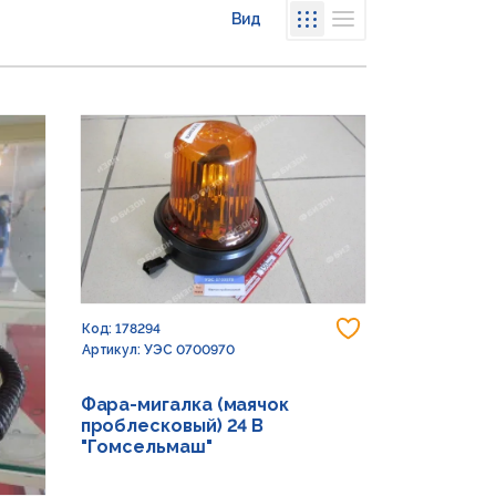
Вид
Списком
Сеткой
Добавить в из
Код: 178294
Артикул: УЭС 0700970
Фара-мигалка (маячок
проблесковый) 24 В
"Гомсельмаш"