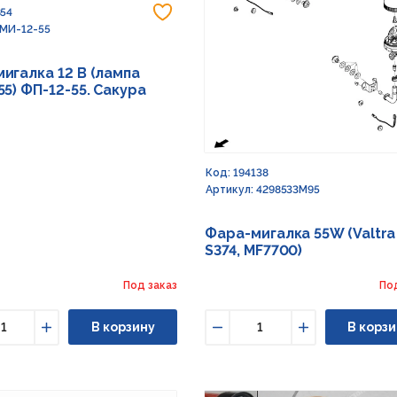
Добавить в избранное
854
 МИ-12-55
игалка 12 В (лампа
55) ФП-12-55. Сакура
Код: 194138
Артикул: 4298533M95
Фара-мигалка 55W (Valtra
S374, MF7700)
Под заказ
По
В корзину
В корзи
ьшить
Увеличить
Уменьшить
Увеличить