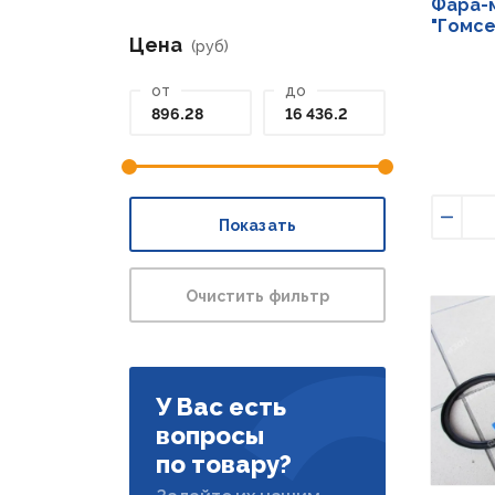
Фара-м
"Гомс
Цена
(руб)
от
до
Показать
Умен
Очистить фильтр
У Вас есть
вопросы
по товару?