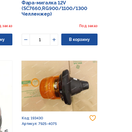
а
Фара-мигалка 12V
(SC7660,RG900/1100/1300
Челленжер)
д заказ
Под заказ
ну
В корзину
Уменьшить
Увеличить
Добавить в из
Код: 193430
Артикул: 7925-4075