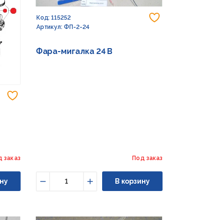
Добавить в из
Код: 115252
Артикул: ФП-2-24
Фара-мигалка 24 В
Добавить в избранное
д заказ
Под заказ
ну
В корзину
Уменьшить
Увеличить