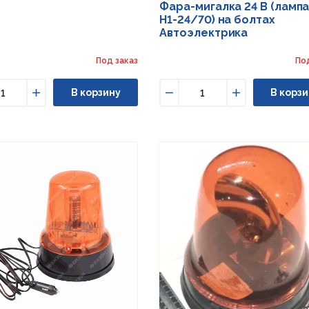
Фара-мигалка 24 В (ламп
Н1-24/70) на болтах
Автоэлектрика
Под заказ
По
В корзину
В корзи
ьшить
Увеличить
Уменьшить
Увеличить