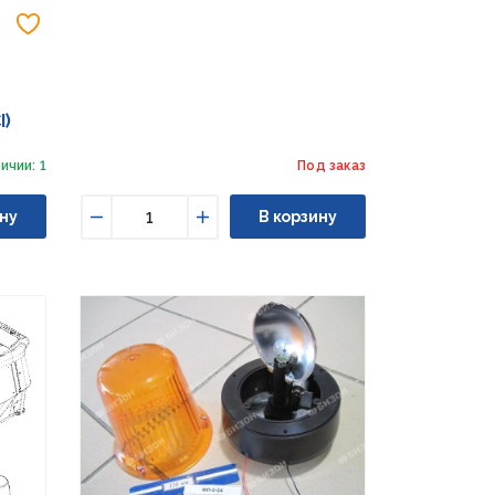
Добавить в избранное
I)
ичии: 1
Под заказ
ну
В корзину
Уменьшить
Увеличить