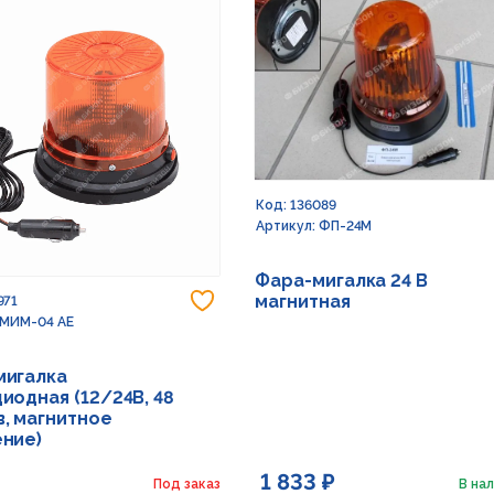
Код: 136089
Артикул: ФП-24М
Фара-мигалка 24 В
Добавить в избранное
магнитная
971
 МИМ-04 АЕ
мигалка
иодная (12/24В, 48
, магнитное
ние)
1 833 ₽
Под заказ
В нал