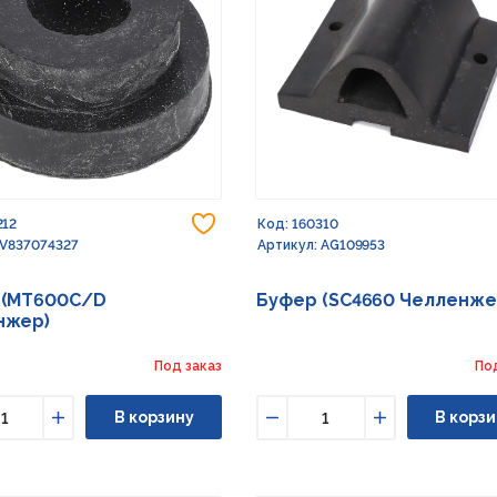
Добавить в избранное
212
Код: 160310
 V837074327
Артикул: AG109953
 (MT600C/D
Буфер (SC4660 Челленже
нжер)
Под заказ
По
В корзину
В корзи
ьшить
Увеличить
Уменьшить
Увеличить