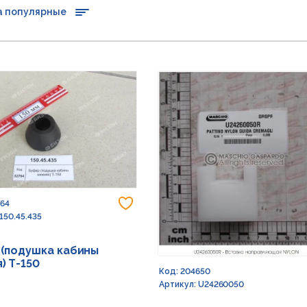
а популярные
Добавить в избранное
764
150.45.435
(подушка кабины
) Т-150
Код: 204650
Артикул: U24260050