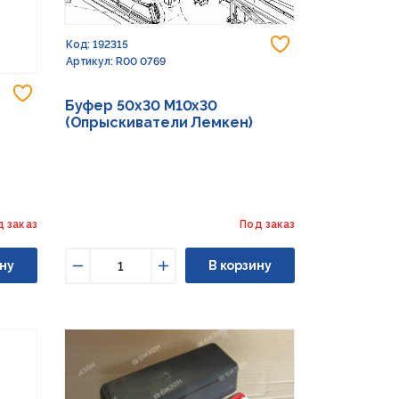
Добавить в из
Код: 192315
Артикул: R00 0769
Добавить в избранное
Буфер 50х30 М10х30
(Опрыскиватели Лемкен)
д заказ
Под заказ
ну
В корзину
Уменьшить
Увеличить