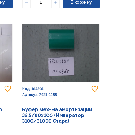
ну
В корзину
Уменьшить
Увеличить
Добавить в из
Добавить в избранное
Код: 185501
Артикул: 7921-1188
Буфер мех-ма амортизации
р
32,5/80х100 (Император
3100/3100E Стара)