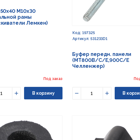
50х40 М10х30
альной рамы
киватели Лемкен)
Код: 197325
Артикул: 531233D1
Буфер передн. панели
(MT800B/C/E,900C/E
Челленжер)
Под заказ
По
В корзину
В корзи
ьшить
Увеличить
Уменьшить
Увеличить