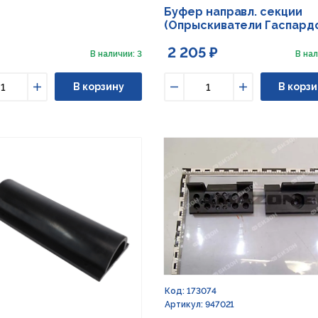
Буфер направл. секции
(Опрыскиватели Гаспард
2 205 ₽
В наличии: 3
В нал
В корзину
В корзи
ьшить
Увеличить
Уменьшить
Увеличить
Код: 173074
Артикул: 947021