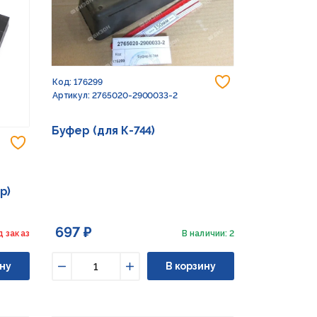
Добавить в из
Код: 176299
Артикул: 2765020-2900033-2
Буфер (для К-744)
Добавить в избранное
р)
697 ₽
д заказ
В наличии: 2
ну
В корзину
Уменьшить
Увеличить