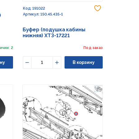
Добавить в из
Код: 191022
Артикул: 150.45.435-1
)
Буфер (подушка кабины
нижняя) ХТЗ-17221
ичии: 2
Под заказ
ну
В корзину
Уменьшить
Увеличить