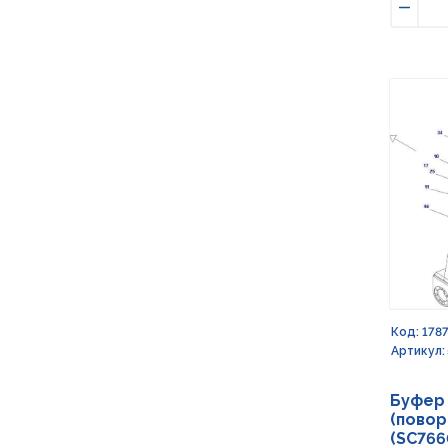
Умен
Код: 178
Артикул:
Буфер 
(повор
(SC766