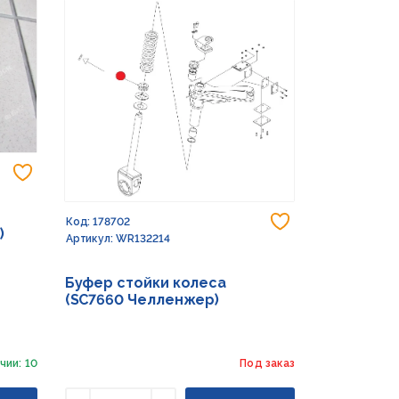
Добавить в избранное
Добавить в из
Код: 178702
)
Артикул: WR132214
Буфер стойки колеса
(SC7660 Челленжер)
чии: 10
Под заказ