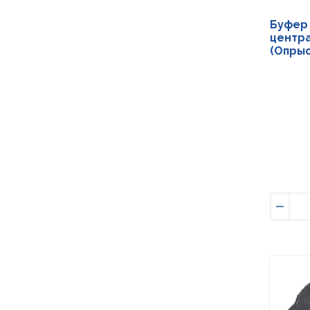
Буфер 
центр
(Опрыс
Умен