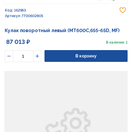
До
Код: 162963
Артикул: 7700602805
Кулак поворотный левый (MT600C,655-65D, MF)
87 013 ₽
В наличии: 1
В корзину
Уменьшить
Увеличить