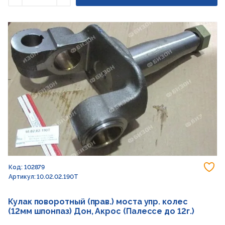
Уменьшить
Увеличить
До
Код: 102879
Артикул: 10.02.02.190Т
Кулак поворотный (прав.) моста упр. колес
(12мм шпонпаз) Дон, Акрос (Палессе до 12г.)