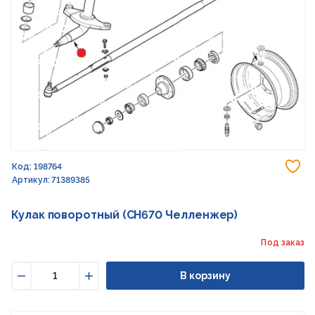
До
Код: 198764
Артикул: 71389385
Кулак поворотный (CH670 Челленжер)
Под заказ
В корзину
Уменьшить
Увеличить