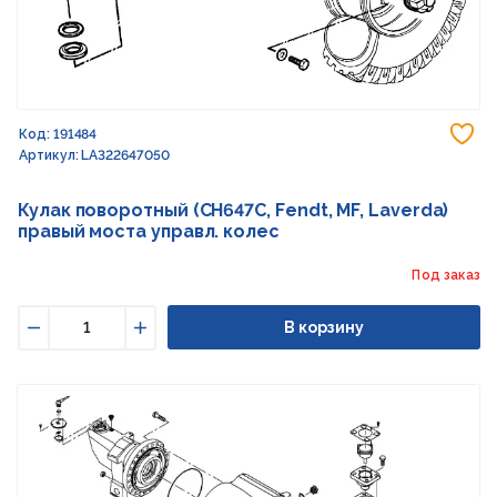
До
Код: 191484
Артикул: LA322647050
Кулак поворотный (CH647C, Fendt, MF, Laverda)
правый моста управл. колес
Под заказ
В корзину
Уменьшить
Увеличить