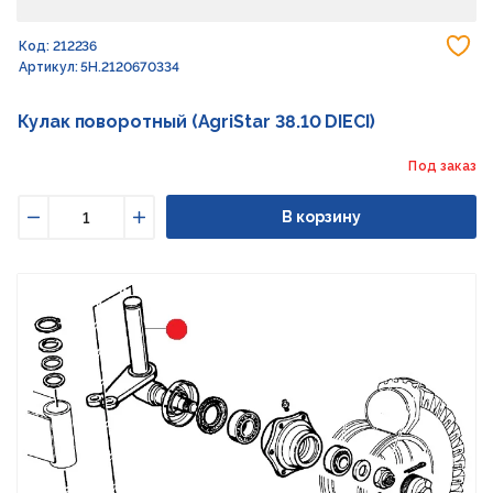
До
Код: 212236
Артикул: 5H.2120670334
Кулак поворотный (AgriStar 38.10 DIECI)
Под заказ
В корзину
Уменьшить
Увеличить