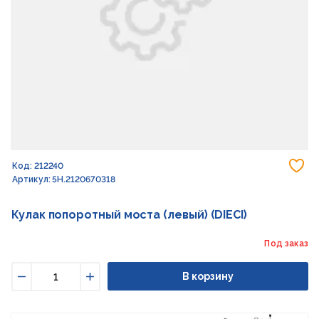
До
Код: 212240
Артикул: 5H.2120670318
Кулак попоротный моста (левый) (DIECI)
Под заказ
В корзину
Уменьшить
Увеличить