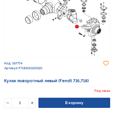
До
Код: 167774
Артикул: F718301020320
Кулак поворотный левый (Fendt 716,718)
Под заказ
В корзину
Уменьшить
Увеличить