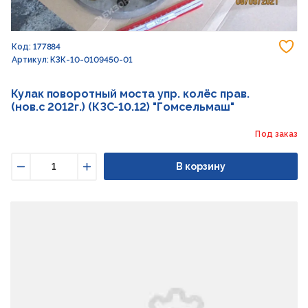
До
Код: 177884
Артикул: КЗК-10-0109450-01
Кулак поворотный моста упр. колёс прав.
(нов.с 2012г.) (КЗС-10.12) "Гомсельмаш"
Под заказ
В корзину
Уменьшить
Увеличить