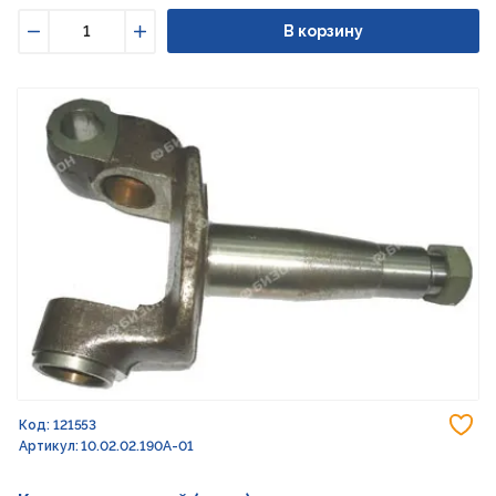
В корзину
Уменьшить
Увеличить
До
Код: 121553
Артикул: 10.02.02.190А-01