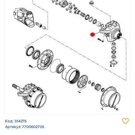
До
Код: 164276
Артикул: 7700602705