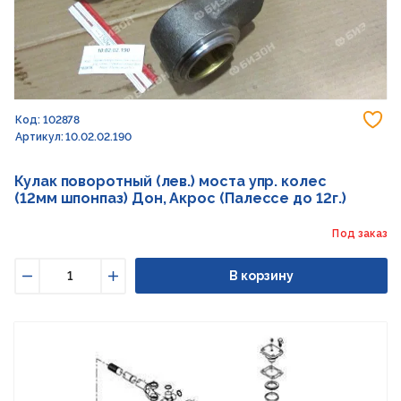
До
Код: 102878
Артикул: 10.02.02.190
Кулак поворотный (лев.) моста упр. колес
(12мм шпонпаз) Дон, Акрос (Палессе до 12г.)
Под заказ
В корзину
Уменьшить
Увеличить