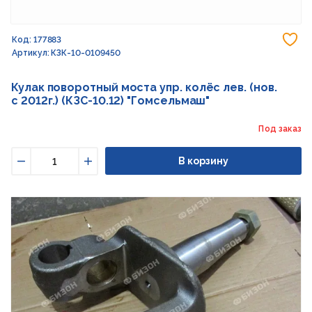
До
Код: 177883
Артикул: КЗК-10-0109450
Кулак поворотный моста упр. колёс лев. (нов.
с 2012г.) (КЗС-10.12) "Гомсельмаш"
Под заказ
В корзину
Уменьшить
Увеличить