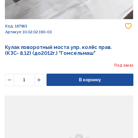
До
Код: 187963
Артикул: 10.02.02.190-03
Кулак поворотный моста упр. колёс прав.
(КЗС- 8.12) (до2012г.) "Гомсельмаш"
Под заказ
В корзину
Уменьшить
Увеличить