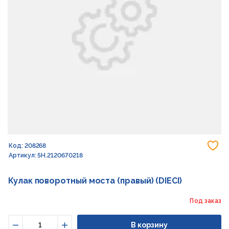
До
Код: 208268
Артикул: 5H.2120670218
Кулак поворотный моста (правый) (DIECI)
Под заказ
В корзину