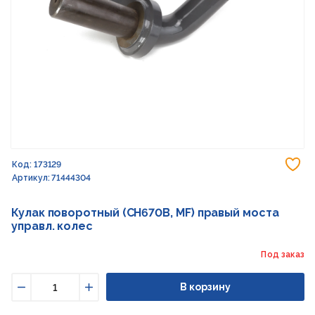
До
Код: 173129
Артикул: 71444304
Кулак поворотный (CH670B, MF) правый моста
управл. колес
Под заказ
В корзину
Уменьшить
Увеличить