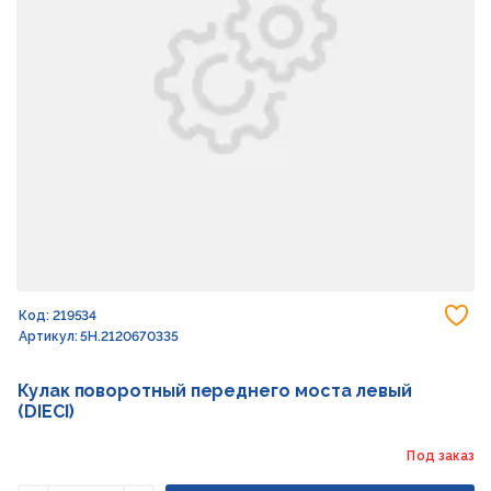
До
Код: 219534
Артикул: 5H.2120670335
Кулак поворотный переднего моста левый
(DIECI)
Под заказ