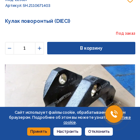
Артикул: 5H.2110671403
Кулак поворонтый (DIECI)
Под заказ
В корзину
Уменьшить
Увеличить
Сайт использует файлы cookie, обрабатываемые вашим
браузером. Подробнее об этом вы можете узнать в
Политике
cookie
.
Принять
Настроить
Отклонить