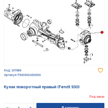
До
Код: 157669
Артикул: F930301020200
Кулак поворотный правый (Fendt 930)
Под заказ
В корзину