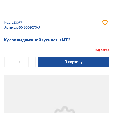
До
Код: 113077
Артикул: 80-3001070-А
Кулак выдвижной (усилен.) МТЗ
Под заказ
В корзину
Уменьшить
Увеличить