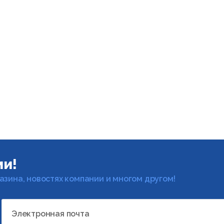
ми!
газина, новостях компании и многом другом!
Электронная почта