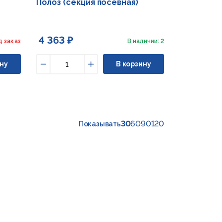
Полоз (секция посевная)
4 363 ₽
д заказ
В наличии: 2
ну
В корзину
Уменьшить
Увеличить
30
60
90
120
Показывать