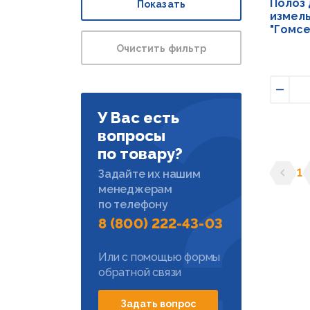
Полоз
Показать
измель
"Гомс
Очистить фильтр
Умен
У Вас есть
вопросы
по товару?
1
Задайте их нашим
менеджерам
Предыд
С
по телефону
8 (800) 222-43-03
Или с помощью формы
обратной связи
Задать вопрос