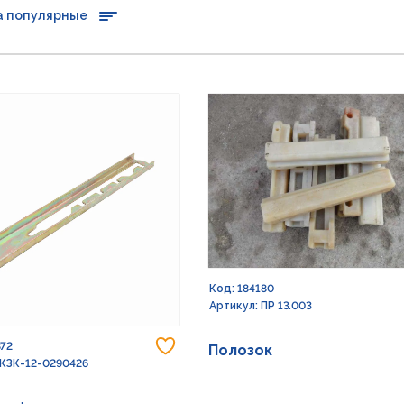
а популярные
Код: 184180
Артикул: ПР 13.003
Добавить в избранное
872
Полозок
 КЗК-12-0290426