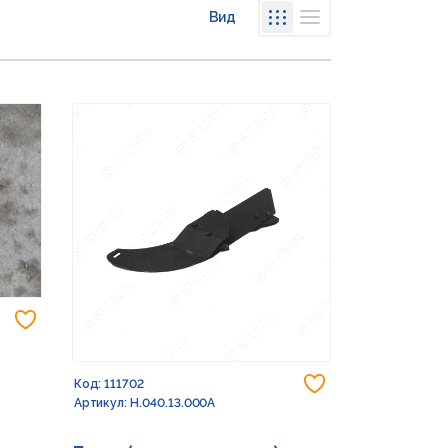
Вид
Списком
Сеткой
Добавить в избранное
Добавить в из
Код: 111702
Артикул: Н.040.13.000А