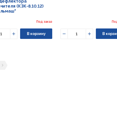
 дефлектора
чителя (КЗК-8.10.12)
ельмаш"
Под заказ
По
В корзину
В корзи
ьшить
Увеличить
Уменьшить
Увеличить
ущая страница
ледующая страница