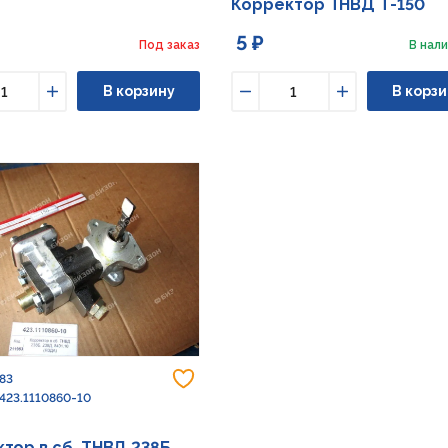
Корректор ТНВД Т-150
5 ₽
Под заказ
В нали
В корзину
В корзи
ьшить
Увеличить
Уменьшить
Увеличить
Добавить в избранное
983
 423.1110860-10
тор в сб. ТНВД 238Б,