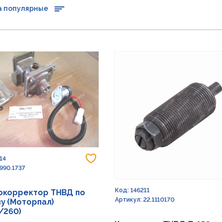
а популярные
Добавить в избранное
14
 990.1737
Код: 146211
окорректор ТНВД по
Артикул: 22.1110170
у (Моторпал)
/260)