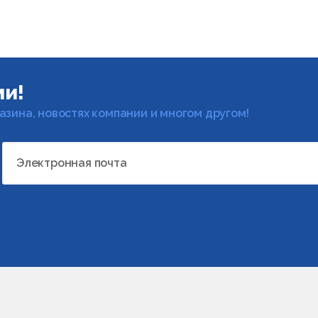
ми!
газина, новостях компании и многом другом!
Электронная почта
отки персональных данных