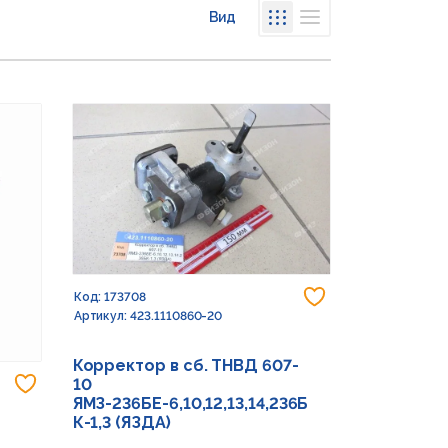
Вид
Списком
Сеткой
Добавить в из
Код: 173708
Артикул: 423.1110860-20
Корректор в сб. ТНВД 607-
Добавить в избранное
10
ЯМЗ-236БЕ-6,10,12,13,14,236Б
К-1,3 (ЯЗДА)