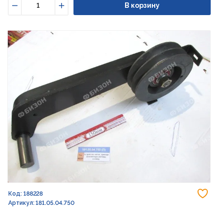
В корзину
Уменьшить
Увеличить
До
Код: 188228
Артикул: 181.05.04.750