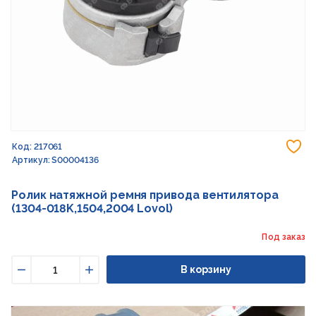
До
Код: 217061
Артикул: S00004136
Ролик натяжной ремня привода вентилятора
(1304-018K,1504,2004 Lovol)
Под заказ
В корзину
Уменьшить
Увеличить