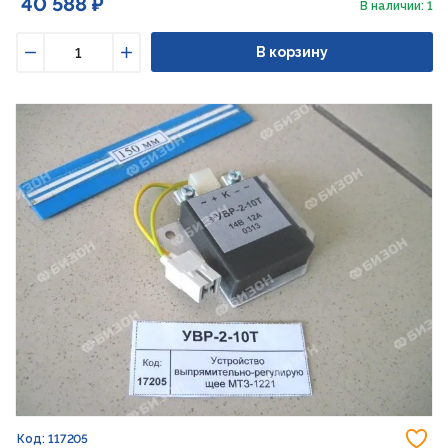
40 588 ₽
В наличии: 1
В корзину
Уменьшить
Увеличить
До
Код: 117205