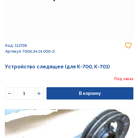
До
Код: 112728
Артикул: 700А.34.14.000-2
Устройство следящее (для К-700, К-701)
Под заказ
В корзину
Уменьшить
Увеличить