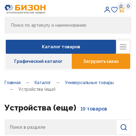
0
0
Избран
Кор
Каталог товаров
Графический каталог
Загрузить заказ
Главная
Каталог
Универсальные товары
Устройства (еще)
Устройства (еще)
19 товаров
Поиск
Найти