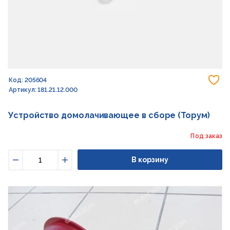
До
Код: 205604
Артикул: 181.21.12.000
Устройство домолачивающее в сборе (Торум)
Под заказ
В корзину
Уменьшить
Увеличить