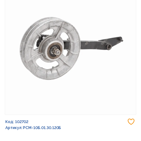
До
Код: 102702
Артикул: РСМ-10Б.01.30.120Б