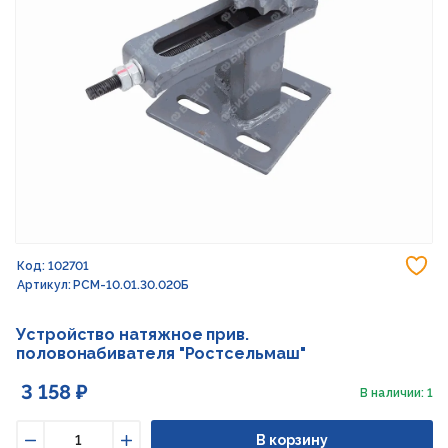
До
Код: 102701
Артикул: РСМ-10.01.30.020Б
Устройство натяжное прив.
половонабивателя "Ростсельмаш"
3 158 ₽
В наличии: 1
В корзину