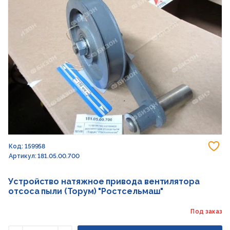
До
Код: 159958
Артикул: 181.05.00.700
Устройство натяжное привода вентилятора
отсоса пыли (Торум) "Ростсельмаш"
Под заказ