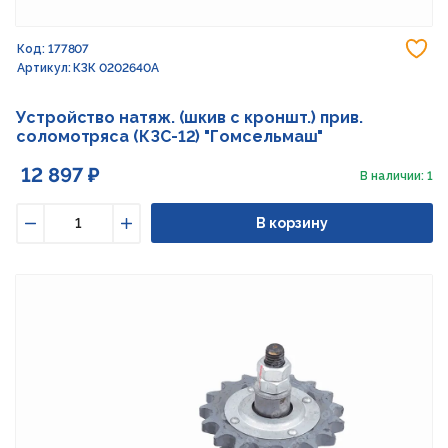
До
Код: 177807
Артикул: КЗК 0202640А
Устройство натяж. (шкив с кроншт.) прив.
соломотряса (КЗС-12) "Гомсельмаш"
12 897 ₽
В наличии: 1
В корзину
Уменьшить
Увеличить