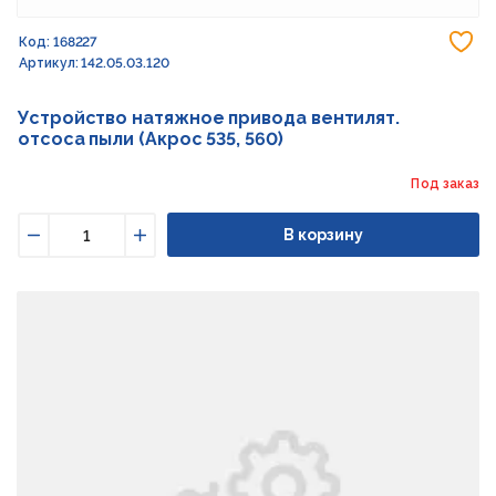
До
Код: 168227
Артикул: 142.05.03.120
Устройство натяжное привода вентилят.
отсоса пыли (Акрос 535, 560)
Под заказ
В корзину
Уменьшить
Увеличить