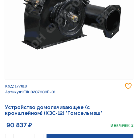
До
Код: 177818
Артикул: КЗК 0207000В-01
Устройство домолачивающее (с
кронштейном) (КЗС-12) "Гомсельмаш"
90 837 ₽
В наличии: 2