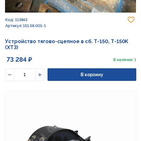
До
Код: 113843
Артикул: 151.58.001-1
Устройство тягово-сцепное в сб. Т-150, Т-150К
(ХТЗ)
73 284 ₽
В наличии: 1
В корзину
Уменьшить
Увеличить