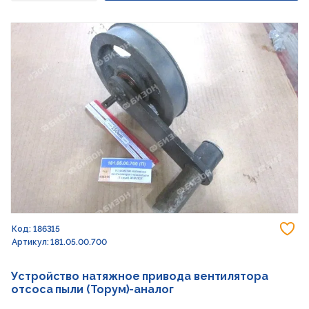
До
Код: 186315
Артикул: 181.05.00.700
Устройство натяжное привода вентилятора
отсоса пыли (Торум)-аналог