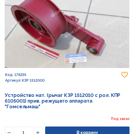
До
Код: 178235
Артикул: КЗР 1512000
Устройство нат. (рычаг КЗР 1512010 с рол. КПР
6105001) прив. режущего аппарата
"Гомсельмаш"
Под заказ
В корзину