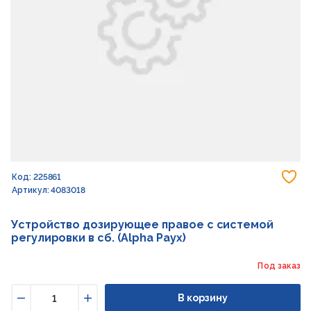
До
Код: 225861
Артикул: 4083018
Устройство дозирующее правое с системой
регулировки в сб. (Alpha Раух)
Под заказ
В корзину
Уменьшить
Увеличить