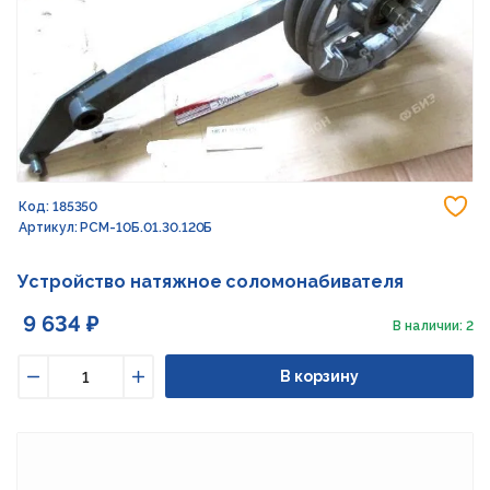
До
Код: 185350
Артикул: РСМ-10Б.01.30.120Б
Устройство натяжное соломонабивателя
9 634 ₽
В наличии: 2
В корзину
Уменьшить
Увеличить