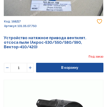
До
Код: 168217
Артикул: 101.05.07.750
Устройство натяжное привода вентилят.
отсоса пыли (Акрос-530/550/580/590,
Вектор-410/420)
Под заказ
В корзину
Уменьшить
Увеличить