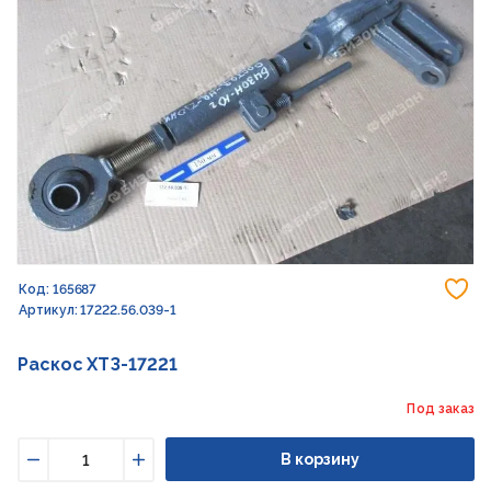
До
Код: 165687
Артикул: 17222.56.039-1
Раскос ХТЗ-17221
Под заказ
В корзину
Уменьшить
Увеличить