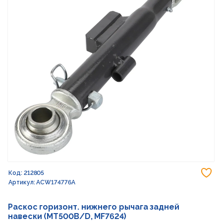
До
Код: 212805
Артикул: ACW174776A
Раскос горизонт. нижнего рычага задней
навески (MT500B/D, MF7624)