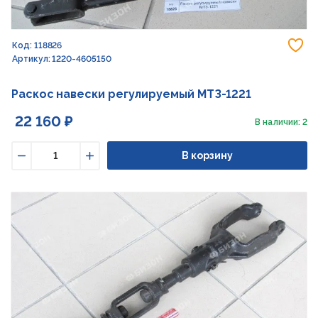
До
Код: 118826
Артикул: 1220-4605150
Раскос навески регулируемый МТЗ-1221
22 160 ₽
В наличии: 2
В корзину
Уменьшить
Увеличить