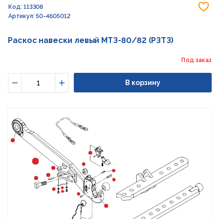
До
Код: 113308
Артикул: 50-4605012
Раскос навески левый МТЗ-80/82 (РЗТЗ)
Под заказ
В корзину
Уменьшить
Увеличить