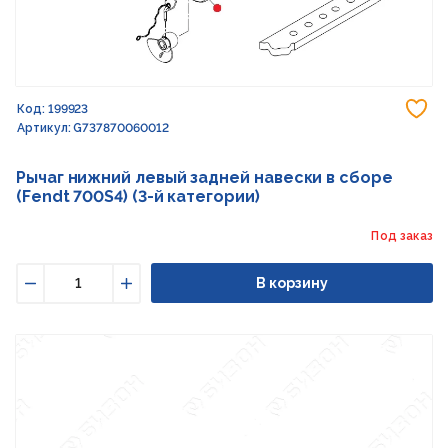
До
Код: 199923
Артикул: G737870060012
Рычаг нижний левый задней навески в сборе
(Fendt 700S4) (3-й категории)
Под заказ
В корзину
Уменьшить
Увеличить