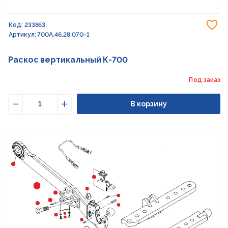
До
Код: 233863
Артикул: 700А.46.28.070-1
Раскос вертикальный К-700
Под заказ
В корзину
Уменьшить
Увеличить