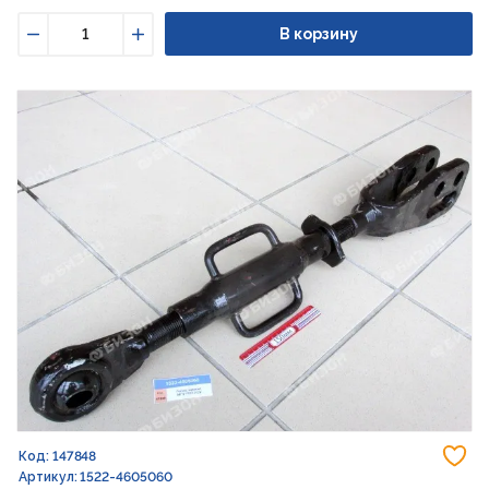
В корзину
Уменьшить
Увеличить
До
Код: 147848
Артикул: 1522-4605060