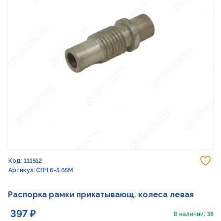
До
Код: 111512
Артикул: СПЧ 6-5.65М
Распорка рамки прикатывающ. колеса левая
397 ₽
В наличии: 38