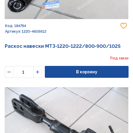
До
Код: 184764
Артикул: 1220-4605612
Раскос навески МТЗ-1220-1222/800-900/1025
Под заказ
В корзину
Уменьшить
Увеличить