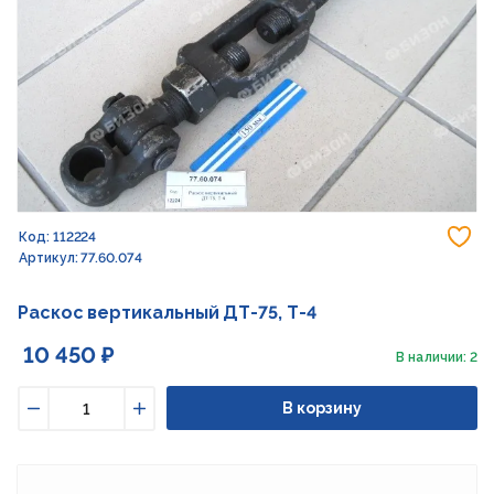
До
Код: 112224
Артикул: 77.60.074
Раскос вертикальный ДТ-75, Т-4
10 450 ₽
В наличии: 2
В корзину
Уменьшить
Увеличить