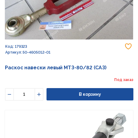
До
Код: 179323
Артикул: 50-4605012-01
Раскос навески левый МТЗ-80/82 (САЗ)
Под заказ
В корзину
Уменьшить
Увеличить