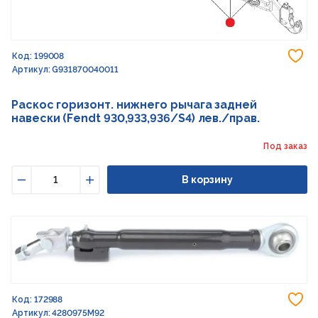
До
Код: 199008
Артикул: G931870040011
Раскос горизонт. нижнего рычага задней
навески (Fendt 930,933,936/S4) лев./прав.
Под заказ
В корзину
Уменьшить
Увеличить
До
Код: 172988
Артикул: 4280975M92