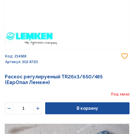
До
Код: 214588
Артикул: 302 8720
Раскос регулируемый TR26x3/650/485
(ЕврОпал Лемкен)
Под заказ
В корзину
Уменьшить
Увеличить