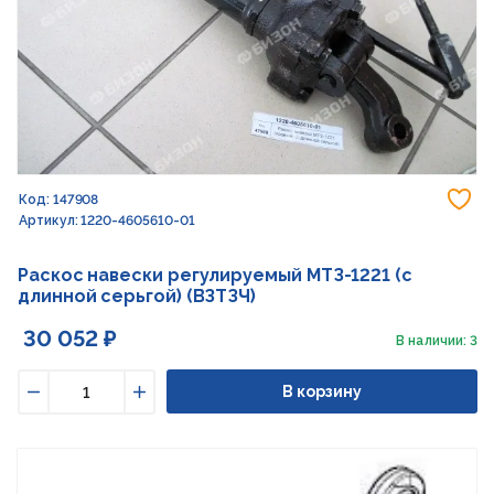
До
Код: 147908
Артикул: 1220-4605610-01
Раскос навески регулируемый МТЗ-1221 (с
длинной серьгой) (ВЗТЗЧ)
30 052 ₽
В наличии: 3
В корзину
Уменьшить
Увеличить