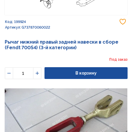
До
Код: 199924
Артикул: G737870060022
Рычаг нижний правый задней навески в сборе
(Fendt 700S4) (3-й категории)
Под заказ
В корзину
Уменьшить
Увеличить