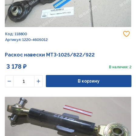
До
Код: 118800
Артикул: 1220-4605012
Раскос навески МТЗ-1025/822/922
3 178 ₽
В наличии: 2
В корзину
Уменьшить
Увеличить