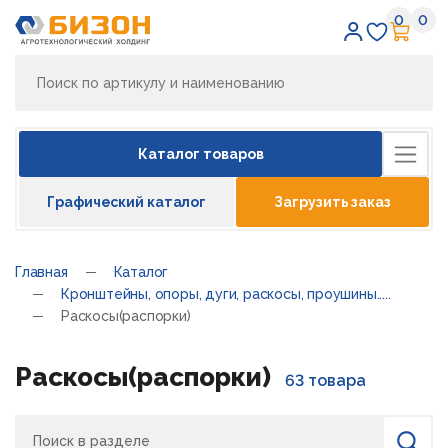
0
0
Избран
Кор
Каталог товаров
Графический каталог
Загрузить заказ
Главная
Каталог
Кронштейны, опоры, дуги, раскосы, проушины.....
Раскосы(распорки)
Раскосы(распорки)
63 товара
Поиск
Найти