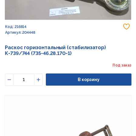
До
Код: 216814
Артикул: 204448
Раскос горизонтальный (стабилизатор)
К-739/744 (735-46.28.170-1)
Под заказ
В корзину
Уменьшить
Увеличить