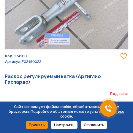
До
Код: 174500
Артикул: F02450022
Раскос регулируемый катка (Артиглио
Гаспардо)
Под заказ
Сайт использует файлы cookie, обрабатываемые вашим
В корзину
браузером. Подробнее об этом вы можете узнать в
Политике
Уменьшить
Увеличить
cookie
.
Принять
Настроить
Отклонить