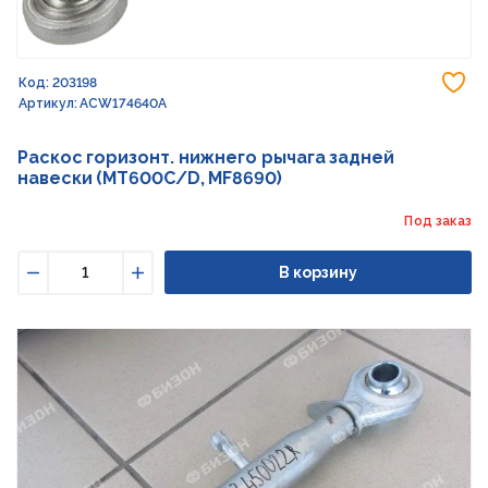
До
Код: 203198
Артикул: ACW174640A
Раскос горизонт. нижнего рычага задней
навески (MT600C/D, MF8690)
Под заказ
В корзину
Уменьшить
Увеличить