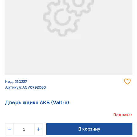
До
Код: 210327
Артикул: ACV0792060
Дверь ящика АКБ (Valtra)
Под заказ
В корзину
Уменьшить
Увеличить