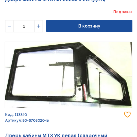
Под заказ
В корзину
Уменьшить
Увеличить
До
Код: 113340
Артикул: 80-6708020-Б
Дверь кабины МТЗ УК левая (сварочный