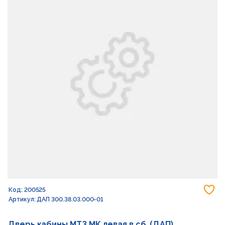
До
Код: 200525
Артикул: ДАП 300.38.03.000-01
Дверь кабины МТЗ МК левая в сб. (ДАП)