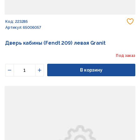
До
Код: 223285
Артикул: 65006057
Дверь кабины (Fendt 209) левая Granit
Под заказ
В корзину
Уменьшить
Увеличить