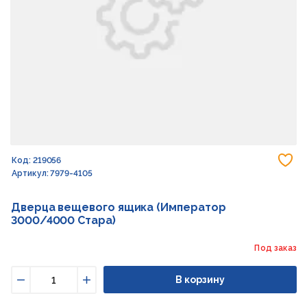
До
Код: 219056
Артикул: 7979-4105
Дверца вещевого ящика (Император
3000/4000 Стара)
Под заказ
В корзину
Уменьшить
Увеличить