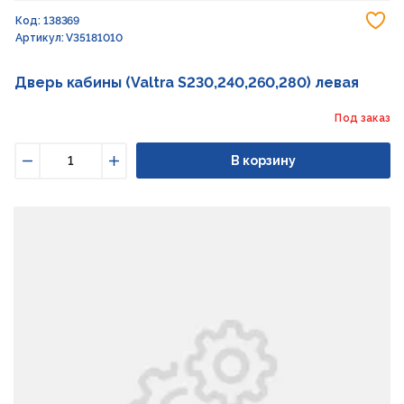
До
Код: 138369
Артикул: V35181010
Дверь кабины (Valtra S230,240,260,280) левая
Под заказ
В корзину
Уменьшить
Увеличить