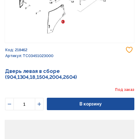
До
Код: 218462
Артикул: TC03451023000
Дверь левая в сборе
(904,1304,18,1504,2004,2604)
Под заказ
В корзину
Уменьшить
Увеличить