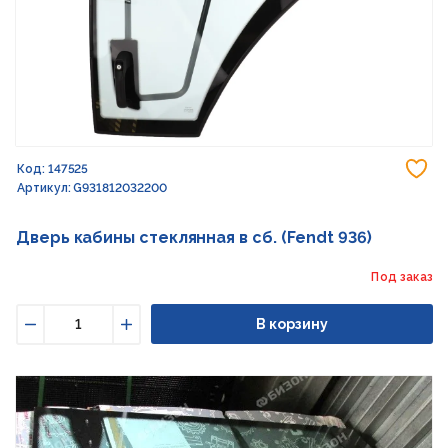
До
Код: 147525
Артикул: G931812032200
Дверь кабины стеклянная в сб. (Fendt 936)
Под заказ
В корзину
Уменьшить
Увеличить