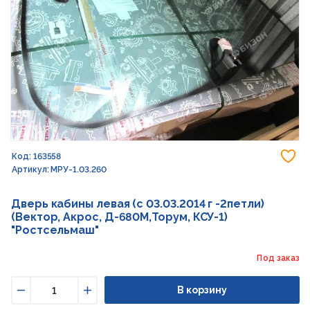
До
Код: 163558
Артикул: МРУ-1.03.260
Дверь кабины левая (с 03.03.2014 г -2петли)
(Вектор, Акрос, Д-680М,Торум, КСУ-1)
"Ростсельмаш"
Под заказ
В корзину
Уменьшить
Увеличить