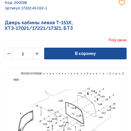
До
Код: 200038
Артикул: 17222.45.032-1
Дверь кабины левая Т-151К,
ХТЗ-17021/17221/17321, БТЗ
Под заказ
В корзину
Уменьшить
Увеличить