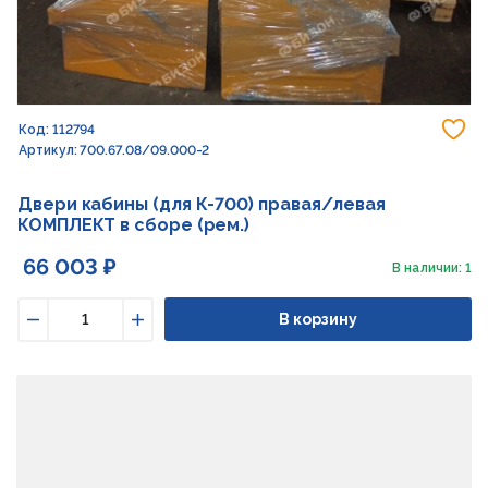
До
Код: 112794
Артикул: 700.67.08/09.000-2
Двери кабины (для К-700) правая/левая
КОМПЛЕКТ в сборе (рем.)
66 003 ₽
В наличии: 1
В корзину
Уменьшить
Увеличить