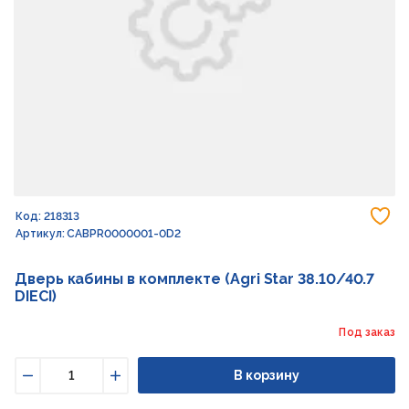
До
Код: 218313
Артикул: CABPR0000001-0D2
Дверь кабины в комплекте (Agri Star 38.10/40.7
DIECI)
Под заказ
В корзину
Уменьшить
Увеличить