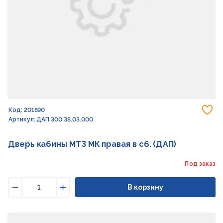
До
Код: 201890
Артикул: ДАП 300.38.03.000
Дверь кабины МТЗ МК правая в сб. (ДАП)
Под заказ
В корзину
Уменьшить
Увеличить