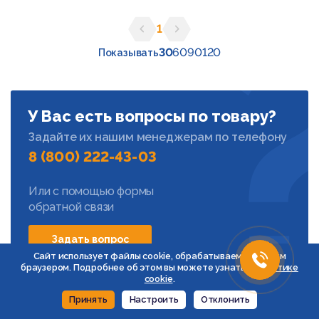
1
Предыдущая страница
Следующая страница
30
60
90
120
Показывать
У Вас есть вопросы по товару?
Задайте их нашим менеджерам по телефону
8 (800) 222-43-03
Или с помощью формы
обратной связи
Задать вопрос
Сайт использует файлы cookie, обрабатываемые вашим
браузером. Подробнее об этом вы можете узнать в
Политике
cookie
.
Принять
Настроить
Отклонить