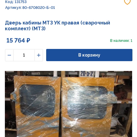
До
Код: 131753
Артикул: 80-6708020-Б-01
Дверь кабины МТЗ УК правая (сварочный
комплект) (МТЗ)
15 764 ₽
В наличии: 1
В корзину
Уменьшить
Увеличить