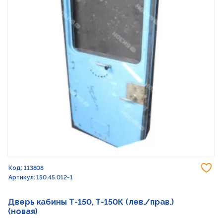
До
Код: 113808
Артикул: 150.45.012-1
Дверь кабины Т-150, Т-150К (лев./прав.)
(новая)