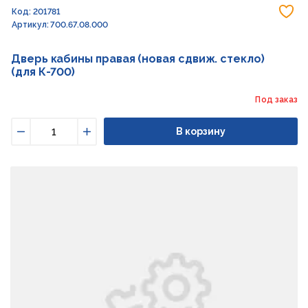
До
Код: 201781
Артикул: 700.67.08.000
Дверь кабины правая (новая сдвиж. стекло)
(для К-700)
Под заказ
В корзину
Уменьшить
Увеличить