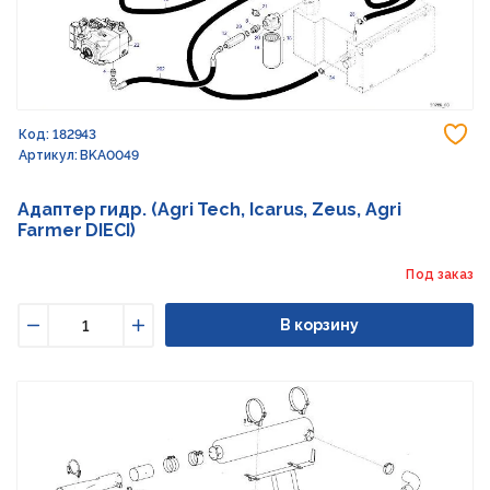
До
Код: 182943
Артикул: BKA0049
Адаптер гидр. (Agri Tech, Icarus, Zeus, Agri
Farmer DIECI)
Под заказ
В корзину
Уменьшить
Увеличить