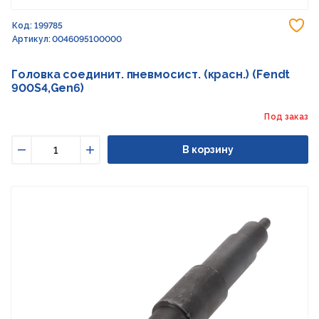
До
Код: 199785
Артикул: 0046095100000
Головка соединит. пневмосист. (красн.) (Fendt
900S4,Gen6)
Под заказ
В корзину
Уменьшить
Увеличить