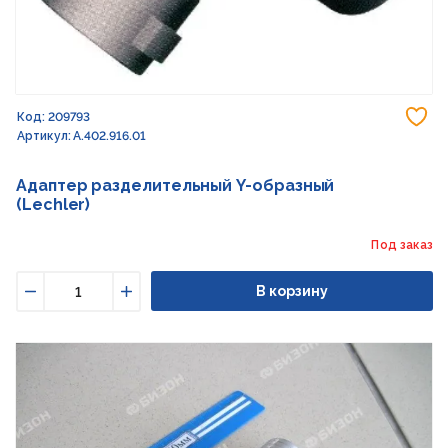
До
Код: 209793
Артикул: А.402.916.01
Адаптер разделительный Y-образный
(Lechler)
Под заказ
В корзину
Уменьшить
Увеличить