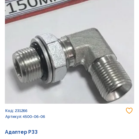
До
Код: 231266
Артикул: 4500-06-06
Адаптер РЗЗ