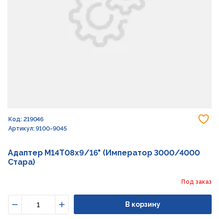
До
Код: 219046
Артикул: 9100-9045
Адаптер М14Т08х9/16" (Император 3000/4000
Стара)
Под заказ
В корзину
Уменьшить
Увеличить