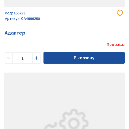
До
Код: 165723
Артикул: CA4666258
Адаптер
Под заказ
В корзину
Уменьшить
Увеличить