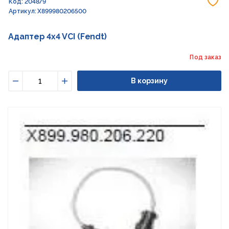
До
Код: 204879
Артикул: X899980206500
Адаптер 4x4 VCI (Fendt)
Под заказ
В корзину
Уменьшить
Увеличить