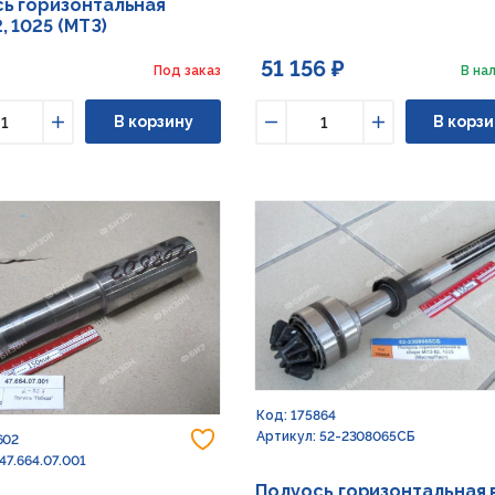
ь горизонтальная
, 1025 (МТЗ)
51 156 ₽
Под заказ
В нал
В корзину
В корзи
ьшить
Увеличить
Уменьшить
Увеличить
Код: 175864
Добавить в избранное
Артикул: 52-2308065СБ
602
47.664.07.001
Полуось горизонтальная 