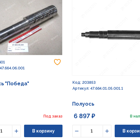
Добавить в избранное
601
47.664.06.001
Код: 203853
ь "Победа"
Артикул: 47.664.01.05.001.1
Полуось
6 897 ₽
Под заказ
В нал
В корзину
В корзи
ьшить
Увеличить
Уменьшить
Увеличить