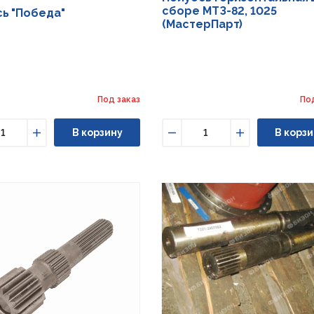
сборе МТЗ-82, 1025
ь "Победа"
(МастерПарт)
Под заказ
По
В корзину
В корзи
ьшить
Увеличить
Уменьшить
Увеличить