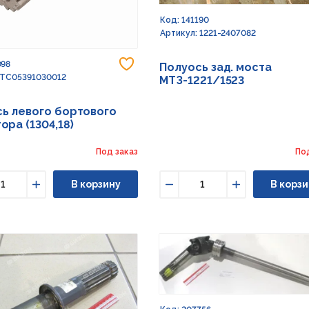
Код: 141190
Артикул: 1221-2407082
Добавить в избранное
098
Полуось зад. моста
 TC05391030012
МТЗ-1221/1523
ь левого бортового
ора (1304,18)
Под заказ
По
В корзину
В корзи
ьшить
Увеличить
Уменьшить
Увеличить