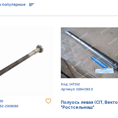
а популярные
Код: 147152
Артикул: 0264 093.0
Добавить в избранное
26
Полуось левая (CIT, Векто
 52-2308065
"Ростсельмаш"