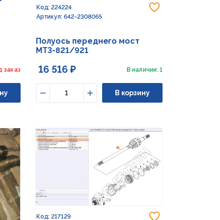
Добавить в из
Код: 224224
Артикул: 642-2308065
Полуось переднего мост
МТЗ-821/921
16 516 ₽
д заказ
В наличии: 1
ну
В корзину
Уменьшить
Увеличить
Добавить в из
Код: 217129