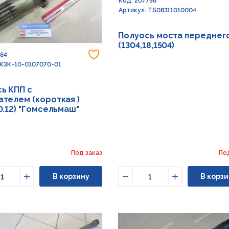
Код: 207756
Артикул: TS08311010004
Полуось моста переднег
(1304,18,1504)
Добавить в избранное
584
 КЗК-10-0107070-01
ь КПП с
телем (короткая )
0.12) "Гомсельмаш"
Под заказ
По
В корзину
В корзи
ьшить
Увеличить
Уменьшить
Увеличить