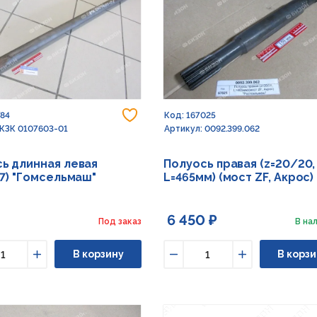
Добавить в избранное
784
Код: 167025
 КЗК 0107603-01
Артикул: 0092.399.062
ь длинная левая
Полуось правая (z=20/20,
.7) "Гомсельмаш"
L=465мм) (мост ZF, Акрос)
6 450 ₽
Под заказ
В нал
В корзину
В корзи
ьшить
Увеличить
Уменьшить
Увеличить