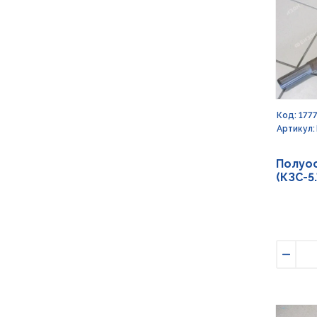
Код: 177
Артикул:
Полуос
(КЗС-5
Умен