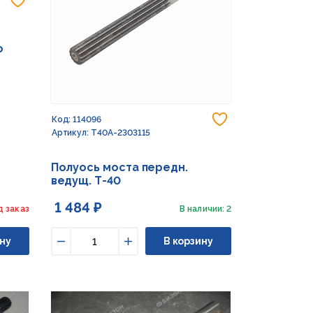
о
Добавить в из
Код: 114096
Артикул: Т40А-2303115
Полуось моста передн.
ведущ. Т-40
1 484 ₽
д заказ
В наличии: 2
ну
В корзину
Уменьшить
Увеличить