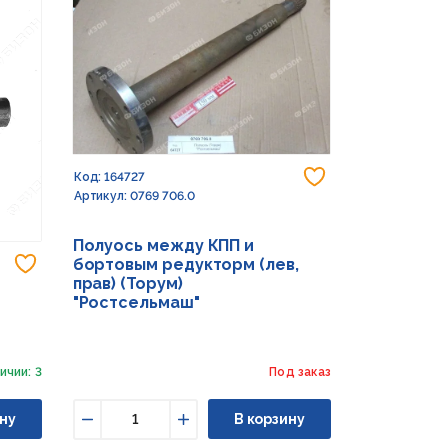
Добавить в из
Код: 164727
Артикул: 0769 706.0
Полуось между КПП и
Добавить в избранное
бортовым редукторм (лев,
прав) (Торум)
"Ростсельмаш"
ичии: 3
Под заказ
ну
В корзину
Уменьшить
Увеличить