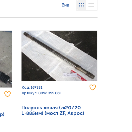
Вид
Списком
Сеткой
Добавить в из
Код: 167331
Добавить в избранное
Артикул: 0092.399.061
Полуось левая (z=20/20
L=885мм) (мост ZF, Акрос)
р)