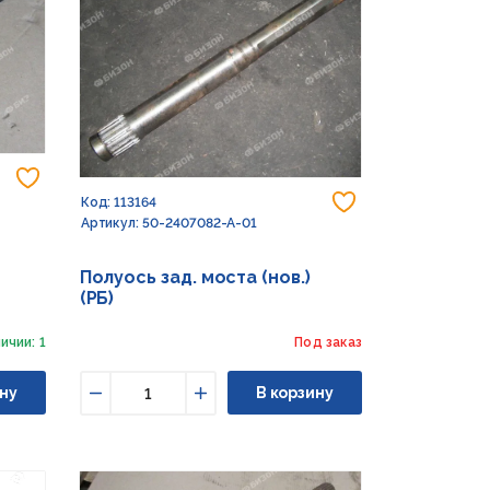
Добавить в избранное
Добавить в из
Код: 113164
Артикул: 50-2407082-А-01
Полуось зад. моста (нов.)
(РБ)
ичии: 1
Под заказ
ну
В корзину
Уменьшить
Увеличить