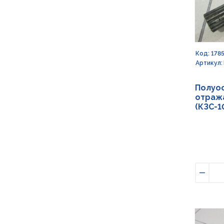
Код: 178
Артикул:
Полуос
отража
(КЗС-1
Умен