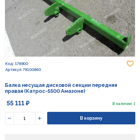
До
Код: 178900
Артикул: 78100860
Балка несущая дисковой секции передняя
правая (Катрос-5500 Амазоне)
55 111 ₽
В наличии: 1
В корзину
Уменьшить
Увеличить