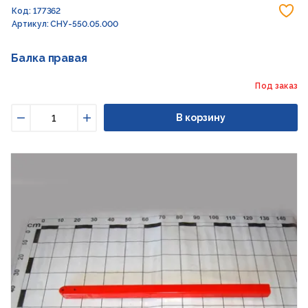
До
Код: 177362
Артикул: СНУ-550.05.000
Балка правая
Под заказ
В корзину
Уменьшить
Увеличить