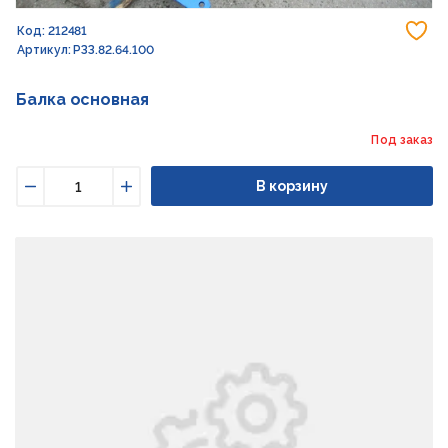
До
Код: 212481
Артикул: РЗЗ.82.64.100
Балка основная
Под заказ
В корзину
Уменьшить
Увеличить