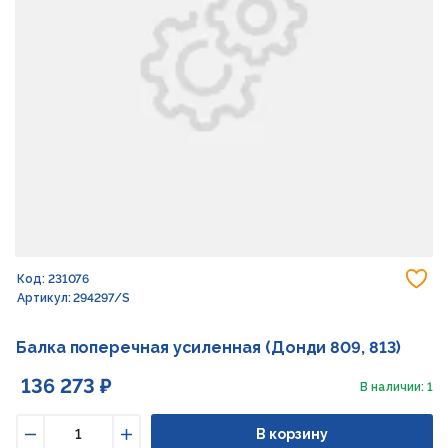
До
Код: 231076
Артикул: 294297/S
Балка поперечная усиленная (Донди 809, 813)
136 273 ₽
В наличии: 1
В корзину