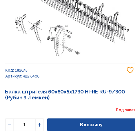
До
Код: 182675
Артикул: 422 6406
Балка штригеля 60x60x5x1730 HI-RE RU-9/300
(Рубин 9 Лемкен)
Под заказ
В корзину
Уменьшить
Увеличить