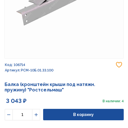
До
Код: 106714
Артикул: РСМ-10Б.01.33.100
Балка (кронштейн крыши под натяжн.
пружину) "Ростсельмаш"
3 043 ₽
В наличии: 4
В корзину
Уменьшить
Увеличить