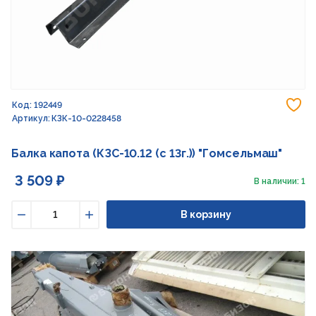
До
Код: 192449
Артикул: КЗК-10-0228458
Балка капота (КЗС-10.12 (с 13г.)) "Гомсельмаш"
3 509 ₽
В наличии: 1
В корзину
Уменьшить
Увеличить