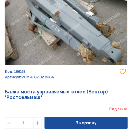
До
Код: 156163
Артикул: РСМ-8.02.02.020А
Балка моста управляемых колес (Вектор)
"Ростсельмаш"
Под заказ
В корзину
Уменьшить
Увеличить