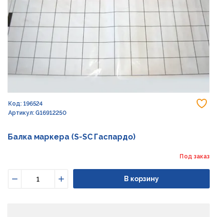
До
Код: 196524
Артикул: G16912250
Балка маркера (S-SC Гаспардо)
Под заказ
В корзину
Уменьшить
Увеличить