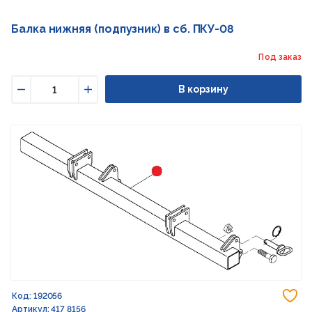
Балка нижняя (подпузник) в сб. ПКУ-08
Под заказ
В корзину
Уменьшить
Увеличить
До
Код: 192056
Артикул: 417 8156