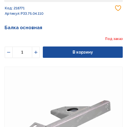
До
Код: 218771
Артикул: РЗЗ.75.04.110
Балка основная
Под заказ
В корзину
Уменьшить
Увеличить