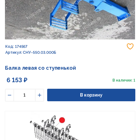
До
Код: 174567
Артикул: СНУ-550.03.000Б
Балка левая со ступенькой
6 153 ₽
В наличии: 1
В корзину
Уменьшить
Увеличить