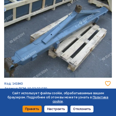
До
Код: 141840
Артикул: РСМ-10.02.02.020
Сайт использует файлы cookie, обрабатываемые вашим
браузером. Подробнее об этом вы можете узнать в
Политике
Балка управляемого моста "Ростсельмаш"
cookie
.
Принять
Настроить
Отклонить
Под заказ