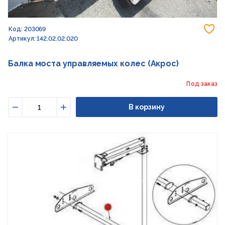
До
Код: 203069
Артикул: 142.02.02.020
Балка моста управляемых колес (Акрос)
Под заказ
В корзину
Уменьшить
Увеличить