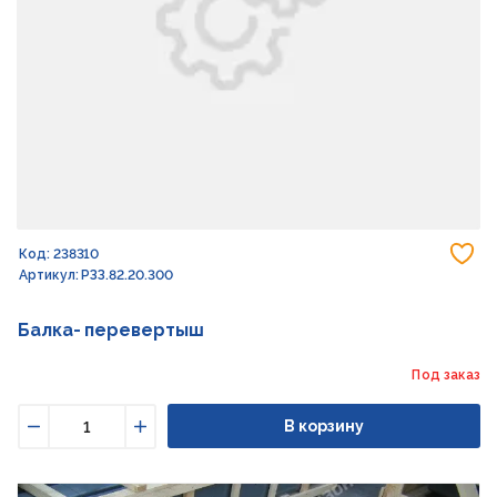
До
Код: 238310
Артикул: РЗЗ.82.20.300
Балка- перевертыш
Под заказ
В корзину
Уменьшить
Увеличить