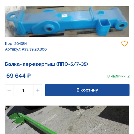
До
Код: 204354
Артикул: РЗЗ.39.20.300
Балка- перевертыш (ППО-5/7-35)
69 644 ₽
В наличии: 2
В корзину
Уменьшить
Увеличить