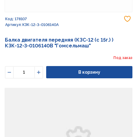
До
Код: 178107
Артикул: КЗК-12-3-0106140А
Балка двигателя передняя (КЗС-12 (с 15г.) )
КЗК-12-3-0106140В "Гомсельмаш"
Под заказ
В корзину
Уменьшить
Увеличить