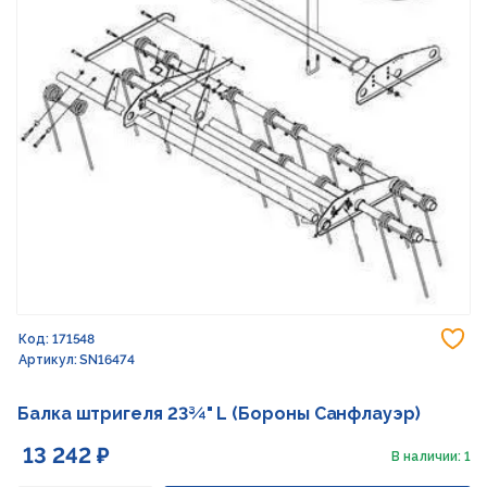
До
Код: 171548
Артикул: SN16474
Балка штригеля 23¾" L (Бороны Санфлауэр)
13 242 ₽
В наличии: 1