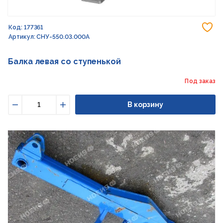
До
Код: 177361
Артикул: СНУ-550.03.000А
Балка левая со ступенькой
Под заказ
В корзину
Уменьшить
Увеличить