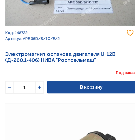
До
Код: 148722
Артикул: АРЕ 35D/S/1C/E/2
Электромагнит останова двигателя U=12В
(Д-260.1-406) НИВА "Ростсельмаш"
Под заказ
В корзину
Уменьшить
Увеличить