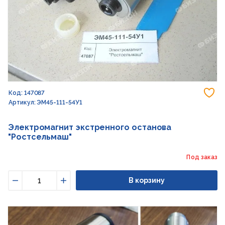
До
Код: 147087
Артикул: ЭМ45-111-54У1
Электромагнит экстренного останова
"Ростсельмаш"
Под заказ
В корзину
Уменьшить
Увеличить