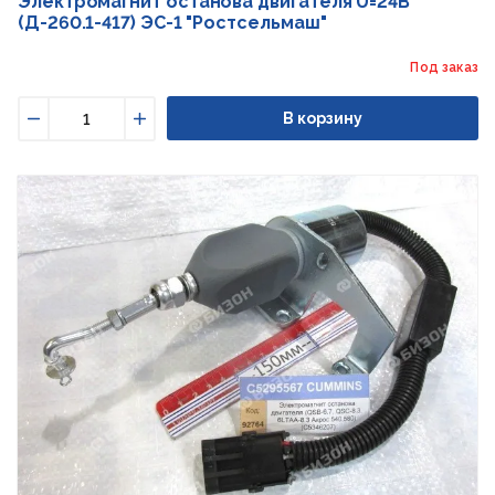
Электромагнит останова двигателя U=24В
(Д-260.1-417) ЭС-1 "Ростсельмаш"
Под заказ
В корзину
Уменьшить
Увеличить