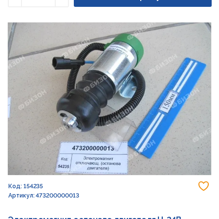
Уменьшить
Увеличить
До
Код: 154235
Артикул: 473200000013