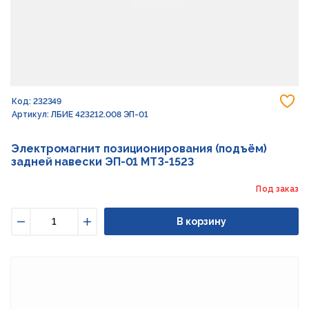
До
Код: 232349
Артикул: ЛБИЕ 423212.008 ЭП-01
Электромагнит позиционирования (подъём)
задней навески ЭП-01 МТЗ-1523
Под заказ
В корзину
Уменьшить
Увеличить