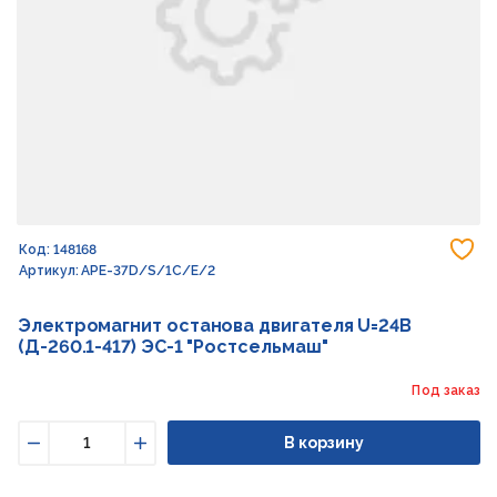
До
Код: 148168
Артикул: APE-37D/S/1C/E/2
Электромагнит останова двигателя U=24В
(Д-260.1-417) ЭС-1 "Ростсельмаш"
Под заказ
В корзину
Уменьшить
Увеличить