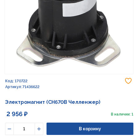
До
Код: 170722
Артикул: 71436622
Электромагнит (CH670B Челленжер)
2 956 ₽
В наличии: 1
В корзину
Уменьшить
Увеличить