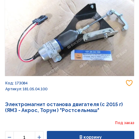
До
Код: 173084
Артикул: 181.05.04.100
Электромагнит останова двигателя (с 2015 г)
(ЯМЗ - Акрос, Торум ) "Ростсельмаш"
Под заказ
В корзину