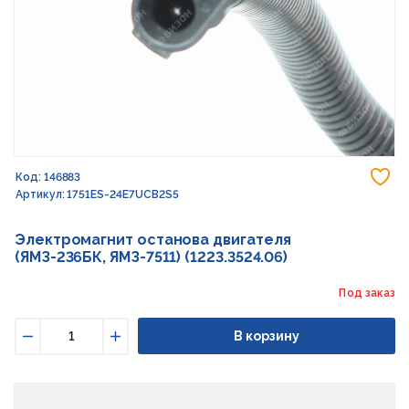
До
Код: 146883
Артикул: 1751ES-24E7UCB2S5
Электромагнит останова двигателя
(ЯМЗ-236БК, ЯМЗ-7511) (1223.3524.06)
Под заказ
В корзину
Уменьшить
Увеличить