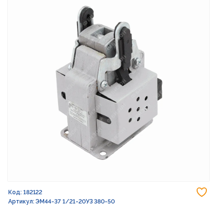
До
Код: 182122
Артикул: ЭМ44-37 1/21-20УЗ 380-50