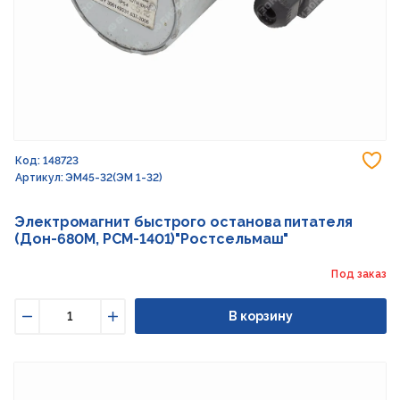
До
Код: 148723
Артикул: ЭМ45-32(ЭМ 1-32)
Электромагнит быстрого останова питателя
(Дон-680М, РСМ-1401)"Ростсельмаш"
Под заказ
В корзину
Уменьшить
Увеличить