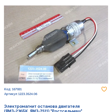
До
Код: 167931
Артикул: 1223.3524.06
Электромагнит останова двигателя
(ЯМЗ-236БК, ЯМЗ-7511) "Ростсельмаш"