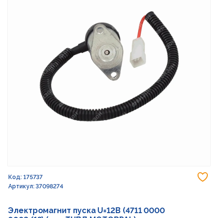
До
Код: 175737
Артикул: 37098274
Электромагнит пуска U=12В (4711 0000