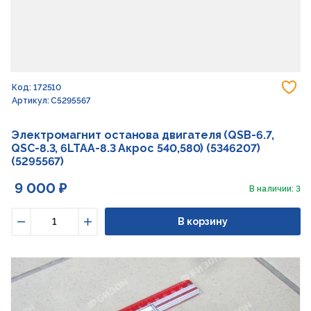
До
Код: 172510
Артикул: С5295567
Электромагнит останова двигателя (QSB-6.7,
QSC-8.3, 6LTAA-8.3 Акрос 540,580) (5346207)
(5295567)
9 000 ₽
В наличии: 3
В корзину
Уменьшить
Увеличить