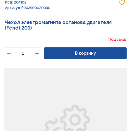
До
Код: 204102
Артикул: F002900020030
Чехол электромагнита останова двигателя
(Fendt 209)
Под заказ
В корзину
Уменьшить
Увеличить