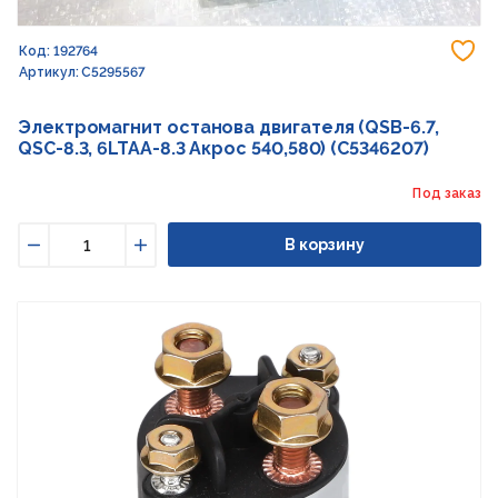
До
Код: 192764
Артикул: С5295567
Электромагнит останова двигателя (QSB-6.7,
QSC-8.3, 6LTAA-8.3 Акрос 540,580) (C5346207)
Под заказ
В корзину
Уменьшить
Увеличить