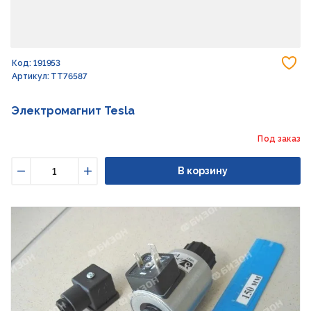
До
Код: 191953
Артикул: TT76587
Электромагнит Tesla
Под заказ
В корзину
Уменьшить
Увеличить