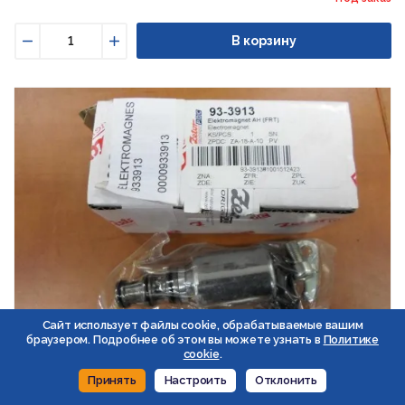
В корзину
Уменьшить
Увеличить
Сайт использует файлы cookie, обрабатываемые вашим
браузером. Подробнее об этом вы можете узнать в
Политике
cookie
.
Принять
Настроить
Отклонить
До
Код: 184437