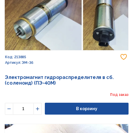
До
Код: 213885
Артикул: ЭМ-36
Электромагнит гидрораспределителя в сб.
(соленоид) (ПЭ-40М)
Под заказ
В корзину
Уменьшить
Увеличить