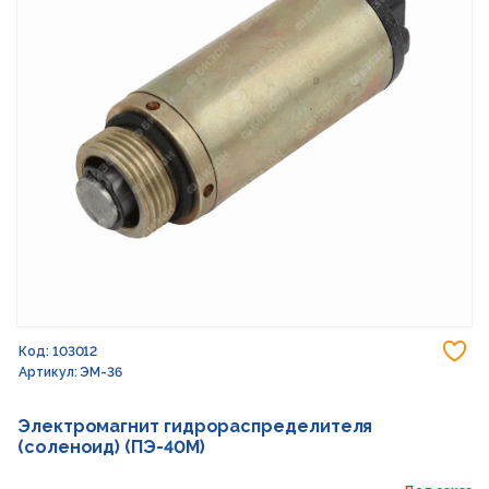
До
Код: 103012
Артикул: ЭМ-36
Электромагнит гидрораспределителя
(соленоид) (ПЭ-40М)