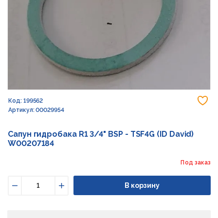
До
Код: 199562
Артикул: 00029954
Сапун гидробака R1 3/4" BSP - TSF4G (ID David)
W00207184
Под заказ
В корзину
Уменьшить
Увеличить