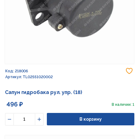
До
Код: 218006
Артикул: TL02551020002
Сапун гидробака рул. упр. (18)
496 ₽
В наличии: 1
В корзину
Уменьшить
Увеличить