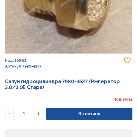
До
Код: 199431
Артикул: 7990-4977
Сапун гидроцилиндра 7980-4527 (Император
3.0/3.0E Стара)
Под заказ
В корзину
Уменьшить
Увеличить