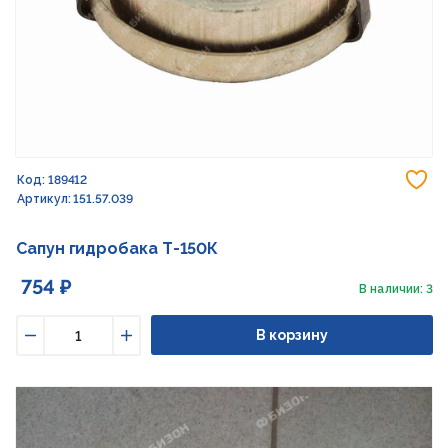
До
Код: 189412
Артикул: 151.57.039
Сапун гидробака Т-150К
754 ₽
В наличии: 3
В корзину
Уменьшить
Увеличить