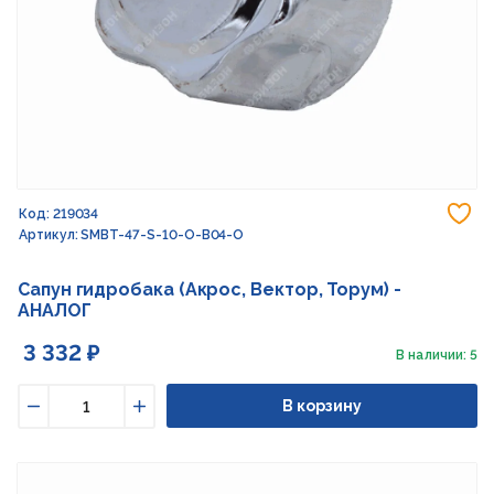
До
Код: 219034
Артикул: SMBT-47-S-10-O-B04-O
Сапун гидробака (Акрос, Вектор, Торум) -
АНАЛОГ
3 332 ₽
В наличии: 5
В корзину
Уменьшить
Увеличить