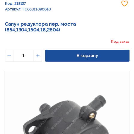
До
Код: 218127
Артикул: TC05311090010
Сапун редуктора пер. моста
(854,1304,1504,18,2604)
Под заказ
В корзину
Уменьшить
Увеличить