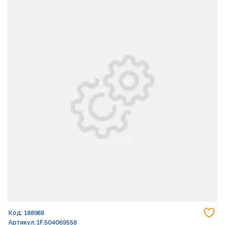
До
Код: 188988
Артикул: 1F.504069558