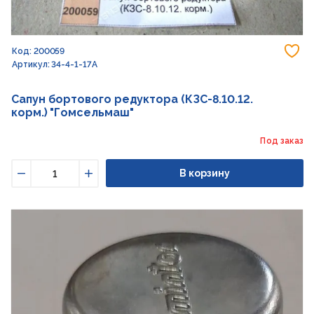
До
Код: 200059
Артикул: 34-4-1-17А
Сапун бортового редуктора (КЗС-8.10.12.
корм.) "Гомсельмаш"
Под заказ
В корзину
Уменьшить
Увеличить