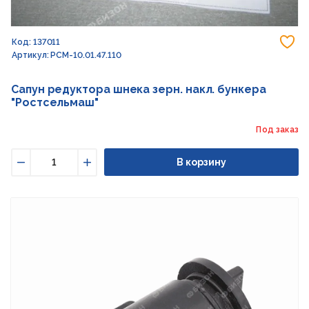
До
Код: 137011
Артикул: РСМ-10.01.47.110
Сапун редуктора шнека зерн. накл. бункера
"Ростсельмаш"
Под заказ
В корзину
Уменьшить
Увеличить