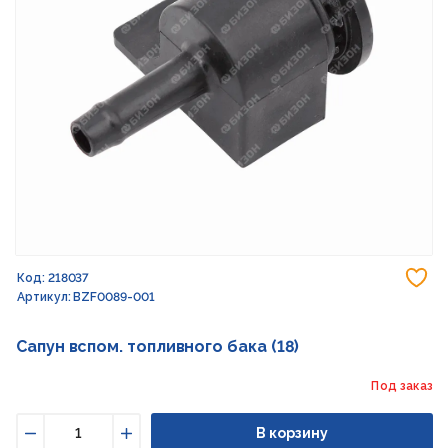
До
Код: 218037
Артикул: BZF0089-001
Сапун вспом. топливного бака (18)
Под заказ
В корзину