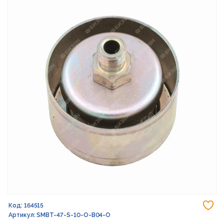
До
Код: 164515
Артикул: SMBT-47-S-10-O-B04-O