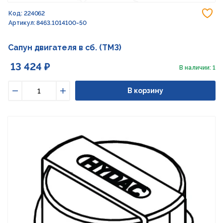
До
Код: 224062
Артикул: 8463.1014100-50
Сапун двигателя в сб. (ТМЗ)
13 424 ₽
В наличии: 1
В корзину
Уменьшить
Увеличить