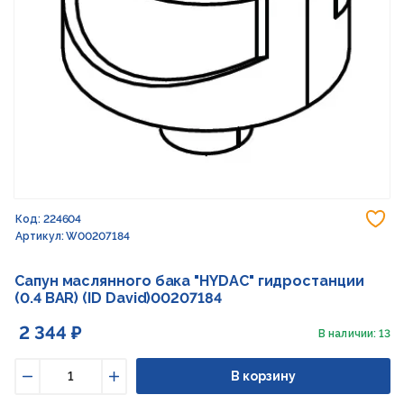
До
Код: 224604
Артикул: W00207184
Сапун маслянного бака "HYDAC" гидростанции
(0.4 BAR) (ID David)00207184
2 344 ₽
В наличии: 13
В корзину
Уменьшить
Увеличить