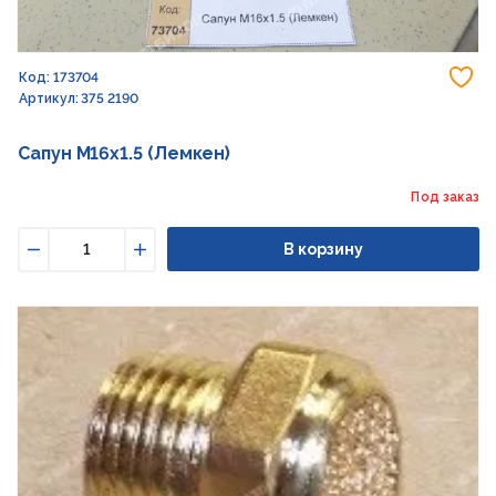
До
Код: 173704
Артикул: 375 2190
Сапун M16x1.5 (Лемкен)
Под заказ
В корзину
Уменьшить
Увеличить