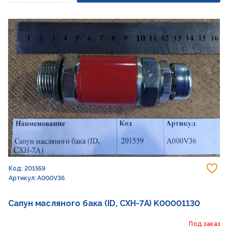
Уменьшить
Увеличить
До
Код: 201559
Артикул: A000V36
Сапун масляного бака (ID, CXH-7A) K00001130
Под заказ