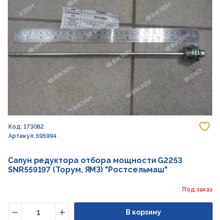
До
Код: 173082
Артикул: 595994
Сапун редуктора отбора мощности G2253
SNR559197 (Торум, ЯМЗ) "Ростсельмаш"
Под заказ
В корзину