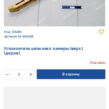
До
Код: 105264
Артикул: 54-90015В
Успокоитель цепи накл. камеры (верх.)
(дерев.)
Под заказ
В корзину
Уменьшить
Увеличить