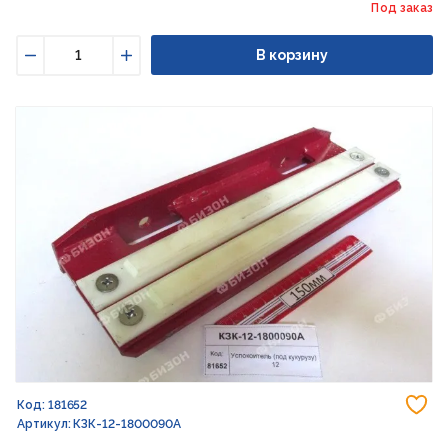
Под заказ
В корзину
Уменьшить
Увеличить
До
Код: 181652
Артикул: КЗК-12-1800090А