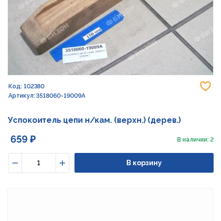
До
Код: 102380
Артикул: 3518060-19009А
Успокоитель цепи н/кам. (верхн.) (дерев.)
659 ₽
В наличии: 2
В корзину
Уменьшить
Увеличить