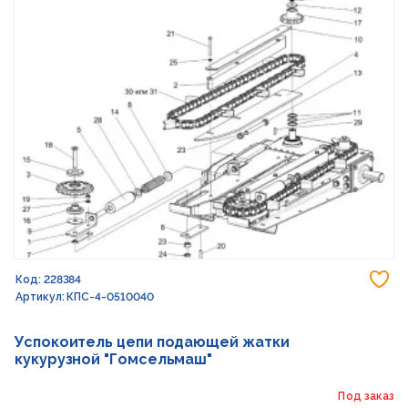
До
Код: 228384
Артикул: КПС-4-0510040
Успокоитель цепи подающей жатки
кукурузной "Гомсельмаш"
Под заказ