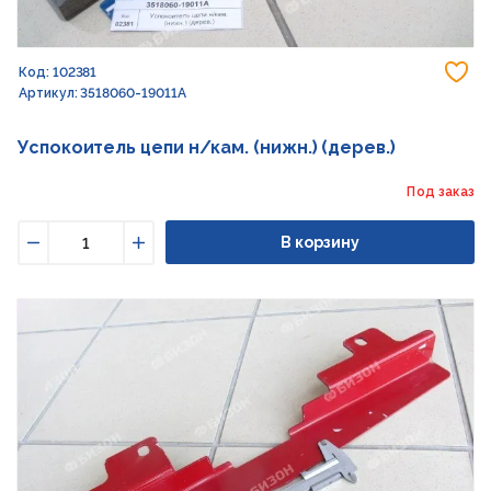
До
Код: 102381
Артикул: 3518060-19011А
Успокоитель цепи н/кам. (нижн.) (дерев.)
Под заказ
В корзину
Уменьшить
Увеличить