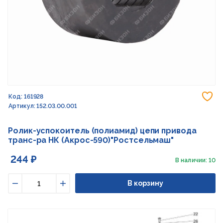
До
Код: 161928
Артикул: 152.03.00.001
Ролик-успокоитель (полиамид) цепи привода
транс-ра НК (Акрос-590)"Ростсельмаш"
244 ₽
В наличии: 10
В корзину
Уменьшить
Увеличить