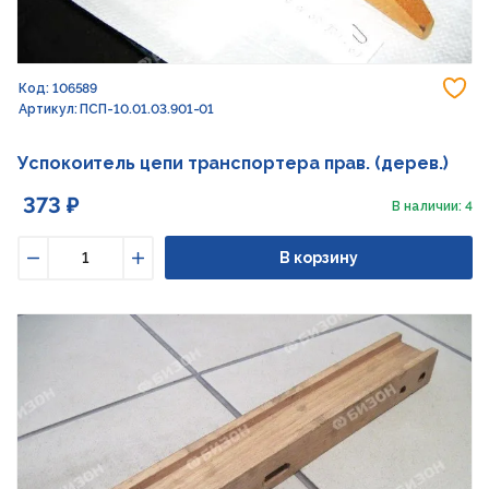
До
Код: 106589
Артикул: ПСП-10.01.03.901-01
Успокоитель цепи транспортера прав. (дерев.)
373 ₽
В наличии: 4
В корзину
Уменьшить
Увеличить