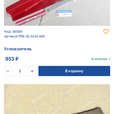
До
Код: 181520
Артикул: ППК-81.33.01.406
Успокоитель
853 ₽
В наличии: 1
В корзину
Уменьшить
Увеличить