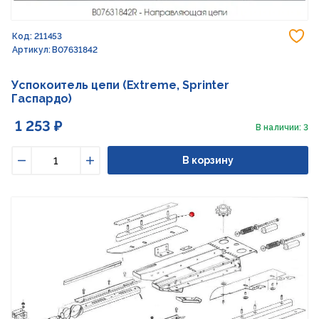
До
Код: 211453
Артикул: B07631842
Успокоитель цепи (Extreme, Sprinter
Гаспардо)
1 253 ₽
В наличии: 3
В корзину
Уменьшить
Увеличить