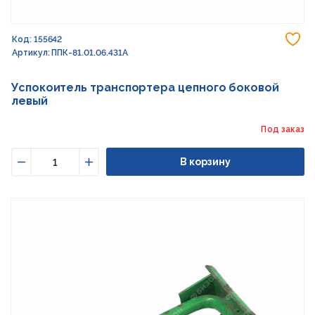
До
Код: 155642
Артикул: ППК-81.01.06.431А
Успокоитель транспортера цепного боковой
левый
Под заказ
В корзину
Уменьшить
Увеличить