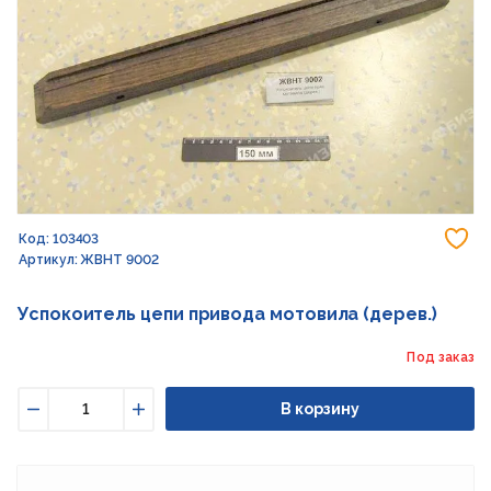
До
Код: 103403
Артикул: ЖВНТ 9002
Успокоитель цепи привода мотовила (дерев.)
Под заказ
В корзину
Уменьшить
Увеличить