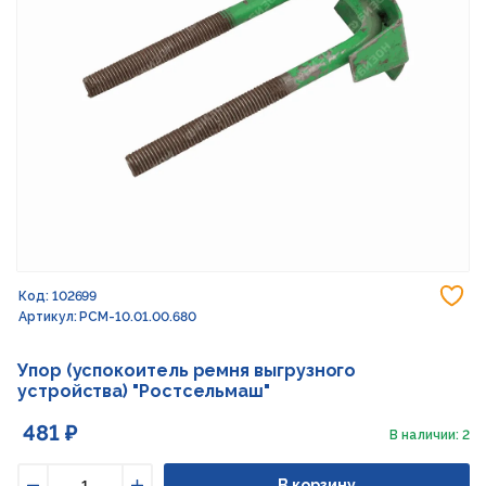
До
Код: 102699
Артикул: РСМ-10.01.00.680
Упор (успокоитель ремня выгрузного
устройства) "Ростсельмаш"
481 ₽
В наличии: 2
В корзину