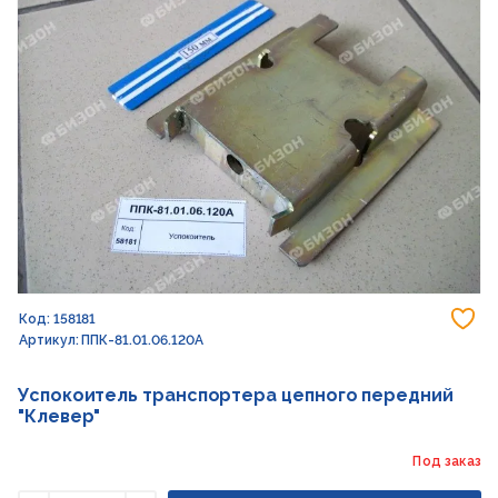
До
Код: 158181
Артикул: ППК-81.01.06.120А
Успокоитель транспортера цепного передний
"Клевер"
Под заказ