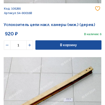
До
Код: 105265
Артикул: 54-90016В
Успокоитель цепи накл. камеры (ниж.) (дерев.)
920 ₽
В наличии: 6
В корзину
Уменьшить
Увеличить