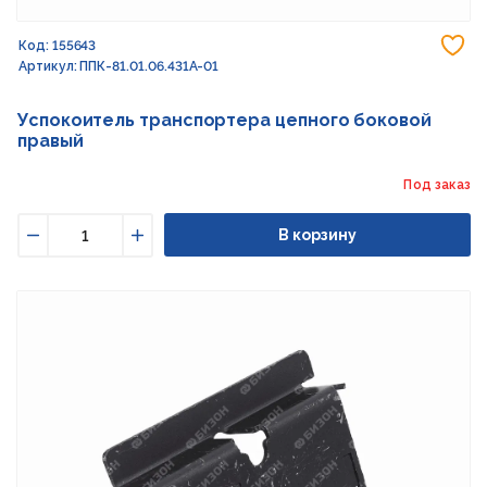
До
Код: 155643
Артикул: ППК-81.01.06.431А-01
Успокоитель транспортера цепного боковой
правый
Под заказ
В корзину
Уменьшить
Увеличить