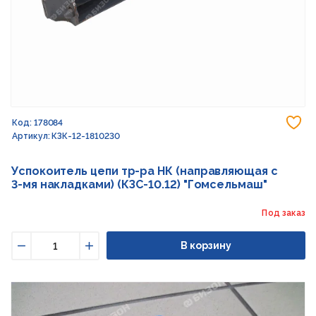
До
Код: 178084
Артикул: КЗК-12-1810230
Успокоитель цепи тр-ра НК (направляющая с
3-мя накладками) (КЗС-10.12) "Гомсельмаш"
Под заказ
В корзину
Уменьшить
Увеличить