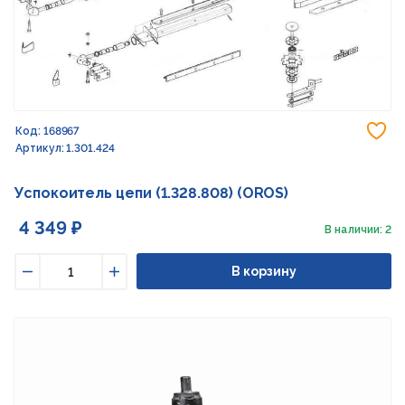
До
Код: 168967
Артикул: 1.301.424
Успокоитель цепи (1.328.808) (OROS)
4 349 ₽
В наличии: 2
В корзину
Уменьшить
Увеличить