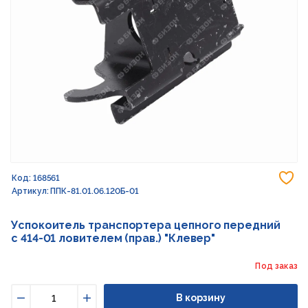
До
Код: 168561
Артикул: ППК-81.01.06.120Б-01
Успокоитель транспортера цепного передний
с 414-01 ловителем (прав.) "Клевер"
Под заказ
В корзину