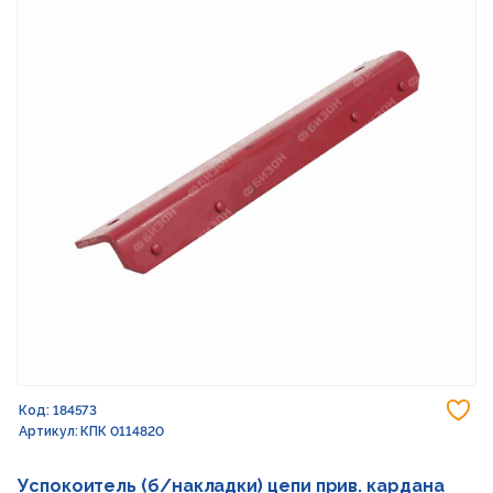
До
Код: 184573
Артикул: КПК 0114820
Успокоитель (б/накладки) цепи прив. кардана