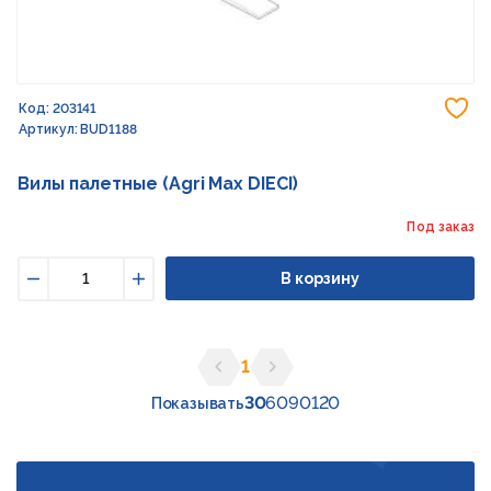
До
Код: 203141
Артикул: BUD1188
Вилы палетные (Agri Max DIECI)
Под заказ
В корзину
Уменьшить
Увеличить
1
Предыдущая страница
Следующая страница
30
60
90
120
Показывать