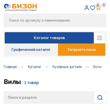
0
0
Избран
Кор
Каталог товаров
Графический каталог
Загрузить заказ
Главная
Каталог
Кузовные детали
Вилы
Вилы
1 товар
Поиск
Найти