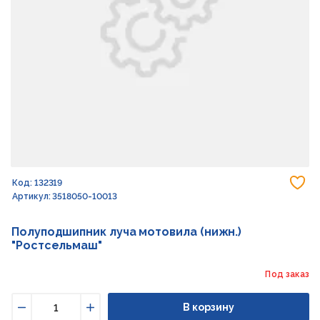
До
Код: 132319
Артикул: 3518050-10013
Полуподшипник луча мотовила (нижн.)
"Ростсельмаш"
Под заказ
В корзину
Уменьшить
Увеличить