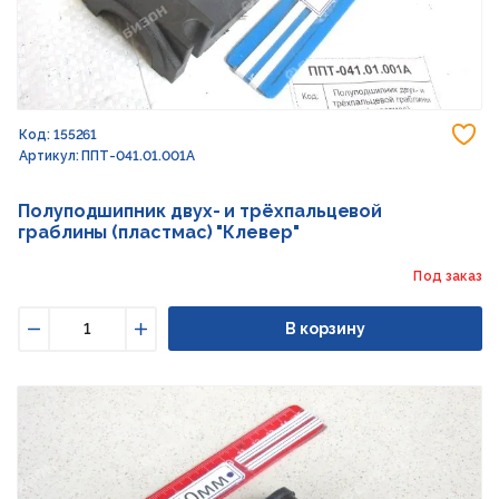
До
Код: 155261
Артикул: ППТ-041.01.001А
Полуподшипник двух- и трёхпальцевой
граблины (пластмас) "Клевер"
Под заказ
В корзину
Уменьшить
Увеличить