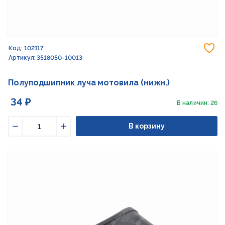
До
Код: 102117
Артикул: 3518050-10013
Полуподшипник луча мотовила (нижн.)
34 ₽
В наличии: 26
В корзину
Уменьшить
Увеличить