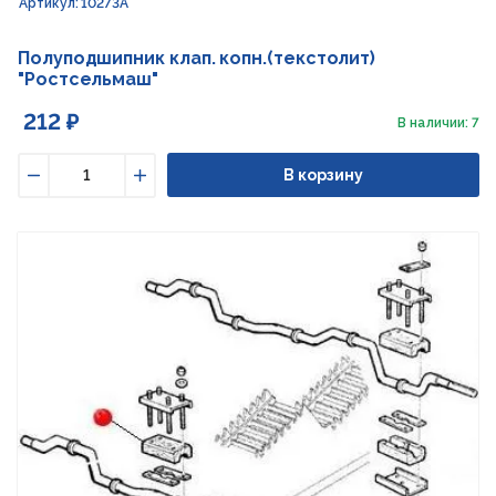
Артикул: 10273А
Полуподшипник клап. копн.(текстолит)
"Ростсельмаш"
212 ₽
В наличии: 7
В корзину
Уменьшить
Увеличить