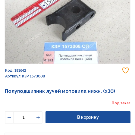
До
Код: 181642
Артикул: КЗР 1573008
Полуподшипник лучей мотовила нижн. (х30)
Под заказ
В корзину
Уменьшить
Увеличить