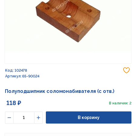
До
Код: 102478
Артикул: 65-90024
Полуподшипник соломонабивателя (с отв.)
118 ₽
В наличии: 2
В корзину
Уменьшить
Увеличить