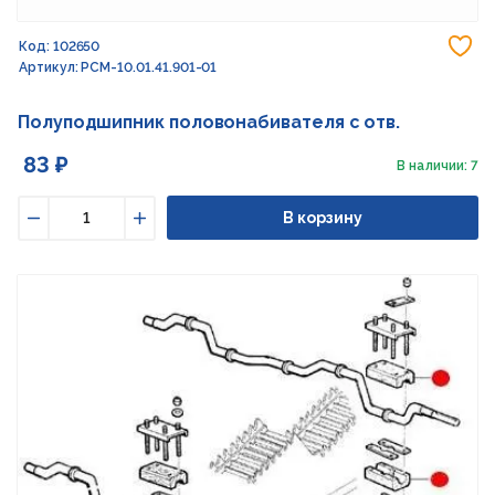
До
Код: 102650
Артикул: РСМ-10.01.41.901-01
Полуподшипник половонабивателя с отв.
83 ₽
В наличии: 7
В корзину
Уменьшить
Увеличить