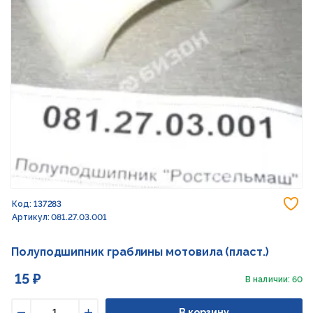
До
Код: 137283
Артикул: 081.27.03.001
Полуподшипник граблины мотовила (пласт.)
15 ₽
В наличии: 60
В корзину