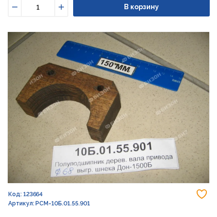
В корзину
Уменьшить
Увеличить
До
Код: 123664
Артикул: РСМ-10Б.01.55.901