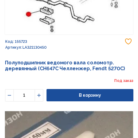
До
Код: 155723
Артикул: LA321130450
Полуподшипник ведомого вала соломотр.
деревянный (CH647C Челленжер, Fendt 5270C)
Под заказ
В корзину
Уменьшить
Увеличить