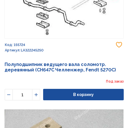
До
Код: 155724
Артикул: LA322245250
Полуподшипник ведущего вала соломотр.
деревянный (CH647C Челленжер, Fendt 5270C)
Под заказ
В корзину
Уменьшить
Увеличить