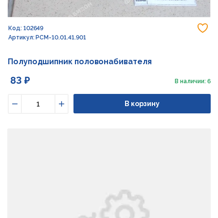
До
Код: 102649
Артикул: РСМ-10.01.41.901
Полуподшипник половонабивателя
83 ₽
В наличии: 6
В корзину
Уменьшить
Увеличить