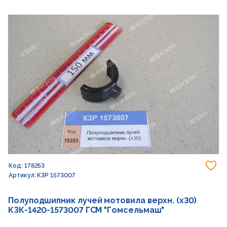
До
Код: 178253
Артикул: КЗР 1573007
Полуподшипник лучей мотовила верхн. (х30)
КЗК-1420-1573007 ГСМ "Гомсельмаш"