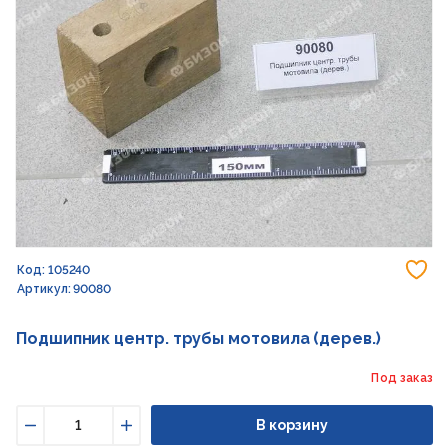
До
Код: 105240
Артикул: 90080
Подшипник центр. трубы мотовила (дерев.)
Под заказ
В корзину
Уменьшить
Увеличить