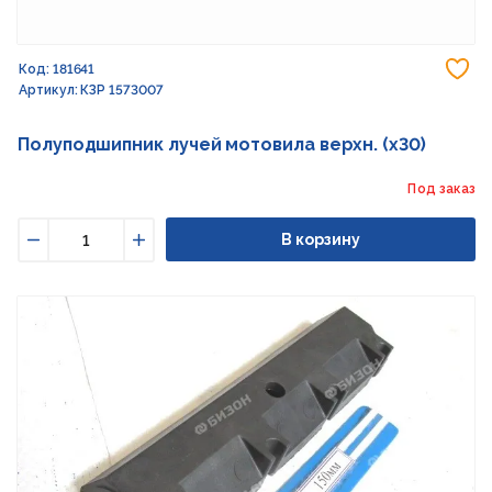
До
Код: 181641
Артикул: КЗР 1573007
Полуподшипник лучей мотовила верхн. (х30)
Под заказ
В корзину
Уменьшить
Увеличить