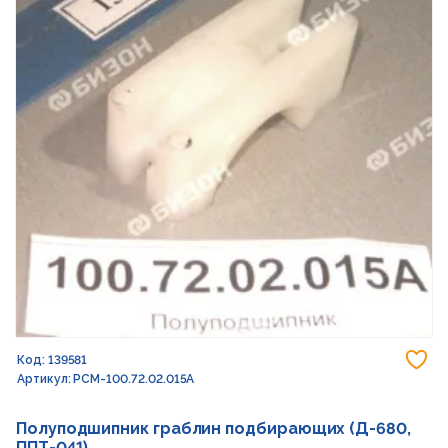
До
Код: 139581
Артикул: РСМ-100.72.02.015А
Полуподшипник граблин подбирающих (Д-680,
ППТ-041)