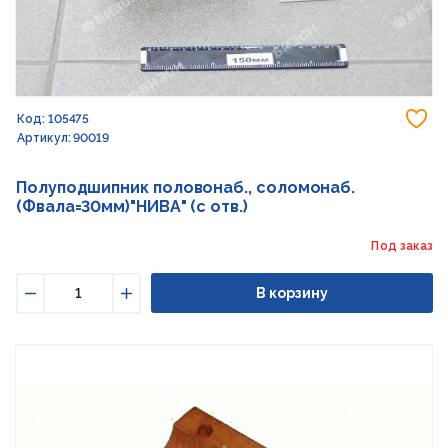
До
Код: 105475
Артикул: 90019
Полуподшипник половонаб., соломонаб.
(Фвала=30мм)"НИВА" (с отв.)
Под заказ
В корзину
Уменьшить
Увеличить