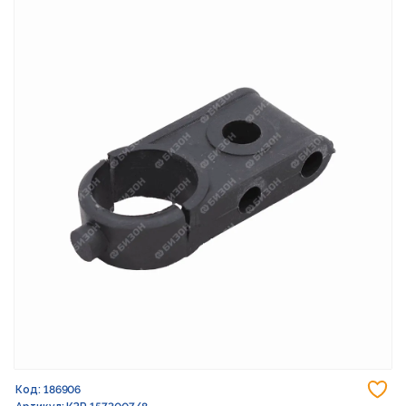
До
Код: 186906