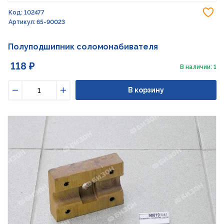
До
Код: 102477
Артикул: 65-90023
Полуподшипник соломонабивателя
118 ₽
В наличии: 1
В корзину
Уменьшить
Увеличить