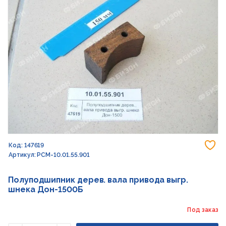
До
Код: 147619
Артикул: РСМ-10.01.55.901
Полуподшипник дерев. вала привода выгр.
шнека Дон-1500Б
Под заказ