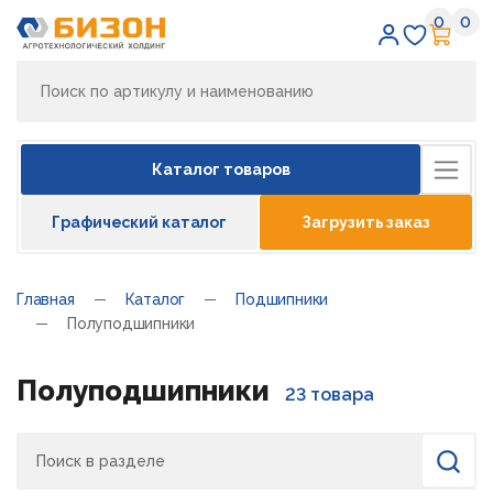
0
0
Избран
Кор
Каталог товаров
Графический каталог
Загрузить заказ
Главная
Каталог
Подшипники
Полуподшипники
Полуподшипники
23 товара
Поиск
Найти