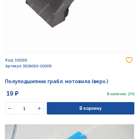
До
Код: 102116
Артикул: 3518050-10009
Полуподшипник грабл. мотовила (верх.)
19 ₽
В наличии: 276
В корзину
Уменьшить
Увеличить