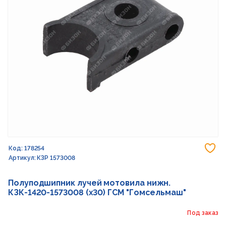
До
Код: 178254
Артикул: КЗР 1573008
Полуподшипник лучей мотовила нижн.
КЗК-1420-1573008 (х30) ГСМ "Гомсельмаш"
Под заказ