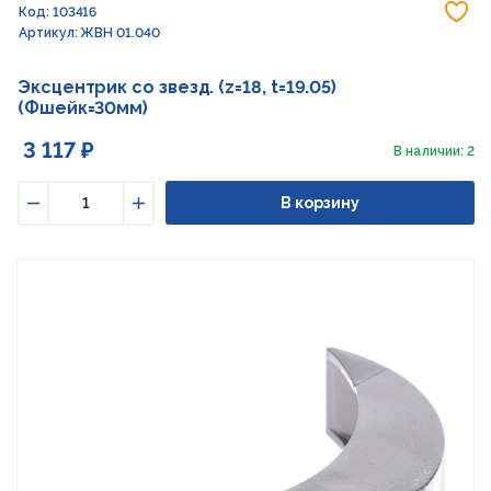
До
Код: 103416
Артикул: ЖВН 01.040
Эксцентрик со звезд. (z=18, t=19.05)
(Фшейк=30мм)
3 117 ₽
В наличии: 2
В корзину
Уменьшить
Увеличить