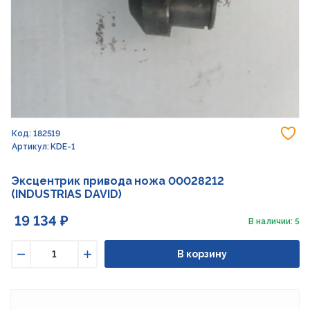
До
Код: 182519
Артикул: KDE-1
Эксцентрик привода ножа 00028212
(INDUSTRIAS DAVID)
19 134 ₽
В наличии: 5
В корзину
Уменьшить
Увеличить