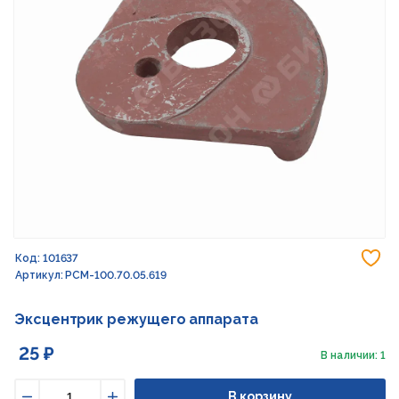
До
Код: 101637
Артикул: РСМ-100.70.05.619
Эксцентрик режущего аппарата
25 ₽
В наличии: 1
В корзину