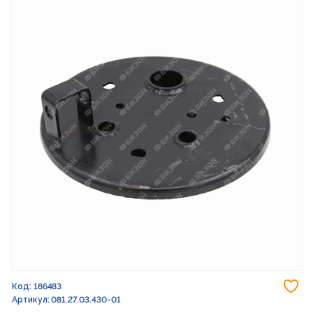
До
Код: 186483
Артикул: 081.27.03.430-01