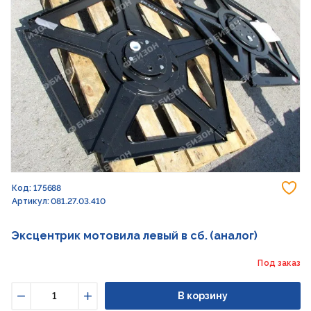
До
Код: 175688
Артикул: 081.27.03.410
Эксцентрик мотовила левый в сб. (аналог)
Под заказ
В корзину
Уменьшить
Увеличить