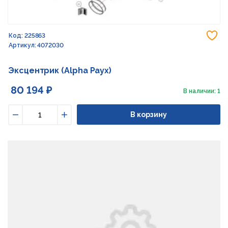
До
Код: 225863
Артикул: 4072030
Эксцентрик (Alpha Раух)
80 194 ₽
В наличии: 1
В корзину
Уменьшить
Увеличить