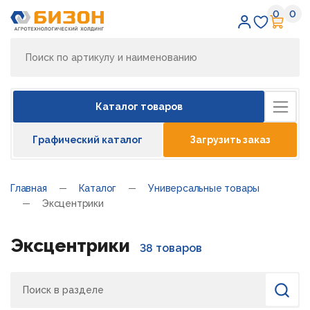
0
0
Избран
Кор
Каталог товаров
Графический каталог
Загрузить заказ
Главная
Каталог
Универсальные товары
Эксцентрики
Эксцентрики
38 товаров
Поиск
Найти