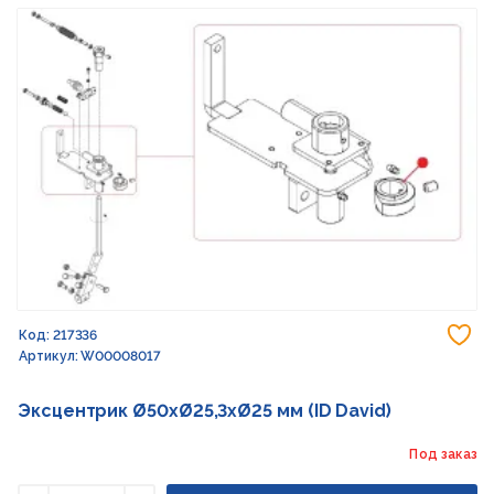
До
Код: 217336
Артикул: W00008017
Эксцентрик Ø50хØ25,3хØ25 мм (ID David)
Под заказ