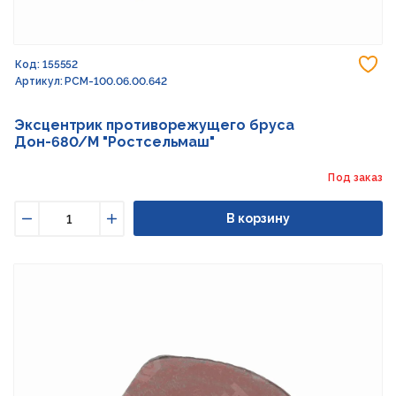
До
Код: 155552
Артикул: РСМ-100.06.00.642
Эксцентрик противорежущего бруса
Дон-680/М "Ростсельмаш"
Под заказ
В корзину
Уменьшить
Увеличить