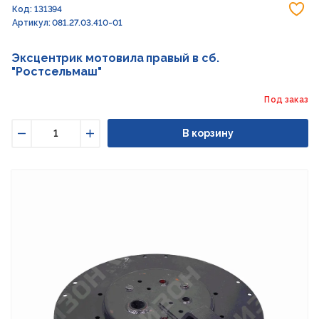
До
Код: 131394
Артикул: 081.27.03.410-01
Эксцентрик мотовила правый в сб.
"Ростсельмаш"
Под заказ
В корзину
Уменьшить
Увеличить