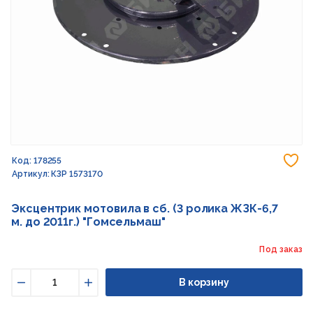
До
Код: 178255
Артикул: КЗР 1573170
Эксцентрик мотовила в сб. (3 ролика ЖЗК-6,7
м. до 2011г.) "Гомсельмаш"
Под заказ
В корзину
Уменьшить
Увеличить