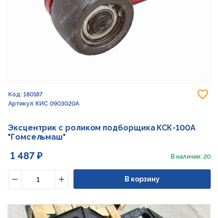
До
Код: 180187
Артикул: КИС 0903020А
Эксцентрик с роликом подборщика КСК-100А
"Гомсельмаш"
1 487 ₽
В наличии: 20
В корзину
Уменьшить
Увеличить