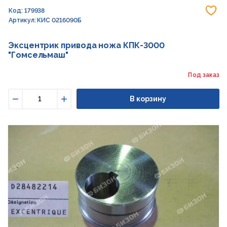
До
Код: 179938
Артикул: КИС 0216090Б
Эксцентрик привода ножа КПК-3000
"Гомсельмаш"
Под заказ
В корзину
Уменьшить
Увеличить