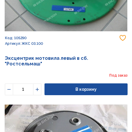
До
Код: 105290
Артикул: ЖКС 03.100
Эксцентрик мотовила левый в сб.
"Ростсельмаш"
Под заказ
В корзину
Уменьшить
Увеличить