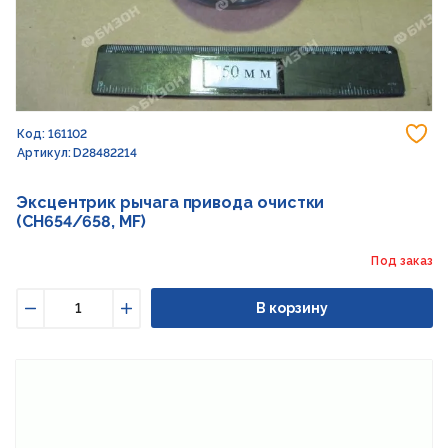
До
Код: 161102
Артикул: D28482214
Эксцентрик рычага привода очистки
(CH654/658, MF)
Под заказ
В корзину
Уменьшить
Увеличить