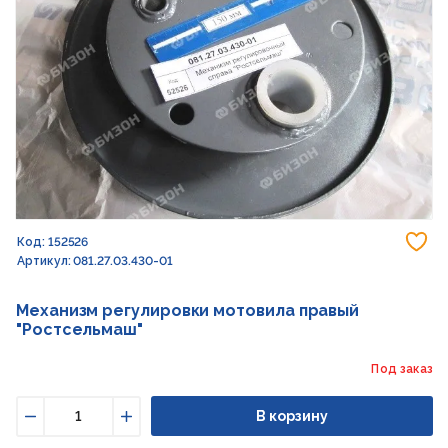
До
Код: 152526
Артикул: 081.27.03.430-01
Механизм регулировки мотовила правый
"Ростсельмаш"
Под заказ
В корзину
Уменьшить
Увеличить