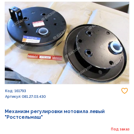
До
Код: 161793
Артикул: 081.27.03.430
Механизм регулировки мотовила левый
"Ростсельмаш"
Под заказ