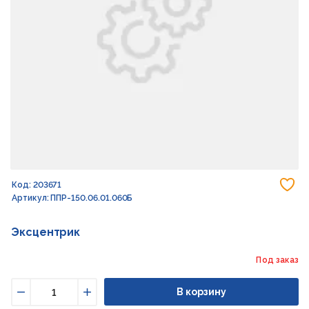
До
Код: 203671
Артикул: ППР-150.06.01.060Б
Эксцентрик
Под заказ
В корзину
Уменьшить
Увеличить