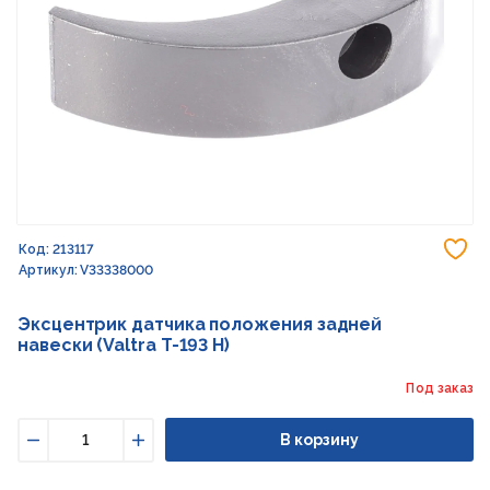
До
Код: 213117
Артикул: V33338000
Эксцентрик датчика положения задней
навески (Valtra T-193 H)
Под заказ
В корзину
Уменьшить
Увеличить