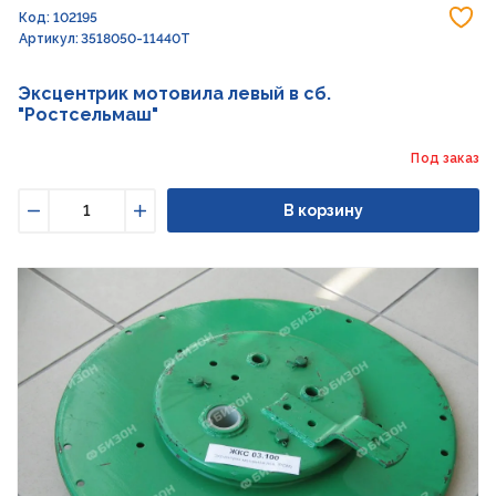
До
Код: 102195
Артикул: 3518050-11440Т
Эксцентрик мотовила левый в сб.
"Ростсельмаш"
Под заказ
В корзину
Уменьшить
Увеличить