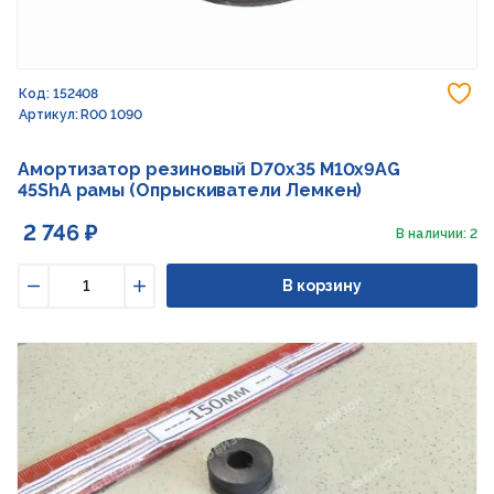
До
Код: 152408
Артикул: R00 1090
Амортизатор резиновый D70x35 M10x9AG
45ShA рамы (Опрыскиватели Лемкен)
2 746 ₽
В наличии: 2
В корзину
Уменьшить
Увеличить