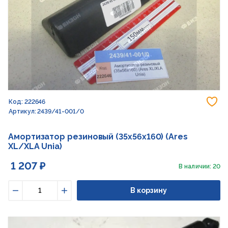
До
Код: 222646
Артикул: 2439/41-001/0
Амортизатор резиновый (35x56x160) (Ares
XL/XLA Unia)
1 207 ₽
В наличии: 20
В корзину
Уменьшить
Увеличить