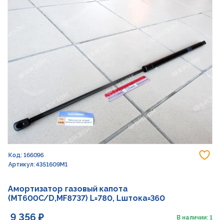
До
Код: 166096
Артикул: 4351609M1
Амортизатор газовый капота
(MT600C/D,MF8737) L=780, Lштока=360
9 356 ₽
В наличии: 1