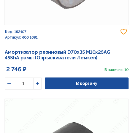
До
Код: 152407
Артикул: R00 1091
Амортизатор резиновый D70x35 M10x25AG
45ShA рамы (Опрыскиватели Лемкен)
2 746 ₽
В наличии: 10
В корзину
Уменьшить
Увеличить