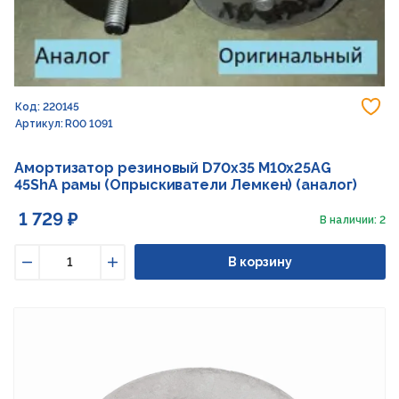
До
Код: 220145
Артикул: R00 1091
Амортизатор резиновый D70x35 M10x25AG
45ShA рамы (Опрыскиватели Лемкен) (аналог)
1 729 ₽
В наличии: 2
В корзину
Уменьшить
Увеличить