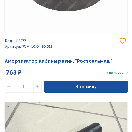
До
Код: 102277
Артикул: РСМ-10.04.10.015
Амортизатор кабины резин. "Ростсельмаш"
763 ₽
В наличии: 2
В корзину
Уменьшить
Увеличить