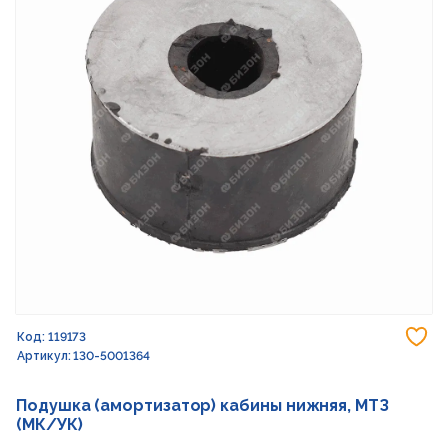
До
Код: 119173
Артикул: 130-5001364
Подушка (амортизатор) кабины нижняя, МТЗ
(МК/УК)