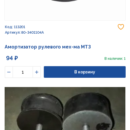
До
Код: 113201
Артикул: 80-3401104А
Амортизатор рулевого мех-ма МТЗ
94 ₽
В наличии: 1
В корзину
Уменьшить
Увеличить