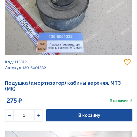
До
Код: 113372
Артикул: 130-5001332
Подушка (амортизатор) кабины верхняя, МТЗ
(МК)
275 ₽
В наличии: 5
В корзину
Уменьшить
Увеличить