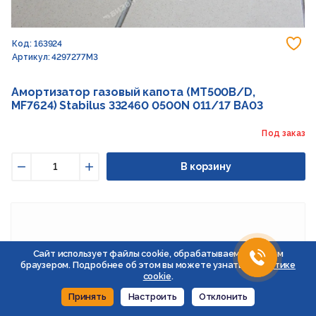
До
Код: 163924
Артикул: 4297277M3
Амортизатор газовый капота (MT500B/D,
MF7624) Stabilus 332460 0500N 011/17 BA03
Под заказ
В корзину
Уменьшить
Увеличить
Сайт использует файлы cookie, обрабатываемые вашим
браузером. Подробнее об этом вы можете узнать в
Политике
cookie
.
Принять
Настроить
Отклонить