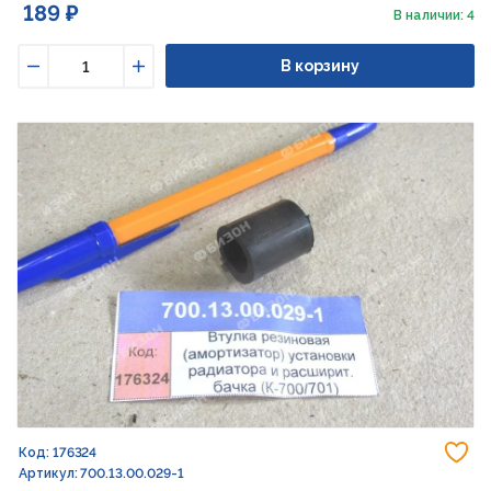
189 ₽
В наличии: 4
В корзину
Уменьшить
Увеличить
До
Код: 176324
Артикул: 700.13.00.029-1