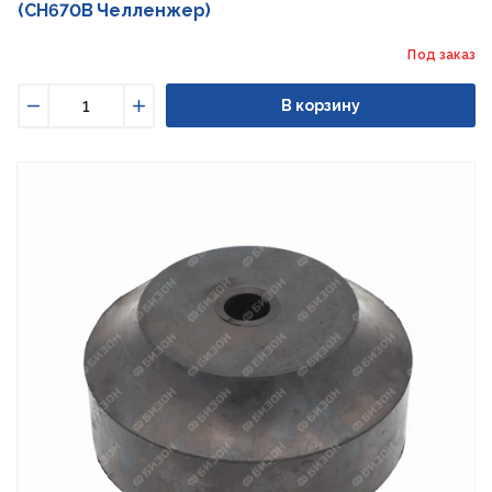
(CH670B Челленжер)
Под заказ
В корзину
Уменьшить
Увеличить