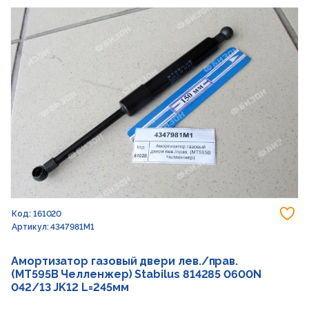
До
Код: 161020
Артикул: 4347981M1
Амортизатор газовый двери лев./прав.
(MT595B Челленжер) Stabilus 814285 0600N
042/13 JK12 L=245мм