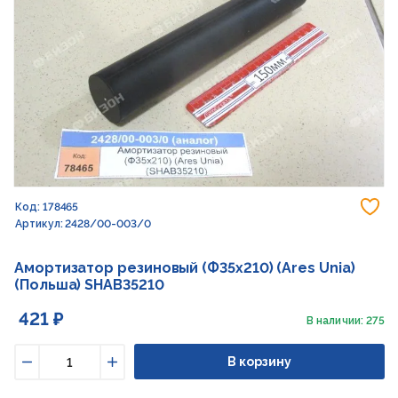
До
Код: 178465
Артикул: 2428/00-003/0
Амортизатор резиновый (Ф35х210) (Ares Unia)
(Польша) SHAB35210
421 ₽
В наличии: 275
В корзину
Уменьшить
Увеличить