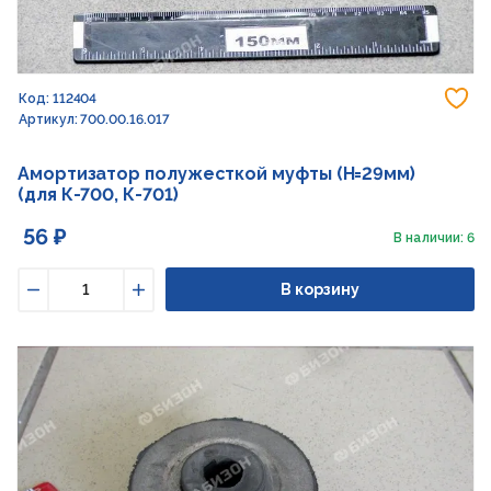
До
Код: 112404
Артикул: 700.00.16.017
Амортизатор полужесткой муфты (H=29мм)
(для К-700, К-701)
56 ₽
В наличии: 6
В корзину
Уменьшить
Увеличить