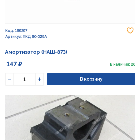
До
Код: 199297
Артикул: ПКД 80.029А
Амортизатор (НАШ-873)
147 ₽
В наличии: 26
В корзину
Уменьшить
Увеличить