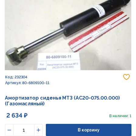
До
Код: 232304
Артикул: 80-6809100-11
Амортизатор сиденья МТЗ (АС20-075.00.000)
(Газомасляный)
2 634 ₽
В наличии: 1
В корзину
Уменьшить
Увеличить