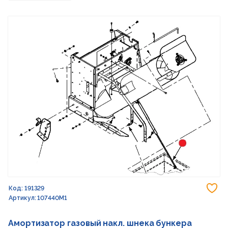
До
Код: 191329
Артикул: 107440M1
Амортизатор газовый накл. шнека бункера