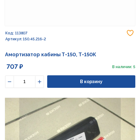
До
Код: 113807
Артикул: 150.45.216-2
Амортизатор кабины Т-150, Т-150К
707 ₽
В наличии: 5
В корзину
Уменьшить
Увеличить