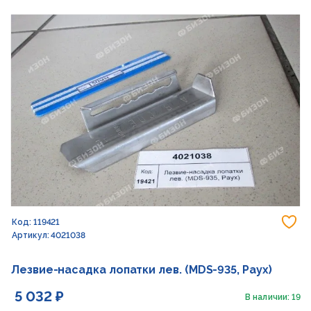
До
Код: 119421
Артикул: 4021038
Лезвие-насадка лопатки лев. (MDS-935, Раух)
5 032 ₽
В наличии: 19