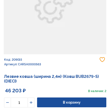
До
Код: 209015
Артикул: CARSA0000563
Лезвие ковша (ширина 2,4м) (Ковш BUB2679-S)
(DIECI)
46 203 ₽
В наличии: 2
В корзину
Уменьшить
Увеличить