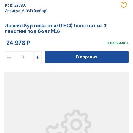
До
Код: 225916
Артикул: V-3M3 (набор)
Лезвие буртователя (DIECI) (состоит из 3
пластин) под болт М16
24 978 ₽
В наличии: 1
В корзину
Уменьшить
Увеличить