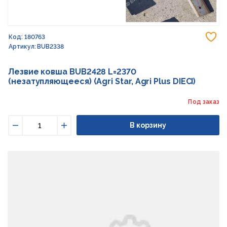
До
Код: 180763
Артикул: BUB2338
Лезвие ковша BUB2428 L=2370
(незатупляющееся) (Agri Star, Agri Plus DIECI)
Под заказ
В корзину
Уменьшить
Увеличить