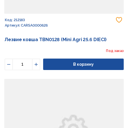
До
Код: 212183
Артикул: CARSA0000626
Лезвие ковша TBN0128 (Mini Agri 25.6 DIECI)
Под заказ
В корзину
Уменьшить
Увеличить