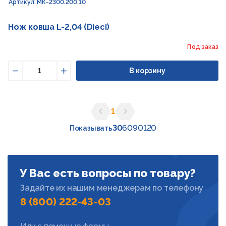
Артикул: МК-2300.200.10
Нож ковша L-2,04 (Dieci)
Под заказ
В корзину
Уменьшить
Увеличить
1
Предыдущая страница
Следующая страница
30
60
90
120
Показывать
У Вас есть вопросы по товару?
Задайте их нашим менеджерам по телефону
8 (800) 222-43-03