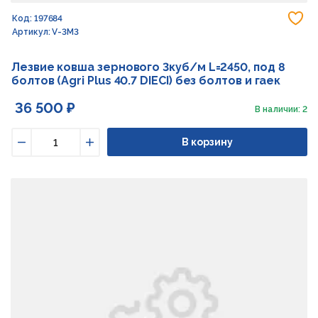
До
Код: 197684
Артикул: V-3M3
Лезвие ковша зернового 3куб/м L=2450, под 8
болтов (Agri Plus 40.7 DIECI) без болтов и гаек
36 500 ₽
В наличии: 2
В корзину
Уменьшить
Увеличить