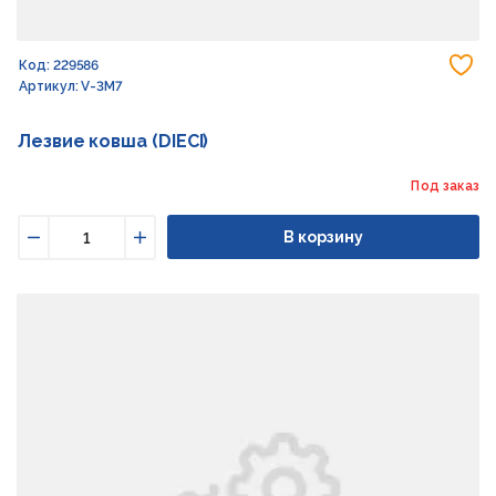
До
Код: 229586
Артикул: V-3M7
Лезвие ковша (DIECI)
Под заказ
В корзину
Уменьшить
Увеличить