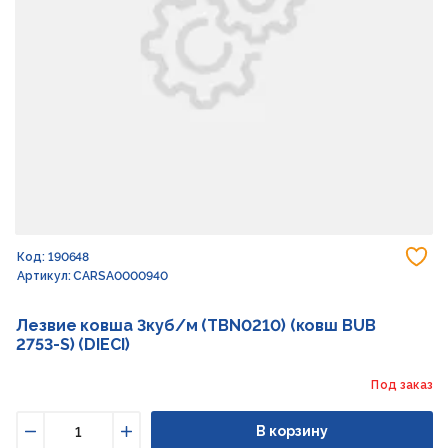
До
Код: 190648
Артикул: CARSA0000940
Лезвие ковша 3куб/м (TBN0210) (ковш BUB
2753-S) (DIECI)
Под заказ
В корзину