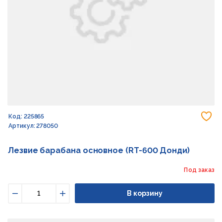
До
Код: 225865
Артикул: 278050
Лезвие барабана основное (RT-600 Донди)
Под заказ
В корзину
Уменьшить
Увеличить