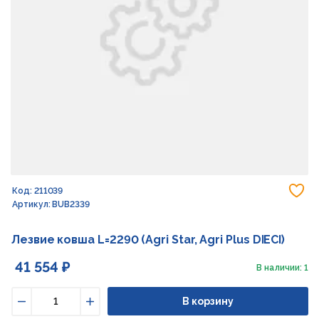
До
Код: 211039
Артикул: BUB2339
Лезвие ковша L=2290 (Agri Star, Agri Plus DIECI)
41 554 ₽
В наличии: 1
В корзину
Уменьшить
Увеличить