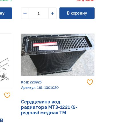
ну
В корзину
Уменьшить
Увеличить
Добавить в из
Код: 228925
Артикул: 161-1301020
Добавить в избранное
Сердцевина вод.
радиатора МТЗ-1221 (5-
рядная) медная TM
5B