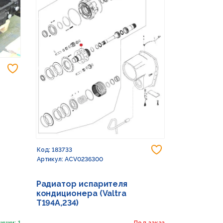
Добавить в избранное
Добавить в из
Код: 183733
Артикул: ACV0236300
Радиатор испарителя
кондиционера (Valtra
T194A,234)
ичии: 1
Под заказ