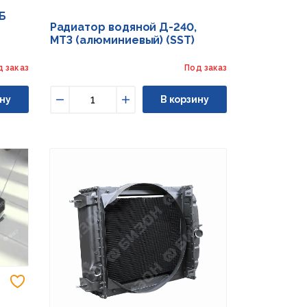
0Б
Радиатор водяной Д-240,
МТЗ (алюминиевый) (SST)
д заказ
Под заказ
ну
В корзину
Уменьшить
Увеличить
Добавить в избранное