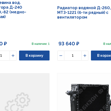
вина вод.
тора Д-240
Радиатор водяной Д-260,
,-82 (медно-
МТЗ-1221 (6-ти рядный) с
ая)
вентилятором
0 ₽
93 640 ₽
В наличии: 1
В нал
В корзину
В корзи
ьшить
Увеличить
Уменьшить
Увеличить