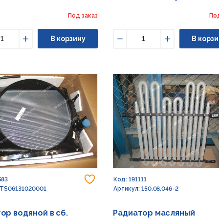
Под заказ
По
В корзину
В корзи
ьшить
Увеличить
Уменьшить
Увеличить
Добавить в избранное
583
Код: 191111
 TS06131020001
Артикул: 150.08.046-2
ор водяной в сб.
Радиатор масляный