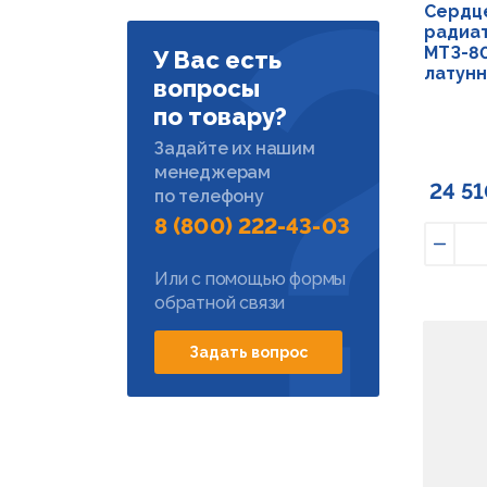
Сердце
радиа
МТЗ-80
У Вас есть
латунн
вопросы
по товару?
Задайте их нашим
менеджерам
24 51
по телефону
8 (800) 222-43-03
Умен
Или с помощью формы
обратной связи
Задать вопрос