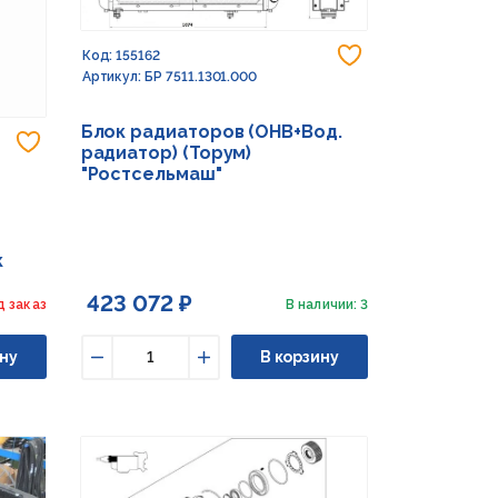
Добавить в из
Код: 155162
Артикул: БР 7511.1301.000
Блок радиаторов (ОНВ+Вод.
Добавить в избранное
радиатор) (Торум)
"Ростсельмаш"
к
423 072 ₽
д заказ
В наличии: 3
ну
В корзину
Уменьшить
Увеличить