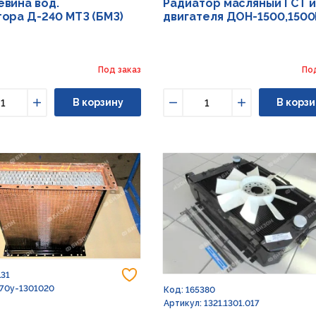
вина вод.
Радиатор масляный ГСТ и
ора Д-240 МТЗ (БМЗ)
двигателя ДОН-1500,150
Под заказ
По
В корзину
В корзи
ьшить
Увеличить
Уменьшить
Увеличить
Добавить в избранное
131
 70у-1301020
Код: 165380
Артикул: 1321.1301.017