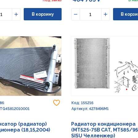
В корзину
В корзи
ьшить
Увеличить
Уменьшить
Увеличить
Добавить в избранное
Код: 155216
186
Артикул: 4278496M1
 TG4S812010001
Радиатор кондиционера
сатор (радиатор)
(MT525-75B CAT, MT585/9
ионера (18,15,2004)
SISU Челленжер)