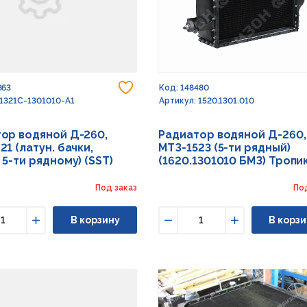
Добавить в избранное
863
Код: 148480
 1321С-1301010-А1
Артикул: 1520.1301.010
ор водяной Д-260,
Радиатор водяной Д-260,
21 (латун. бачки,
МТЗ-1523 (5-ти рядный)
 5-ти рядному) (SST)
(1620.1301010 БМЗ) Тропи
Под заказ
По
В корзину
В корзи
ьшить
Увеличить
Уменьшить
Увеличить