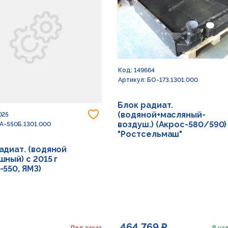
Код: 149664
Артикул: БО-173.1301.000
Блок радиат.
Добавить в избранное
(водяной+масляный-
025
воздуш.) (Акрос-580/590)
 А-550Б.1301.000
"Ростсельмаш"
адиат. (водяной
шный) с 2015 г
-550, ЯМЗ)
464 769 ₽
Под заказ
В нал