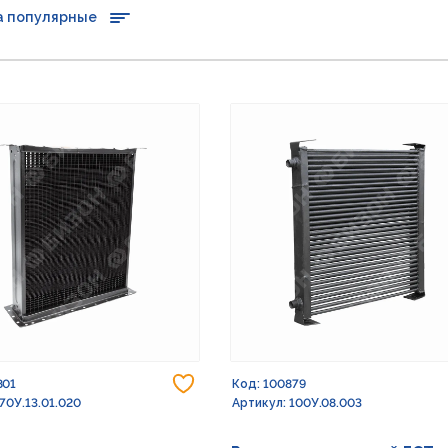
а популярные
Добавить в избранное
801
Код: 100879
70У.13.01.020
Артикул: 100У.08.003