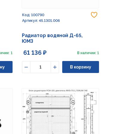
Добавить в из
Код: 100790
Артикул: 45.1301.006
Радиатор водяной Д-65,
ЮМЗ
61 136 ₽
ичии: 1
В наличии: 1
ну
В корзину
Уменьшить
Увеличить