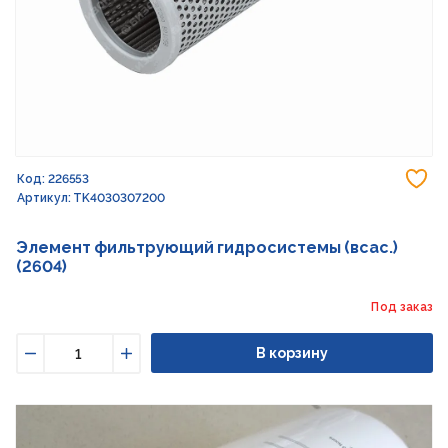
До
Код: 226553
Артикул: TK4030307200
Элемент фильтрующий гидросистемы (всас.)
(2604)
Под заказ
В корзину
Уменьшить
Увеличить