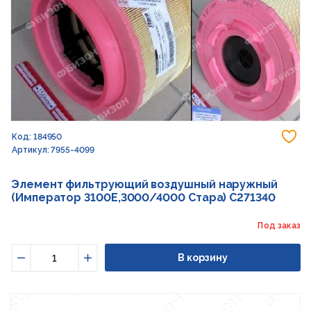
До
Код: 184950
Артикул: 7955-4099
Элемент фильтрующий воздушный наружный
(Император 3100E,3000/4000 Стара) C271340
Под заказ
В корзину
Уменьшить
Увеличить