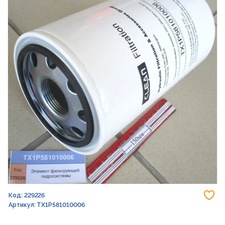
До
Код: 229226
Артикул: TX1P581010006