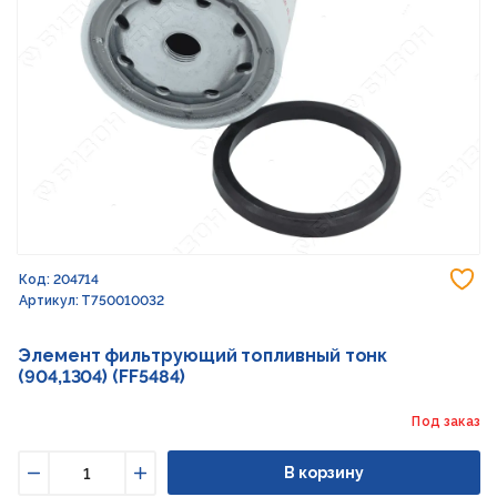
До
Код: 204714
Артикул: T750010032
Элемент фильтрующий топливный тонк
(904,1304) (FF5484)
Под заказ
В корзину
Уменьшить
Увеличить