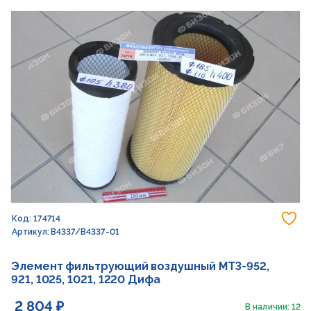
До
Код: 174714
Артикул: В4337/В4337-01
Элемент фильтрующий воздушный МТЗ-952,
921, 1025, 1021, 1220 Дифа
2 804 ₽
В наличии: 12