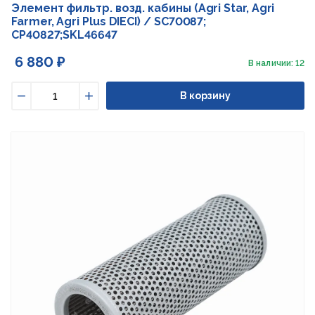
Элемент фильтр. возд. кабины (Agri Star, Agri
Farmer, Agri Plus DIECI) / SC70087;
CP40827;SKL46647
6 880 ₽
В наличии: 12
В корзину
Уменьшить
Увеличить