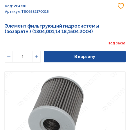
До
Код: 204736
Артикул: TS06582170015
Элемент фильтрующий гидросистемы
(возвратн.) (1304,001,14,18,1504,2004)
Под заказ
В корзину
Уменьшить
Увеличить