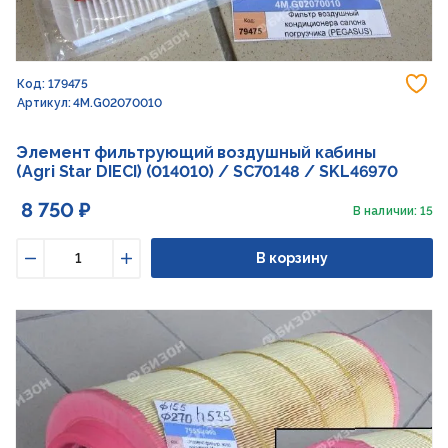
До
Код: 179475
Артикул: 4M.G02070010
Элемент фильтрующий воздушный кабины
(Agri Star DIECI) (014010) / SC70148 / SKL46970
8 750 ₽
В наличии: 15
В корзину
Уменьшить
Увеличить