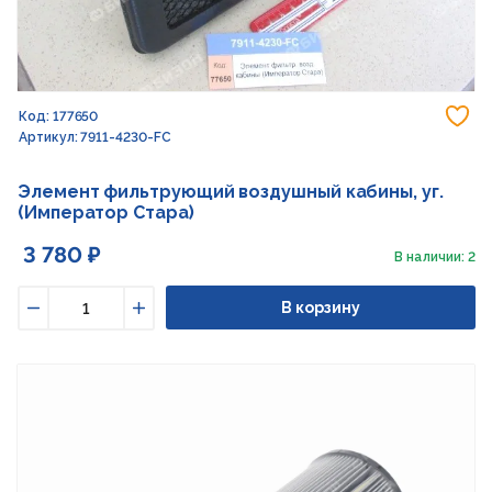
До
Код: 177650
Артикул: 7911-4230-FC
Элемент фильтрующий воздушный кабины, уг.
(Император Стара)
3 780 ₽
В наличии: 2
В корзину
Уменьшить
Увеличить