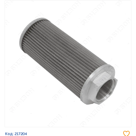
До
Код: 217204