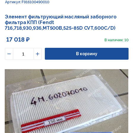
Артикул: F916100490010
Элемент фильтрующий масляный заборного
фильтра КПП (Fendt
716,718,930,936,MT500B,525-85D CVT,600C/D)
17 018 ₽
В наличии: 10
В корзину
Уменьшить
Увеличить