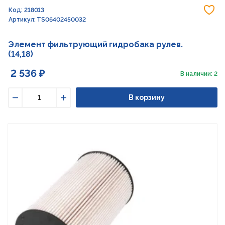
До
Код: 218013
Артикул: TS06402450032
Элемент фильтрующий гидробака рулев.
(14,18)
2 536 ₽
В наличии: 2
В корзину
Уменьшить
Увеличить