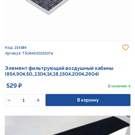
До
Код: 214384
Артикул: TS06453015207a
Элемент фильтрующий воздушный кабины
(854,904,50,,1304,14,18,1504,2004,2604)
529 ₽
В наличии: 4
В корзину
Уменьшить
Увеличить