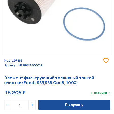
До
Код: 197861
Артикул: H218PF150001A
Элемент фильтрующий топливный тонкой
очистки (Fendt 933,936 Gen6, 1000)
15 205 ₽
В наличии: 3
В корзину
Уменьшить
Увеличить