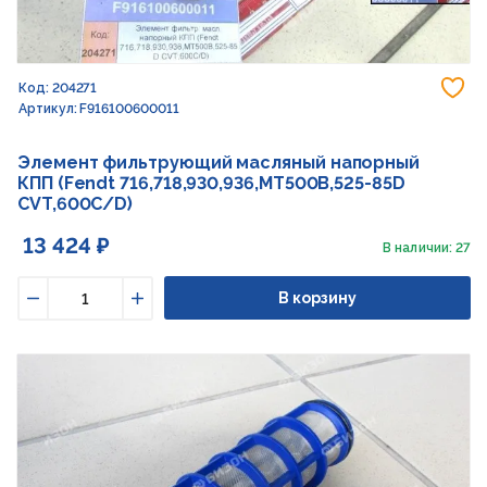
До
Код: 204271
Артикул: F916100600011
Элемент фильтрующий масляный напорный
КПП (Fendt 716,718,930,936,MT500B,525-85D
CVT,600C/D)
13 424 ₽
В наличии: 27
В корзину
Уменьшить
Увеличить