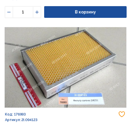
В корзину
Уменьшить
Увеличить
До
Код: 176993
Артикул: 2I.094123