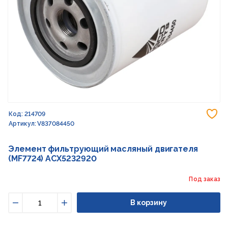
До
Код: 214709
Артикул: V837084450
Элемент фильтрующий масляный двигателя
(MF7724) ACX5232920
Под заказ
В корзину
Уменьшить
Увеличить