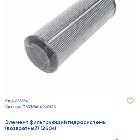
До
Код: 226554
Артикул: TM7N581020017K
Элемент фильтрующий гидросистемы
(возвратный) (2604)