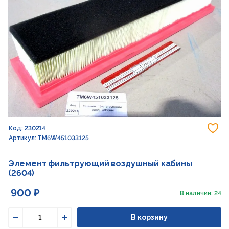
До
Код: 230214
Артикул: TM6W451033125
Элемент фильтрующий воздушный кабины
(2604)
900 ₽
В наличии: 24
В корзину
Уменьшить
Увеличить