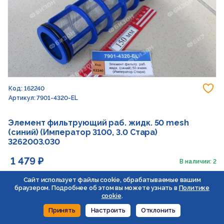
До
Код: 162240
Артикул: 7901-4320-EL
Элемент фильтрующий раб. жидк. 50 mesh
(синий) (Император 3100, 3.0 Стара)
3262003.030
1 479 ₽
В наличии: 2
Сайт использует файлы cookie, обрабатываемые вашим
В корзину
браузером. Подробнее об этом вы можете узнать в
Политике
Уменьшить
Увеличить
cookie
.
Принять
Настроить
Отклонить