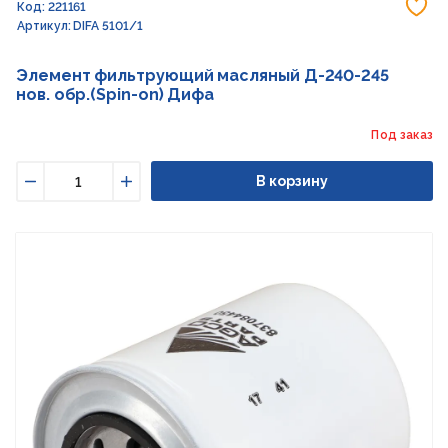
До
Код: 221161
Артикул: DIFA 5101/1
Элемент фильтрующий масляный Д-240-245
нов. обр.(Spin-on) Дифа
Под заказ
В корзину
Уменьшить
Увеличить