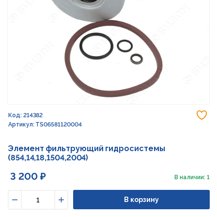
До
Код: 214382
Артикул: TS06581120004
Элемент фильтрующий гидросистемы
(854,14,18,1504,2004)
3 200 ₽
В наличии: 1
В корзину
Уменьшить
Увеличить