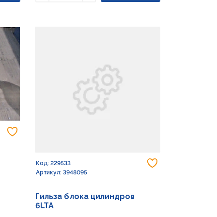
Уменьшить
Увеличить
Добавить в избранное
Добавить в из
Код: 229533
Артикул: 3948095
Гильза блока цилиндров
6LTA