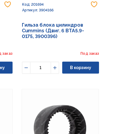
Добавить в избранное
Добавить в из
Код: 201694
Артикул: 3904166
Гильза блока цилиндров
Cummins (Двиг. 6 BTA5.9-
0175, 3900396)
д заказ
Под заказ
ну
В корзину
Уменьшить
Увеличить