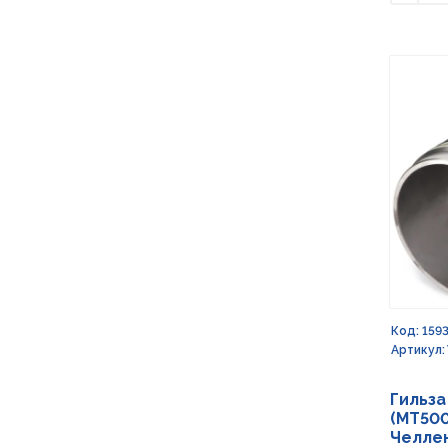
Умен
Код: 159
Артикул:
Гильза
(MT50
Челле