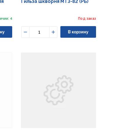
ля
Гильза шкворня МТЗ-82 (РБ)
ичии: 4
Под заказ
ну
В корзину
Уменьшить
Увеличить