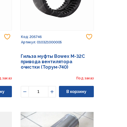
Добавить в избранное
Добавить в из
Код: 205746
Артикул: 010321000005
Гильза муфты Bowex M-32C
привода вентилятора
очистки (Торум-740)
д заказ
Под заказ
ну
В корзину
Уменьшить
Увеличить