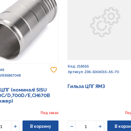
Код: 218555
Добавить в избранное
249
Артикул: 236-1004015-А5-70
 V836867048
Гильза ЦПГ ЯМЗ
 ЦПГ (номинал) SISU
0C/D,700D/E,CH670B
нжер)
Под заказ
По
В корзину
В корзи