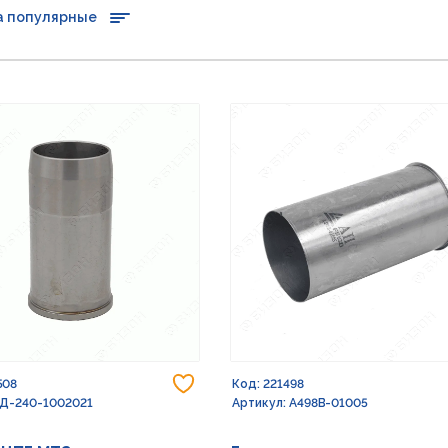
а популярные
Добавить в избранное
508
Код: 221498
 Д-240-1002021
Артикул: A498B-01005