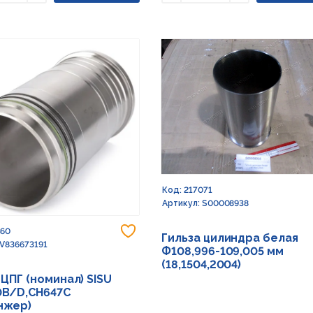
ьшить
Увеличить
Уменьшить
Увеличить
Код: 217071
Артикул: S00008938
Добавить в избранное
360
Гильза цилиндра белая
 V836673191
Ф108,996-109,005 мм
(18,1504,2004)
 ЦПГ (номинал) SISU
0B/D,CH647C
нжер)