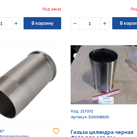
Под заказ
По
В корзину
В корзи
ьшить
Увеличить
Уменьшить
Увеличить
Код: 217072
Артикул: S00008939
Добавить в избранное
017
Гильза цилиндра черная
 F530200210760