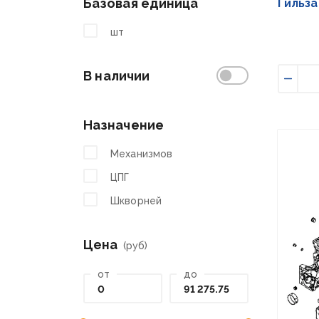
Базовая единица
Гильза
шт
В наличии
Умен
Назначение
Механизмов
ЦПГ
Шкворней
Цена
(руб)
от
до