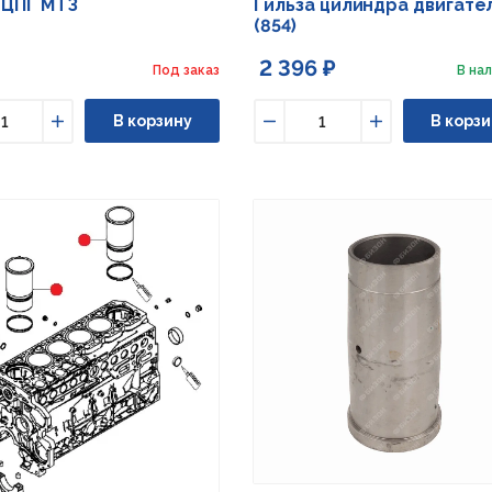
 ЦПГ МТЗ
Гильза цилиндра двигате
(854)
2 396 ₽
Под заказ
В нал
В корзину
В корзи
ьшить
Увеличить
Уменьшить
Увеличить