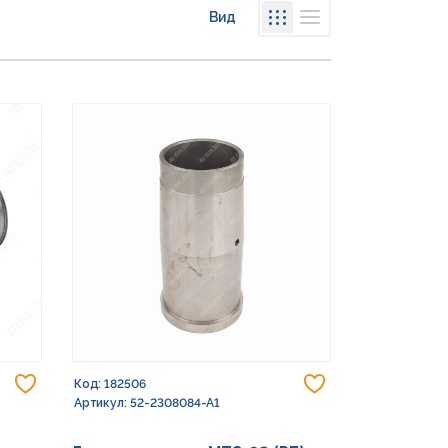
Вид
Списком
Сеткой
Добавить в избранное
Добавить в из
Код: 182506
Артикул: 52-2308084-А1