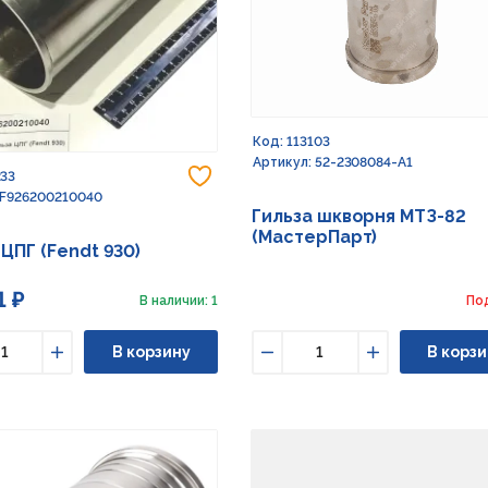
Код: 113103
Артикул: 52-2308084-А1
Добавить в избранное
233
 F926200210040
Гильза шкворня МТЗ-82
(МастерПарт)
 ЦПГ (Fendt 930)
1 ₽
В наличии: 1
По
В корзину
В корзи
ьшить
Увеличить
Уменьшить
Увеличить