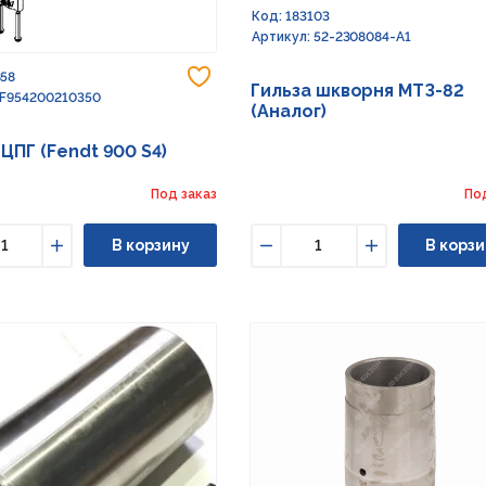
Код: 183103
Артикул: 52-2308084-А1
Добавить в избранное
858
Гильза шкворня МТЗ-82
 F954200210350
(Аналог)
 ЦПГ (Fendt 900 S4)
Под заказ
По
В корзину
В корзи
ьшить
Увеличить
Уменьшить
Увеличить