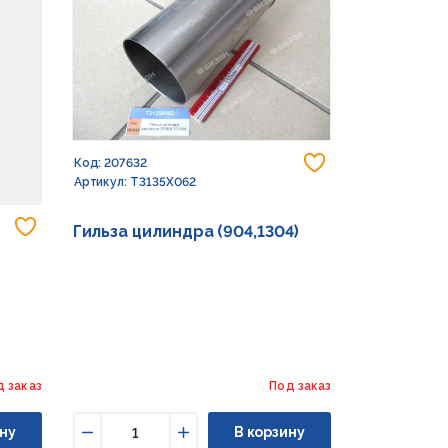
Добавить в из
Код: 207632
Артикул: T3135X062
Добавить в избранное
Гильза цилиндра (904,1304)
д заказ
Под заказ
ну
В корзину