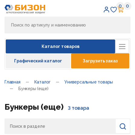
0
0
Избран
Кор
Каталог товаров
Графический каталог
Загрузить заказ
Главная
Каталог
Универсальные товары
Бункеры (еще)
Бункеры (еще)
3 товара
Поиск
Найти