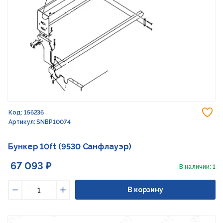
До
Код: 156236
Артикул: SNBP10074
Бункер 10ft (9530 Санфлауэр)
67 093 ₽
В наличии: 1
В корзину
Уменьшить
Увеличить