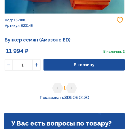
До
Код: 152188
Артикул: 923145
Бункер семян (Амазоне ED)
11 994 ₽
В наличии: 2
В корзину
Уменьшить
Увеличить
1
Предыдущая страница
Следующая страница
30
60
90
120
Показывать
У Вас есть вопросы по товару?