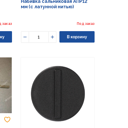
Набивка сальниковая АПР12
мм (с латунной нитью)
д заказ
Под заказ
ну
В корзину
Уменьшить
Увеличить
Добавить в избранное