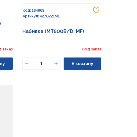
Добавить в из
Код: 184969
Артикул: 4270221M1
)
Набивка (MT500B/D, MF)
д заказ
Под заказ
ну
В корзину
Уменьшить
Увеличить