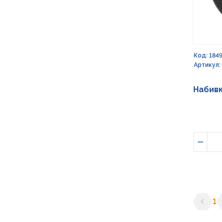
Код: 184
Артикул:
Набивк
Умен
1
Предыд
С