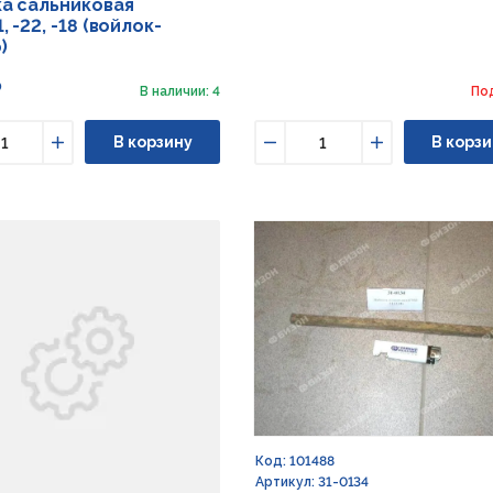
а сальниковая
 -22, -18 (войлок-
)
₽
В наличии: 4
По
В корзину
В корзи
ьшить
Увеличить
Уменьшить
Увеличить
Код: 101488
Артикул: 31-0134