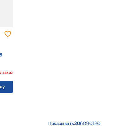
Добавить в избранное
8
)
д заказ
ну
30
60
90
120
Показывать