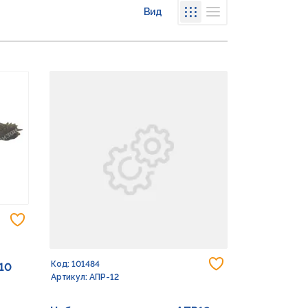
Вид
Списком
Сеткой
Добавить в избранное
Добавить в из
Код: 101484
10
Артикул: АПР-12