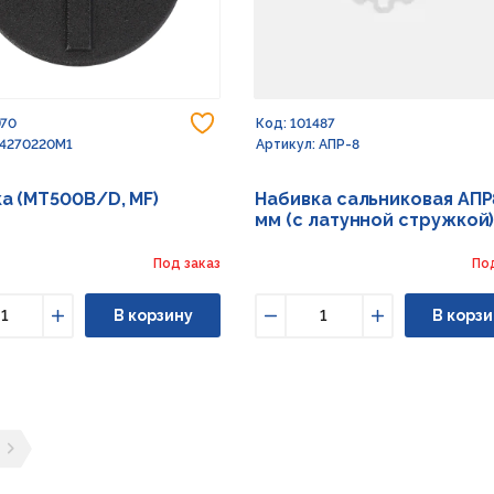
Добавить в избранное
970
Код: 101487
 4270220M1
Артикул: АПР-8
а (MT500B/D, MF)
Набивка сальниковая АПР
мм (с латунной стружкой
Под заказ
По
В корзину
В корзи
ьшить
Увеличить
Уменьшить
Увеличить
ущая страница
ледующая страница