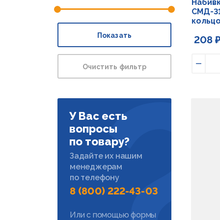
Набивк
СМД-31,
кольцо
Показать
208 
Очистить фильтр
Умен
У Вас есть
вопросы
по товару?
Задайте их нашим
менеджерам
по телефону
8 (800) 222-43-03
Или с помощью формы