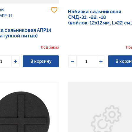
Добавить в избранное
485
Набивка сальниковая
 АПР-14
СМД-31, -22, -18
(войлок-12х12мм, L=22 см.
а сальниковая АПР14
латунной нитью)
Под заказ
По
В корзину
В корзи
ьшить
Увеличить
Уменьшить
Увеличить