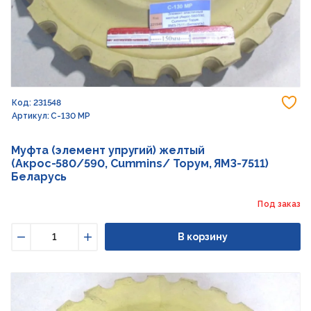
До
Код: 231548
Артикул: С-130 МР
Муфта (элемент упругий) желтый
(Акрос-580/590, Cummins/ Торум, ЯМЗ-7511)
Беларусь
Под заказ
В корзину
Уменьшить
Увеличить