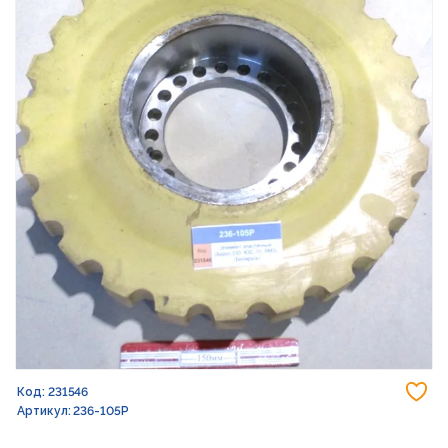
До
Код: 231546
Артикул: 236-105Р