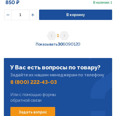
850 ₽
В наличии: 1
В корзину
Уменьшить
Увеличить
1
Предыдущая страница
Следующая страница
30
60
90
120
Показывать
У Вас есть вопросы по товару?
Задайте их нашим менеджерам по телефону
8 (800) 222-43-03
Или с помощью формы
обратной связи
Задать вопрос