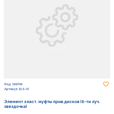
До
Код: 169749
Артикул: 31.5-VI
Элемент эласт. муфты прив.дисков (6-ти луч.
звездочка)