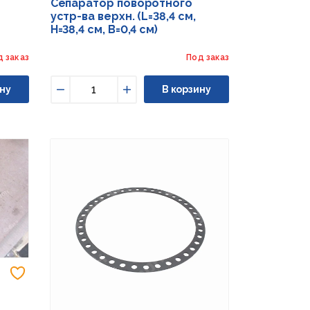
Сепаратор поворотного
устр-ва верхн. (L=38,4 см,
H=38,4 см, B=0,4 см)
д заказ
Под заказ
ну
В корзину
Уменьшить
Увеличить
Добавить в избранное