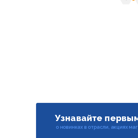
Предыд
С
Узнавайте первы
о новинках в отрасли, акциях ма