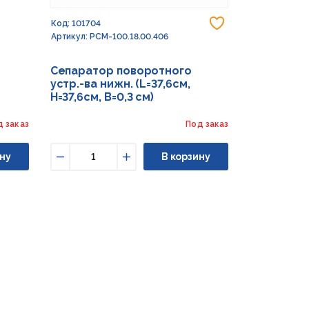
Добавить в из
Код: 101704
Артикул: РСМ-100.18.00.406
Сепаратор поворотного
устр.-ва нижн. (L=37,6см,
H=37,6см, В=0,3 см)
д заказ
Под заказ
ну
В корзину
Уменьшить
Увеличить