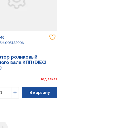
Добавить в избранное
046
 5H.005132906
атор роликовый
ого вала КПП (DIECI
)
Под заказ
В корзину
ьшить
Увеличить