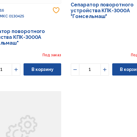
Сепаратор поворотного
Добавить в избранное
устройства КПК-3000А
916
"Гомсельмаш"
 МКС 0130425
атор поворотного
йства КПК-3000А
ельмаш"
Под заказ
По
В корзину
В корзи
ьшить
Увеличить
Уменьшить
Увеличить