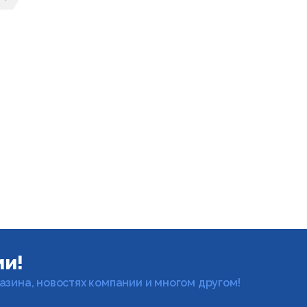
ущая страница
ледующая страница
ми!
газина, новостях компании и многом другом!