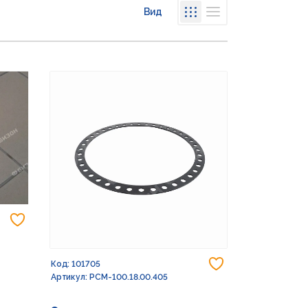
Вид
Списком
Сеткой
Добавить в избранное
Добавить в из
Код: 101705
Артикул: РСМ-100.18.00.405