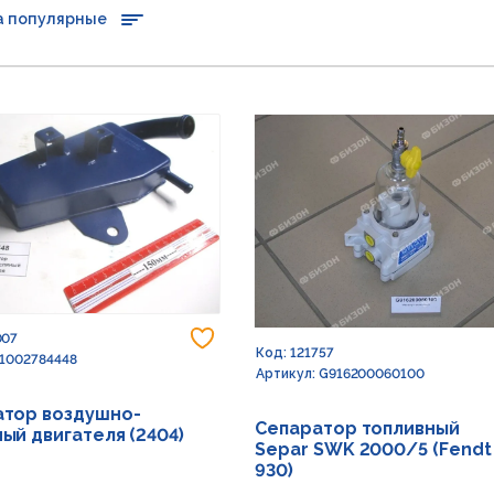
а популярные
Добавить в избранное
007
Код: 121757
 1002784448
Артикул: G916200060100
атор воздушно-
Сепаратор топливный
ый двигателя (2404)
Separ SWK 2000/5 (Fendt
930)