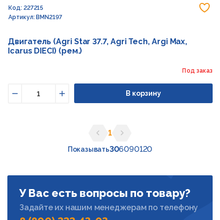
До
Код: 227215
Артикул: BMN2197
Двигатель (Agri Star 37.7, Agri Tech, Argi Max,
Icarus DIECI) (рем.)
Под заказ
В корзину
Уменьшить
Увеличить
1
Предыдущая страница
Следующая страница
30
60
90
120
Показывать
У Вас есть вопросы по товару?
Задайте их нашим менеджерам по телефону