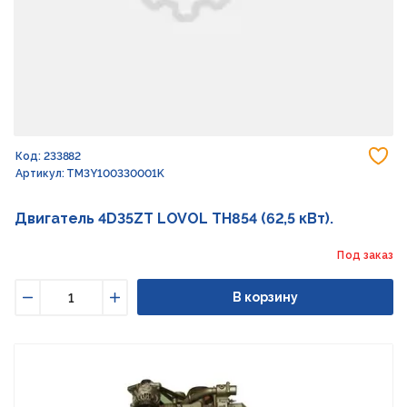
До
Код: 233882
Артикул: TM3Y100330001K
Двигатель 4D35ZT LOVOL TH854 (62,5 кВт).
Под заказ
В корзину
Уменьшить
Увеличить