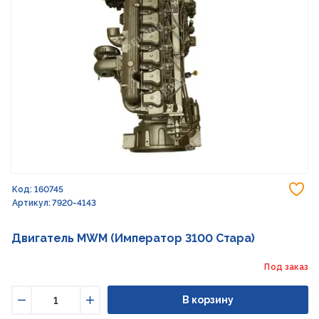
До
Код: 160745
Артикул: 7920-4143
Двигатель MWM (Император 3100 Стара)
Под заказ
В корзину
Уменьшить
Увеличить