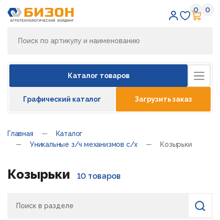
0
0
Избран
Кор
Каталог товаров
Графический каталог
Загрузить заказ
Главная
Каталог
Уникальные з/ч механизмов с/х
Козырьки
Козырьки
10 товаров
Поиск
Найти