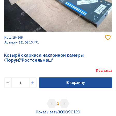
До
Код: 154545
Артикул: 181.03.10.471
Козырёк каркаса наклонной камеры
(Торум)"Ростсельмаш"
Под заказ
В корзину
Уменьшить
Увеличить
1
Предыдущая страница
Следующая страница
30
60
90
120
Показывать