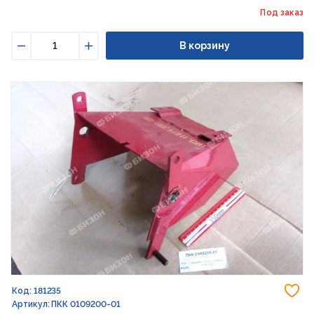
Под заказ
В корзину
Уменьшить
Увеличить
До
Код: 181235
Артикул: ПКК 0109200-01