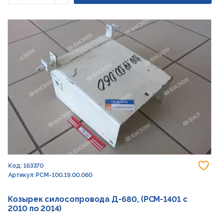
Уменьшить
Увеличить
До
Код: 163370
Артикул: РСМ-100.19.00.060
Козырек силосопровода Д-680, (РСМ-1401 с
2010 по 2014)