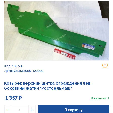
До
Код: 106774
Артикул: 3518050-12200Б
Козырёк верхний щитка ограждения лев.
боковины жатки "Ростсельмаш"
1 357 ₽
В наличии: 1
В корзину