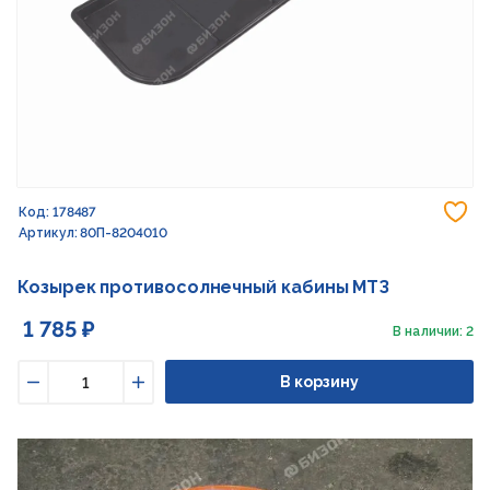
До
Код: 178487
Артикул: 80П-8204010
Козырек противосолнечный кабины МТЗ
1 785 ₽
В наличии: 2
В корзину
Уменьшить
Увеличить