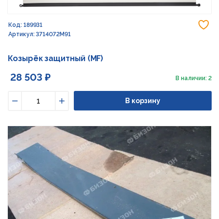
До
Код: 189931
Артикул: 3714072M91
Козырёк защитный (MF)
28 503 ₽
В наличии: 2
В корзину
Уменьшить
Увеличить