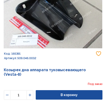
До
Код: 165391
Артикул: 509.046.0032
Козырек дна аппарата туковысевающего
(Vesta-8)
Под заказ
В корзину
Уменьшить
Увеличить