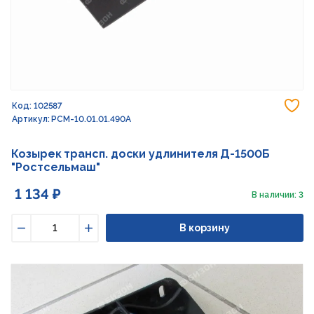
До
Код: 102587
Артикул: РСМ-10.01.01.490А
Козырек трансп. доски удлинителя Д-1500Б
"Ростсельмаш"
1 134 ₽
В наличии: 3
В корзину
Уменьшить
Увеличить