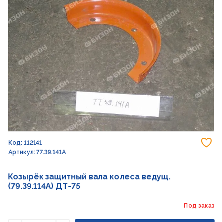
До
Код: 112141
Артикул: 77.39.141А
Козырёк защитный вала колеса ведущ.
(79.39.114А) ДТ-75
Под заказ