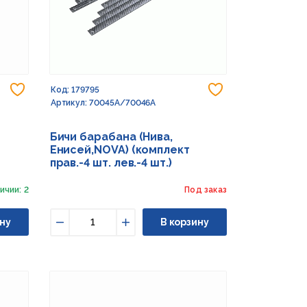
Добавить в избранное
Добавить в из
Код: 179795
Артикул: 70045А/70046А
Бичи барабана (Нива,
Енисей,NOVA) (комплект
прав.-4 шт. лев.-4 шт.)
ичии: 2
Под заказ
ну
В корзину
Уменьшить
Увеличить