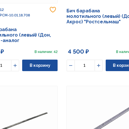
Добавить в избранное
512
Бич барабана
 РСМ-10.01.18.708
молотильного (левый) (Д
Акрос) "Ростсельмаш"
арабана
льного (левый) (Дон,
 -аналог
 ₽
4 500 ₽
В наличии: 42
В налич
В корзину
В корзи
ьшить
Увеличить
Уменьшить
Увеличить