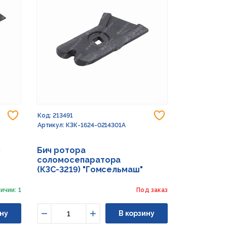
Добавить в избранное
Добавить в из
Код: 213491
Артикул: КЗК-1624-0214301А
)
Бич ротора
соломосепаратора
(КЗС-3219) "Гомсельмаш"
ичии: 1
Под заказ
ну
В корзину
Уменьшить
Увеличить