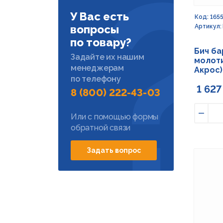
У Вас есть
Код: 165
Артикул:
вопросы
по товару?
Бич б
Задайте их нашим
молоти
менеджерам
Акрос)
по телефону
1 627
8 (800) 222-43-03
Или с помощью формы
Умен
обратной связи
Задать вопрос