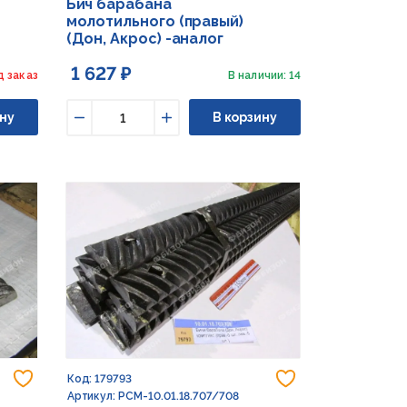
Бич барабана
молотильного (правый)
(Дон, Акрос) -аналог
1 627 ₽
д заказ
В наличии: 14
ну
В корзину
Уменьшить
Увеличить
Добавить в избранное
Добавить в из
Код: 179793
Артикул: РСМ-10.01.18.707/708