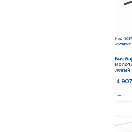
Код: 101
Артикул: 
Бич б
молоти
левый 
4 907
Умен