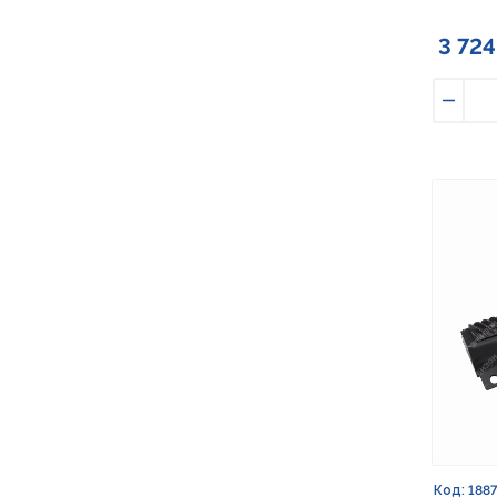
3 724
Умен
Код: 188