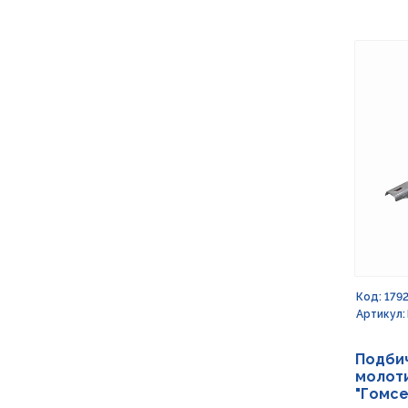
Код: 179
Артикул:
Подби
молоти
"Гомс