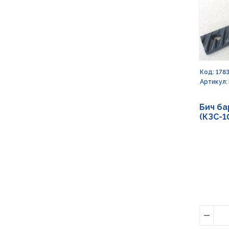
Код: 178
Артикул:
Бич ба
(КЗС-1
Умен