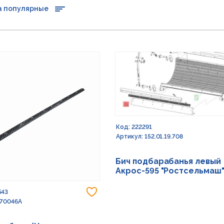
а популярные
Код: 222291
Артикул: 152.01.19.708
Бич подбарабанья левый
Акрос-595 "Ростсельмаш
Добавить в избранное
543
 70046А