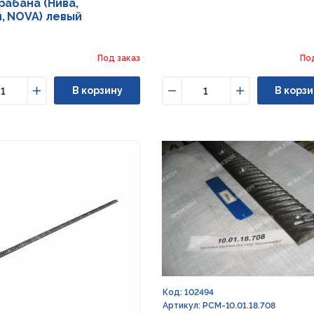
рабана (Нива,
, NOVA) левый
Под заказ
По
В корзину
В корзи
ьшить
Увеличить
Уменьшить
Увеличить
Код: 102494
Артикул: РСМ-10.01.18.708