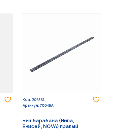
Добавить в избранное
Добавить в из
Код: 206531
Артикул: 70045А
Бич барабана (Нива,
Енисей, NOVA) правый