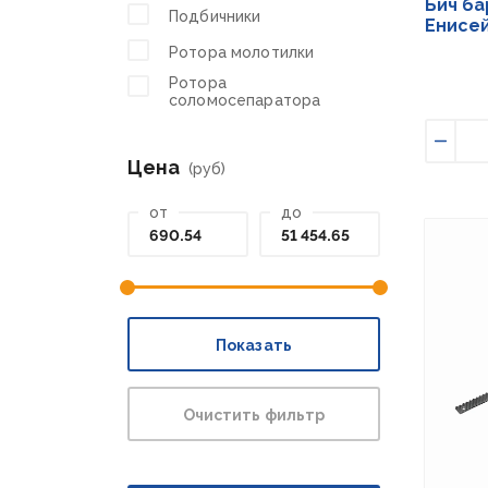
Бич ба
Подбичники
Енисей
Ротора молотилки
Ротора
соломосепаратора
Умен
Цена
(руб)
от
до
Показать
Очистить фильтр