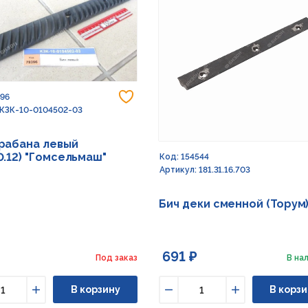
Добавить в избранное
396
 КЗК-10-0104502-03
рабана левый
0.12) "Гомсельмаш"
Код: 154544
Артикул: 181.31.16.703
Бич деки сменной (Торум
691 ₽
Под заказ
В нал
В корзину
В корзи
ьшить
Увеличить
Уменьшить
Увеличить