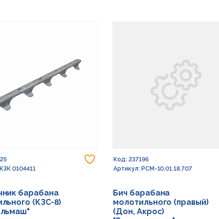
Добавить в избранное
225
Код: 237196
 КЗК 0104411
Артикул: РСМ-10.01.18.707
чник барабана
Бич барабана
льного (КЗС-8)
молотильного (правый)
ельмаш"
(Дон, Акрос)