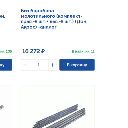
Бич барабана
он,
молотильного (комплект-
прав.-5 шт.+ лев.-5 шт.) (Дон,
Акрос) -аналог
16 272 ₽
ии: 135
В наличии: 11
ну
В корзину
Уменьшить
Увеличить