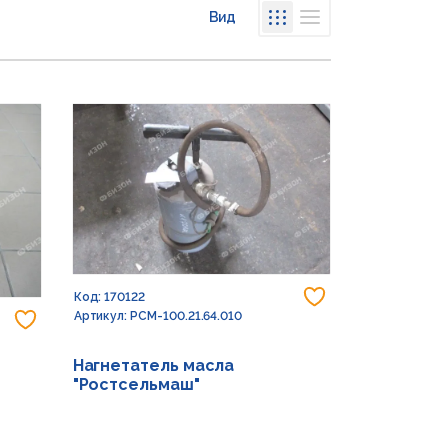
Вид
Списком
Сеткой
Добавить в из
Код: 170122
Добавить в избранное
Артикул: РСМ-100.21.64.010
Нагнетатель масла
"Ростсельмаш"