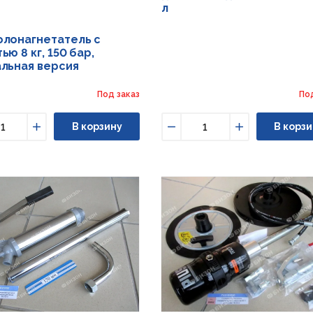
л
й
лонагнетатель с
ью 8 кг, 150 бар,
льная версия
Под заказ
По
В корзину
В корзи
ьшить
Увеличить
Уменьшить
Увеличить