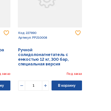
Добавить в избранное
Добавить в из
Код: 227890
Артикул: PP210008
ра
Ручной
солидолонагнетатель с
емкостью 12 кг, 300 бар,
специальная версия
д заказ
Под заказ
ну
В корзину
Уменьшить
Увеличить