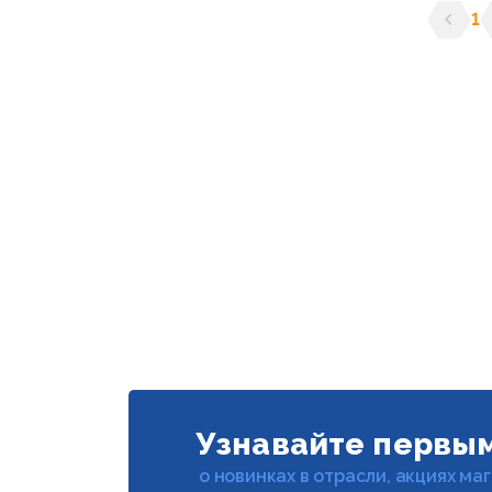
1
Предыд
С
Узнавайте первы
о новинках в отрасли, акциях ма