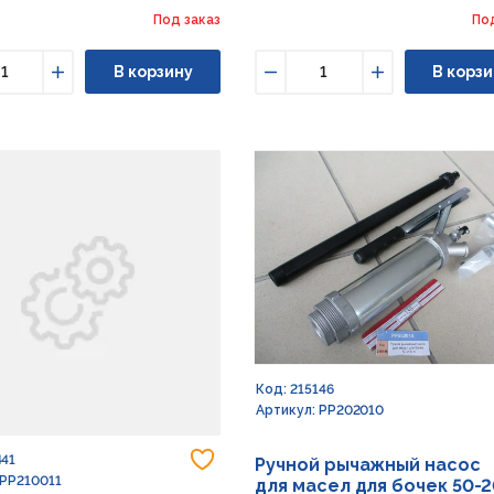
Под заказ
По
В корзину
В корзи
ьшить
Увеличить
Уменьшить
Увеличить
Код: 215146
Артикул: PP202010
Добавить в избранное
441
Ручной рычажный насос
 PP210011
для масел для бочек 50-