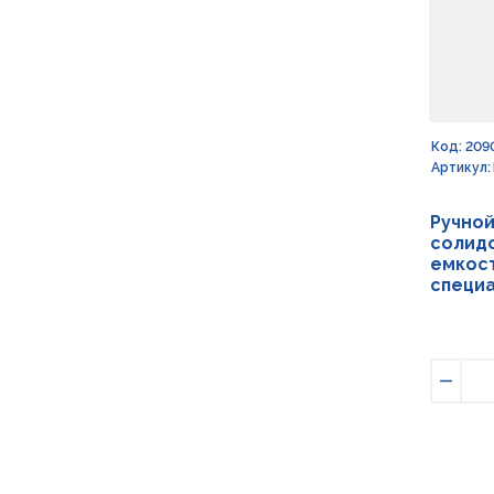
Код: 209
Артикул:
Ручно
солидо
емкост
специа
Умен