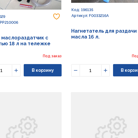
Код: 196135
Добавить в избранное
Артикул: F0033216A
029
 PP210006
Нагнетатель для раздачи
масла 16 л.
 маслораздатчик с
ью 18 л на тележке
Под заказ
По
В корзину
В корзи
ьшить
Увеличить
Уменьшить
Увеличить