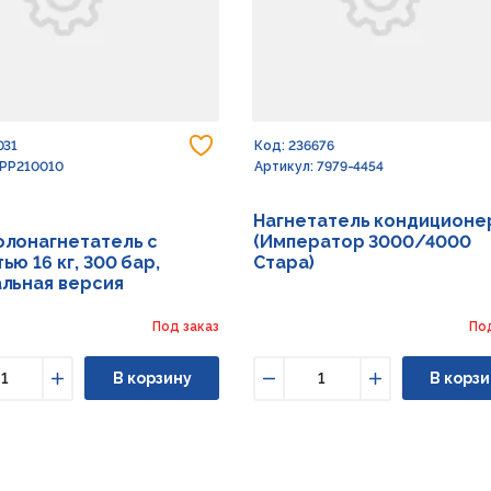
Добавить в избранное
031
Код: 236676
 PP210010
Артикул: 7979-4454
й
Нагнетатель кондиционе
лонагнетатель с
(Император 3000/4000
ью 16 кг, 300 бар,
Стара)
льная версия
Под заказ
По
В корзину
В корзи
ьшить
Увеличить
Уменьшить
Увеличить