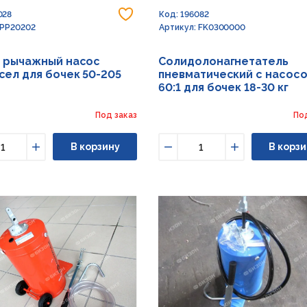
Добавить в избранное
028
Код: 196082
 PP20202
Артикул: FK0300000
й рычажный насос
Солидолонагнетатель
сел для бочек 50-205
пневматический с насос
60:1 для бочек 18-30 кг
Под заказ
По
В корзину
В корзи
ьшить
Увеличить
Уменьшить
Увеличить