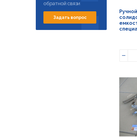
обратной связи
Ручно
солидо
Задать вопрос
емкост
специа
Умен