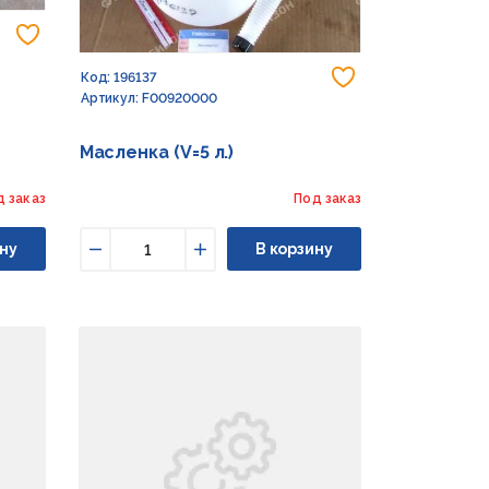
Добавить в избранное
Добавить в из
Код: 196137
Артикул: F00920000
Масленка (V=5 л.)
д заказ
Под заказ
ну
В корзину
Уменьшить
Увеличить