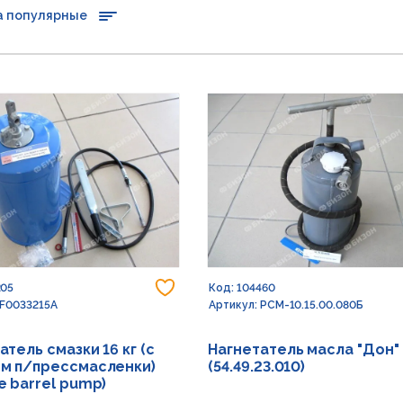
а популярные
Добавить в избранное
205
Код: 104460
 F0033215A
Артикул: РСМ-10.15.00.080Б
атель смазки 16 кг (с
Нагнетатель масла "Дон"
м п/прессмасленки)
(54.49.23.010)
e barrel pump)