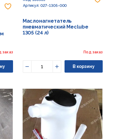
Добавить в избранное
Артикул: 027-1305-000
Маслонагнетатель
пневматический Meclube
1305 (24 л)
ом
д заказ
Под заказ
ну
В корзину
Уменьшить
Увеличить