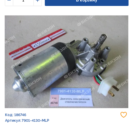
Уменьшить
Увеличить
До
Код: 186746
Артикул: 7901-4130-MLP