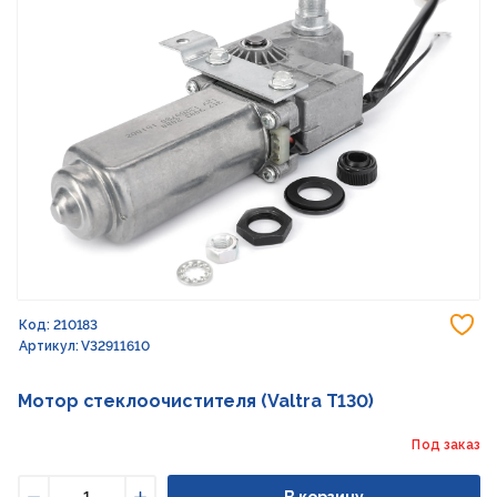
До
Код: 210183
Артикул: V32911610
Мотор стеклоочистителя (Valtra T130)
Под заказ
В корзину