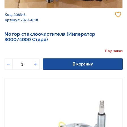
До
Код: 208343
Артикул: 7979-4618
Мотор стеклоочистителя (Император
3000/4000 Стара)
Под заказ
В корзину
Уменьшить
Увеличить