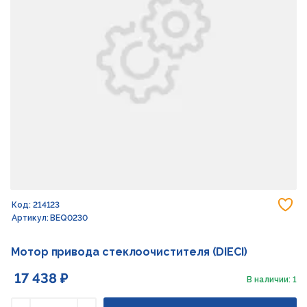
До
Код: 214123
Артикул: BEQ0230
Мотор привода стеклоочистителя (DIECI)
17 438 ₽
В наличии: 1