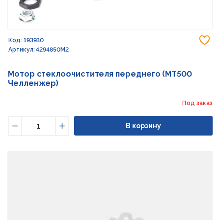
До
Код: 193930
Артикул: 4294850M2
Мотор стеклоочистителя переднего (MT500
Челленжер)
Под заказ
В корзину
Уменьшить
Увеличить