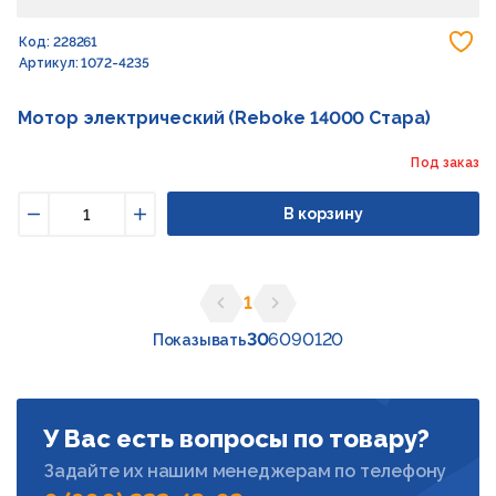
До
Код: 228261
Артикул: 1072-4235
Мотор электрический (Reboke 14000 Стара)
Под заказ
В корзину
Уменьшить
Увеличить
1
Предыдущая страница
Следующая страница
30
60
90
120
Показывать
У Вас есть вопросы по товару?
Задайте их нашим менеджерам по телефону