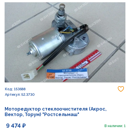
До
Код: 153688
Артикул: 52.3730
Моторедуктор стеклоочистителя (Акрос,
Вектор, Торум) "Ростсельмаш"
9 474 ₽
В наличии: 1