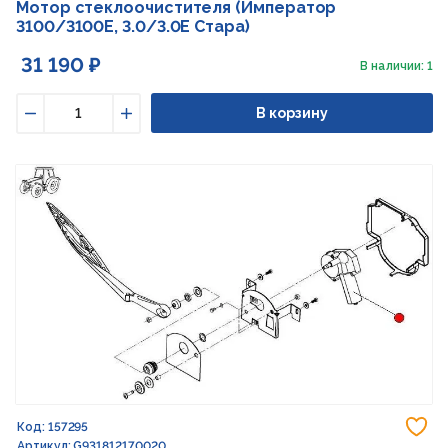
Мотор стеклоочистителя (Император
3100/3100E, 3.0/3.0E Стара)
31 190 ₽
В наличии: 1
В корзину
Уменьшить
Увеличить
До
Код: 157295
Артикул: G931812170020