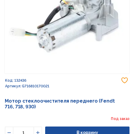
До
Код: 132436
Артикул: G716810170021
Мотор стеклоочистителя переднего (Fendt
716, 718, 930)
Под заказ
В корзину