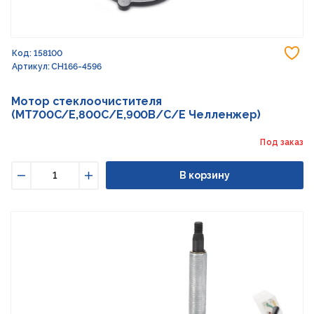
До
Код: 158100
Артикул: CH166-4596
Мотор стеклоочистителя
(МТ700C/E,800C/E,900B/C/E Челленжер)
Под заказ
В корзину
Уменьшить
Увеличить