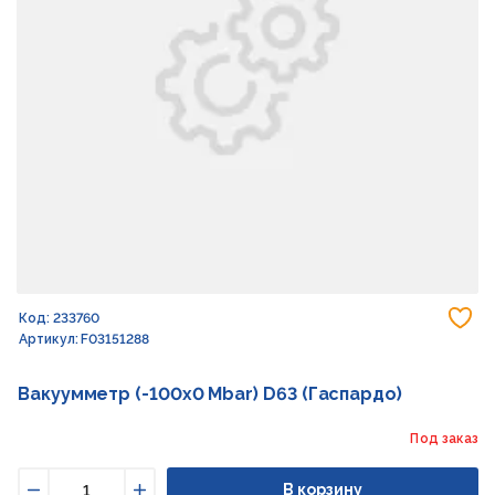
До
Код: 233760
Артикул: F03151288
Вакуумметр (-100х0 Мbar) D63 (Гаспардо)
Под заказ
В корзину