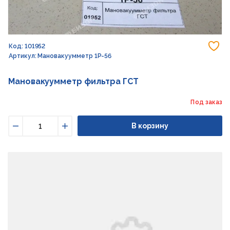
До
Код: 101952
Артикул: Мановакуумметр 1Р-56
Мановакуумметр фильтра ГСТ
Под заказ
В корзину
Уменьшить
Увеличить