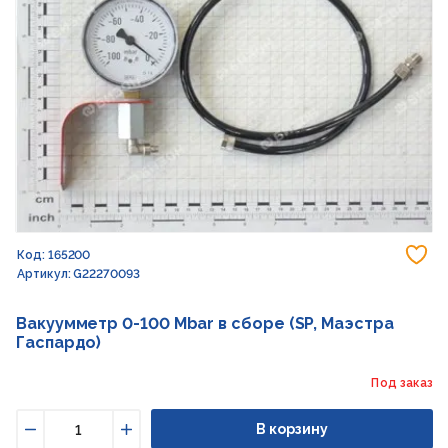
До
Код: 165200
Артикул: G22270093
Вакуумметр 0-100 Mbar в сборе (SP, Маэстра
Гаспардо)
Под заказ
В корзину
Уменьшить
Увеличить