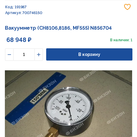
До
Код: 191987
Артикул: 700746150
Вакуумметр (CH8106,8186, MF555) N856704
68 948 ₽
В наличии: 1
В корзину
Уменьшить
Увеличить