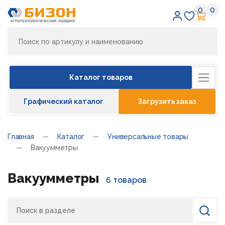
0
0
Избран
Кор
Каталог товаров
Графический каталог
Загрузить заказ
Главная
Каталог
Универсальные товары
Вакуумметры
Вакуумметры
6 товаров
Поиск
Найти