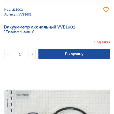
До
Код: 213003
Артикул: VVB1601
Вакуумметр аксиальный VVB1601
"Гомсельмаш"
Под заказ
В корзину
Уменьшить
Увеличить