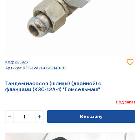
До
Код: 225926
Артикул: КЗК-12А-1-0602140-01
Тандем насосов (шлицы) (двойной) с
фланцами (КЗС-12А-1) "Гомсельмаш"
Под заказ
В корзину
Уменьшить
Увеличить