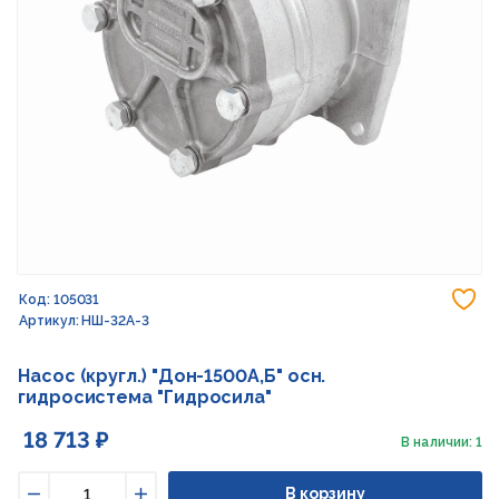
До
Код: 105031
Артикул: НШ-32А-3
Насос (кругл.) "Дон-1500А,Б" осн.
гидросистема "Гидросила"
18 713 ₽
В наличии: 1
В корзину