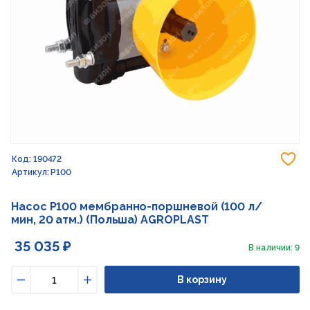
До
Код: 190472
Артикул: P100
Насос P100 мембранно-поршневой (100 л/
мин, 20 атм.) (Польша) AGROPLAST
35 035 ₽
В наличии: 9
В корзину
Уменьшить
Увеличить