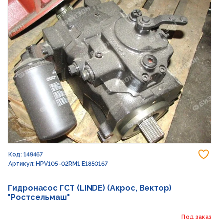
До
Код: 149467
Артикул: HPV105-02RM1 E1850167
Гидронасос ГСТ (LINDE) (Акрос, Вектор)
"Ростсельмаш"
Под заказ