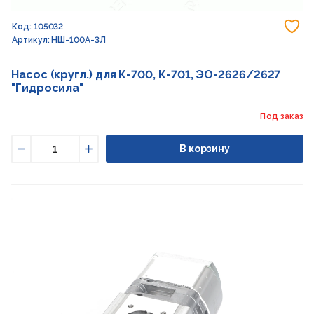
До
Код: 105032
Артикул: НШ-100А-3Л
Насос (кругл.) для К-700, К-701, ЭО-2626/2627
"Гидросила"
Под заказ
В корзину
Уменьшить
Увеличить