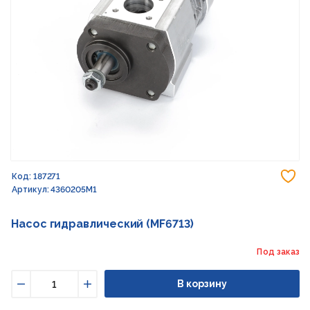
До
Код: 187271
Артикул: 4360205M1
Насос гидравлический (MF6713)
Под заказ
В корзину
Уменьшить
Увеличить