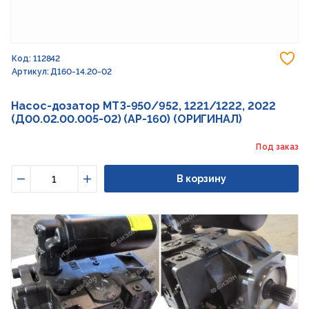
До
Код: 112842
Артикул: Д160-14.20-02
Насос-дозатор МТЗ-950/952, 1221/1222, 2022
(Д00.02.00.005-02) (АР-160) (ОРИГИНАЛ)
Под заказ
В корзину
Уменьшить
Увеличить