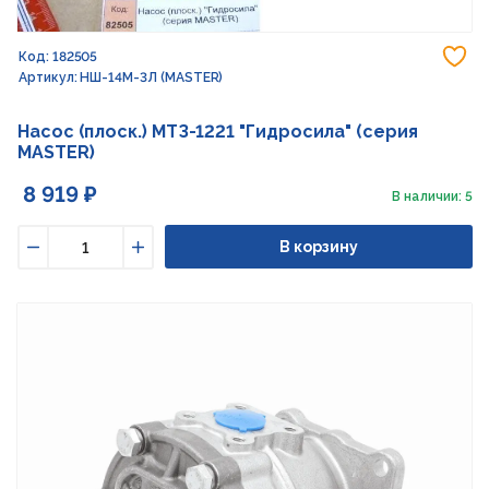
До
Код: 182505
Артикул: НШ-14М-3Л (MASTER)
Насос (плоск.) МТЗ-1221 "Гидросила" (серия
MASTER)
8 919 ₽
В наличии: 5
В корзину
Уменьшить
Увеличить