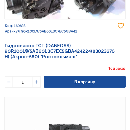
До
Код: 169823
Артикул: 90R100LW5AB60L3C7EC5GBA42
Гидронасос ГСТ (DANFOSS)
90R100LW5AB60L3C7EC5GBA424224(83023675
H) (Акрос-580) "Ростсельмаш"
Под заказ
В корзину
Уменьшить
Увеличить