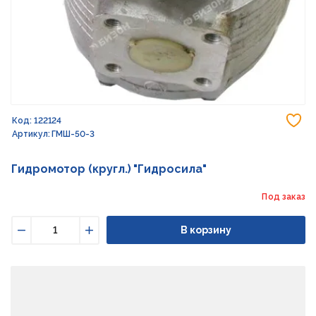
До
Код: 122124
Артикул: ГМШ-50-3
Гидромотор (кругл.) "Гидросила"
Под заказ
В корзину
Уменьшить
Увеличить