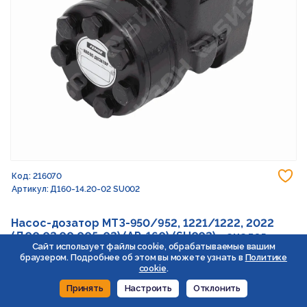
До
Код: 216070
Артикул: Д160-14.20-02 SU002
Насос-дозатор МТЗ-950/952, 1221/1222, 2022
(Д00.02.00.005-02) (АР-160) (SU002) - аналог
Сайт использует файлы cookie, обрабатываемые вашим
браузером. Подробнее об этом вы можете узнать в
Политике
Под заказ
cookie
.
Принять
Настроить
Отклонить
В корзину
Уменьшить
Увеличить