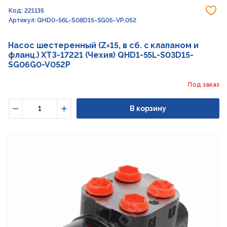
До
Код: 221135
Артикул: QHD0-56L-S08D15-SG05-VP.052
Насос шестеренный (Z=15, в сб. с клапаном и
фланц.) ХТЗ-17221 (Чехия) QHD1-55L-S03D15-
SG06G0-V052P
Под заказ
В корзину
Уменьшить
Увеличить