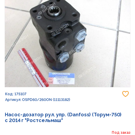
До
Код: 175107
Артикул: OSPD60/260ON (11113182)
Насос-дозатор рул. упр. (Danfoss) (Торум-750)
с 2014 г "Ростсельмаш"
Под заказ