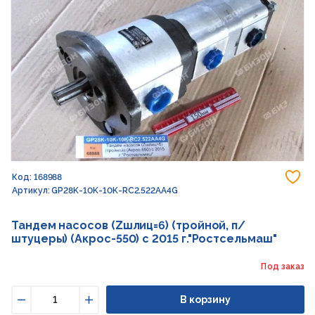
До
Код: 168988
Артикул: GP28K-10K-10K-RC2.522AA4G
Тандем насосов (Zшлиц=6) (тройной, п/
штуцеры) (Акрос-550) с 2015 г."Ростсельмаш"
Под заказ
В корзину
Уменьшить
Увеличить