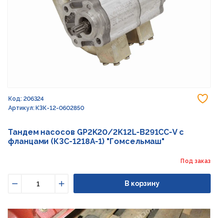
До
Код: 206324
Артикул: КЗК-12-0602850
Тандем насосов GP2K20/2K12L-B291CC-V с
фланцами (КЗС-1218А-1) "Гомсельмаш"
Под заказ
В корзину
Уменьшить
Увеличить