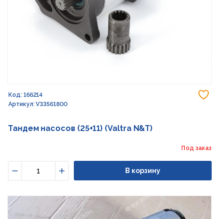
До
Код: 166214
Артикул: V33561800
Тандем насосов (25+11) (Valtra N&T)
Под заказ
В корзину
Уменьшить
Увеличить