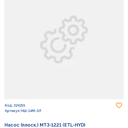
До
Код: 224215
Артикул: НШ-14М-3Л
Насос (плоск.) МТЗ-1221 (ETL-HYD)