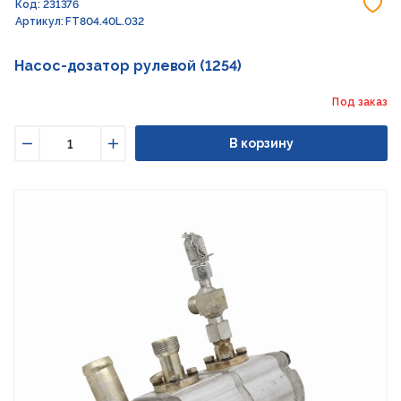
До
Код: 231376
Артикул: FT804.40L.032
Насос-дозатор рулевой (1254)
Под заказ
В корзину
Уменьшить
Увеличить