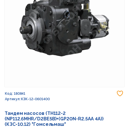
До
Код: 180841
Артикул: КЗК-12-0601400
Тандем насосов (TH112-2
(NP112.6MHR/D2BE5B)+(GP20N-R2.5AA 4A))
(КЗС-10.12) "Гомсельмаш"