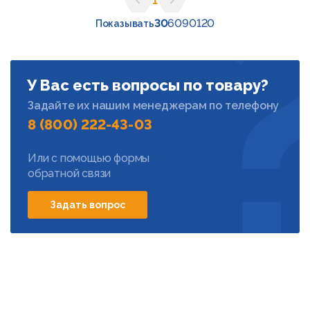
1
Предыдущая страница
Следующая страница
30
60
90
120
Показывать
У Вас есть вопросы по товару?
Задайте их нашим менеджерам по телефону
8 (800) 222-43-03
Или с помощью формы
обратной связи
Задать вопрос