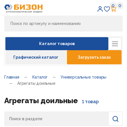
0
0
Избран
Кор
Каталог товаров
Графический каталог
Загрузить заказ
Главная
Каталог
Универсальные товары
Агрегаты доильные
Агрегаты доильные
1 товар
Поиск
Найти