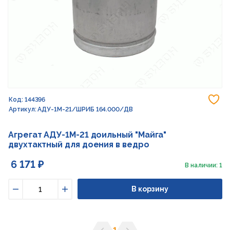
До
Код: 144396
Артикул: АДУ-1М-21/ШРИБ 164.000/ДВ
Агрегат АДУ-1М-21 доильный "Майга"
двухтактный для доения в ведро
6 171 ₽
В наличии: 1
В корзину
Уменьшить
Увеличить