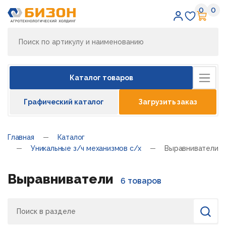
0
0
Избран
Кор
Каталог товаров
Графический каталог
Загрузить заказ
Главная
Каталог
Уникальные з/ч механизмов с/х
Выравниватели
Выравниватели
6 товаров
Поиск
Найти