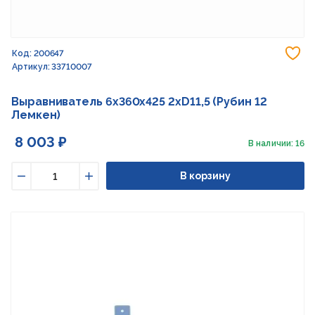
До
Код: 200647
Артикул: 33710007
Выравниватель 6х360х425 2хD11,5 (Рубин 12
Лемкен)
8 003 ₽
В наличии: 16
В корзину
Уменьшить
Увеличить