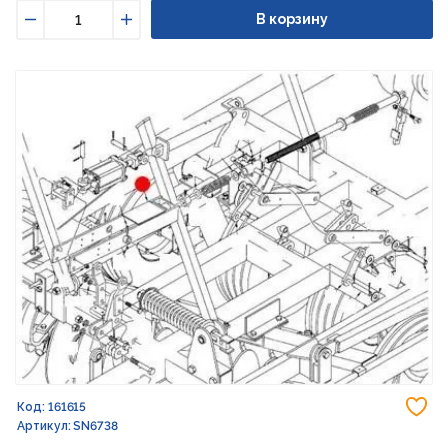
В корзину
Уменьшить
Увеличить
До
Код: 161615
Артикул: SN6738