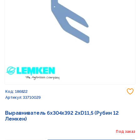
До
Код: 186822
Артикул: 33710029
Выравниватель 6x304x392 2xD11,5 (Рубин 12
Лемкен)
Под заказ