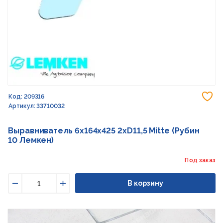
До
Код: 209316
Артикул: 33710032
Выравниватель 6x164x425 2xD11,5 Mitte (Рубин
10 Лемкен)
Под заказ
В корзину
Уменьшить
Увеличить