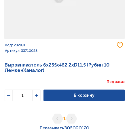
До
Код: 232931
Артикул: 33710028
Выравниватель 6x255x462 2xD11,5 (Рубин 10
Лемкен)(аналог)
Под заказ
В корзину
Уменьшить
Увеличить
1
Предыдущая страница
Следующая страница
30
60
90
120
Показывать