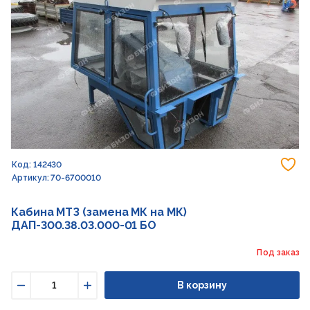
До
Код: 142430
Артикул: 70-6700010
Кабина МТЗ (замена МК на МК)
ДАП-300.38.03.000-01 БО
Под заказ
В корзину
Уменьшить
Увеличить