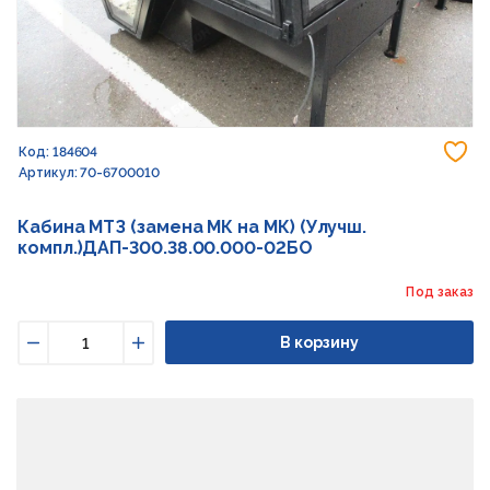
До
Код: 184604
Артикул: 70-6700010
Кабина МТЗ (замена МК на МК) (Улучш.
компл.)ДАП-300.38.00.000-02БО
Под заказ
В корзину
Уменьшить
Увеличить