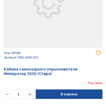
До
Код: 187183
Артикул: 7901-4130-SCI
Кабина самоходного опрыскивателя
Император 3100 (Стара)
Под заказ
В корзину
Уменьшить
Увеличить