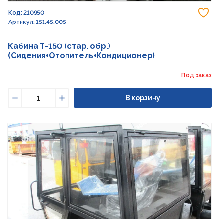
До
Код: 210950
Артикул: 151.45.005
Кабина Т-150 (стар. обр.)
(Сидения+Отопитель+Кондиционер)
Под заказ
В корзину
Уменьшить
Увеличить