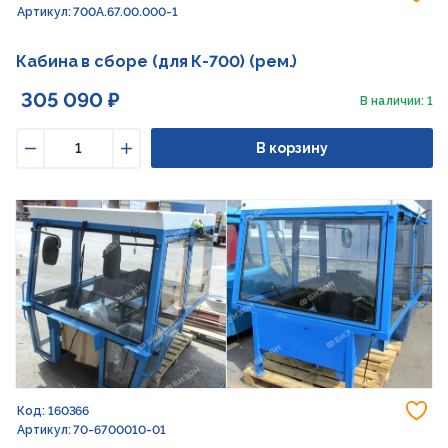
Артикул: 700А.67.00.000-1
Кабина в сборе (для К-700) (рем.)
305 090 ₽
В наличии: 1
В корзину
Уменьшить
Увеличить
До
Код: 160366
Артикул: 70-6700010-01