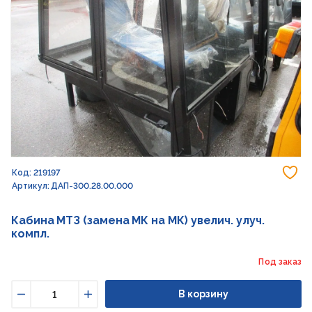
До
Код: 219197
Артикул: ДАП-300.28.00.000
Кабина МТЗ (замена МК на МК) увелич. улуч.
компл.
Под заказ
В корзину
Уменьшить
Увеличить