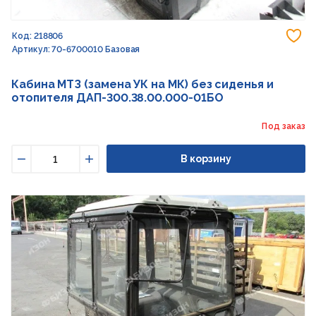
До
Код: 218806
Артикул: 70-6700010 Базовая
Кабина МТЗ (замена УК на МК) без сиденья и
отопителя ДАП-300.38.00.000-01БО
Под заказ
В корзину
Уменьшить
Увеличить