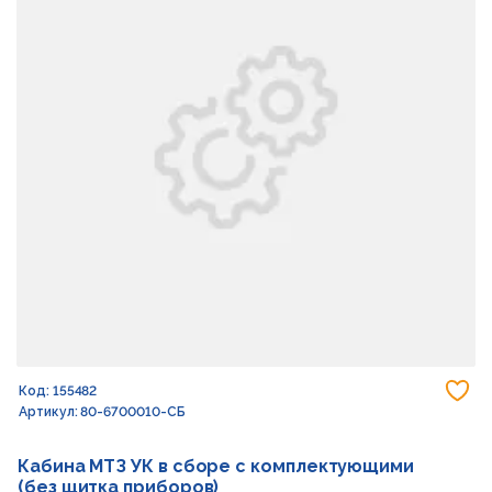
До
Код: 155482
Артикул: 80-6700010-СБ
Кабина МТЗ УК в сборе с комплектующими
(без щитка приборов)