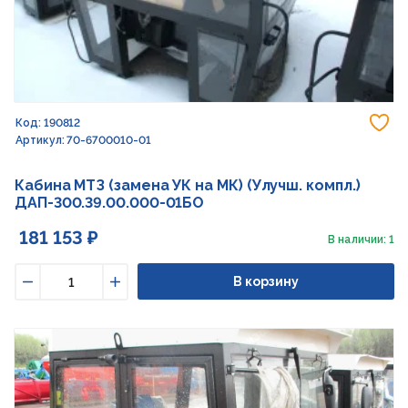
До
Код: 190812
Артикул: 70-6700010-01
Кабина МТЗ (замена УК на МК) (Улучш. компл.)
ДАП-300.39.00.000-01БО
181 153 ₽
В наличии: 1
В корзину
Уменьшить
Увеличить