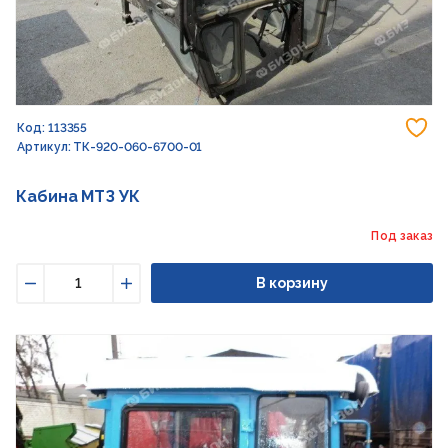
До
Код: 113355
Артикул: ТК-920-060-6700-01
Кабина МТЗ УК
Под заказ
В корзину
Уменьшить
Увеличить