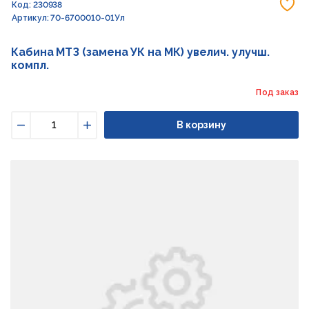
До
Код: 230938
Артикул: 70-6700010-01Ул
Кабина МТЗ (замена УК на МК) увелич. улучш.
компл.
Под заказ
В корзину
Уменьшить
Увеличить