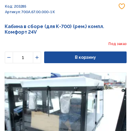
До
Код: 203285
Артикул: 700А.67.00.000-1 К
Кабина в сборе (для К-700) (рем.) компл.
Комфорт 24V
Под заказ
В корзину
Уменьшить
Увеличить