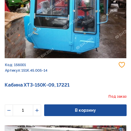
До
Код: 156001
Артикул: 151К.45.005-14
Кабина ХТЗ-150К-09, 17221
Под заказ
В корзину
Уменьшить
Увеличить