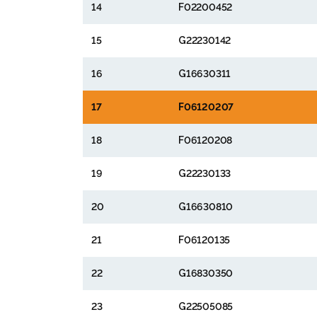
14
F02200452
15
G22230142
16
G16630311
17
F06120207
18
F06120208
19
G22230133
20
G16630810
21
F06120135
22
G16830350
23
G22505085