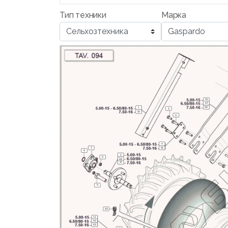
Тип техники
Марка
31
67
68
1
2
54
3
4
7
55
8
5
6
56
57
9
69
11
62
63