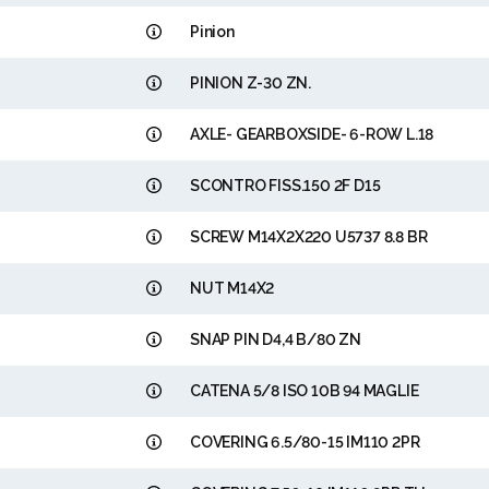
Pinion
PINION Z-30 ZN.
AXLE- GEARBOXSIDE- 6-ROW L.18
SCONTRO FISS.150 2F D15
SCREW M14X2X220 U5737 8.8 BR
NUT M14X2
SNAP PIN D4,4 B/80 ZN
CATENA 5/8 ISO 10B 94 MAGLIE
COVERING 6.5/80-15 IM110 2PR