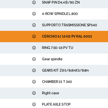
SNAP PIN D4,4 B/80 ZN
4-ROW SPINDLE L.800
SUPPORTO TRASMISSIONE SP540
CERCHIO 5J 15 H2 PV RAL 9001
RING 7.50-16 PV TU
Gear spindle
GEARS KIT Z8 5/8dmX3/8dm
CHAMBER 15 T 340
Right case
PLATE AXLE STOP