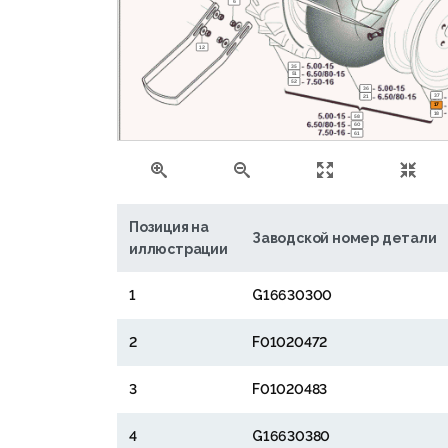
6
12
35
51
52
36
37
21
17
18
58
60
61
Позиция на
Заводской номер детали
иллюстрации
1
G16630300
2
F01020472
3
F01020483
4
G16630380