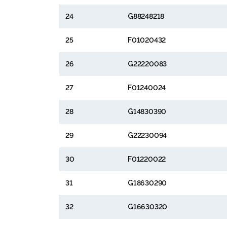
24
G88248218
25
F01020432
26
G22220083
27
F01240024
28
G14830390
29
G22230094
30
F01220022
31
G18630290
32
G16630320