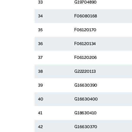
33
G19704890
34
F06080168
35
F06120170
36
F06120134
37
F06120206
38
G22220113
39
G16630390
40
G16630400
41
G18630410
42
G16630370