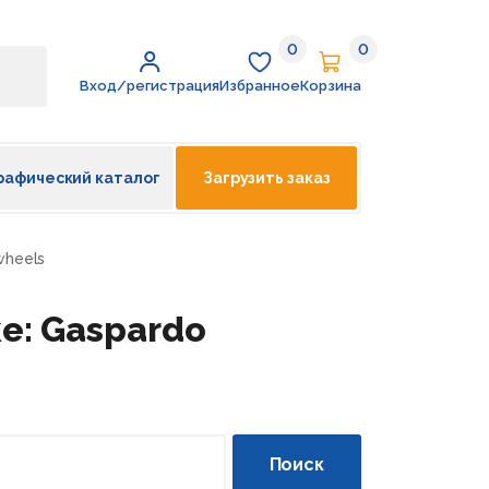
0
0
Избранное
Корзина
Вход/регистрация
Избранное
Корзина
рафический каталог
Загрузить заказ
wheels
е: Gaspardo
Поиск