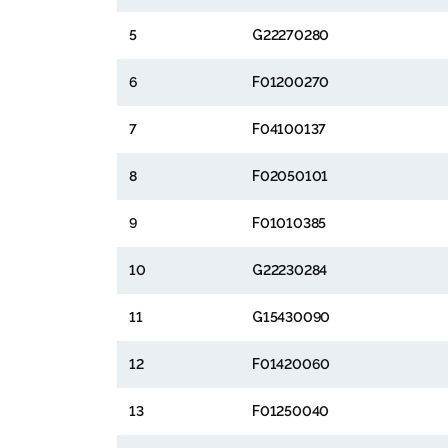
5
G22270280
6
F01200270
7
F04100137
8
F02050101
9
F01010385
10
G22230284
11
G15430090
12
F01420060
13
F01250040